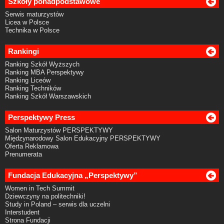
Szkoły ponadpodstawowe
Serwis maturzystów
Licea w Polsce
Technika w Polsce
Rankingi
Ranking Szkół Wyższych
Ranking MBA Perspektywy
Ranking Liceów
Ranking Techników
Ranking Szkół Warszawskich
Perspektywy Press
Salon Maturzystów PERSPEKTYWY
Międzynarodowy Salon Edukacyjny PERSPEKTYWY
Oferta Reklamowa
Prenumerata
Fundacja Edukacyjna „Perspektywy”
Women in Tech Summit
Dziewczyny na politechniki!
Study in Poland – serwis dla uczelni
Interstudent
Strona Fundacji