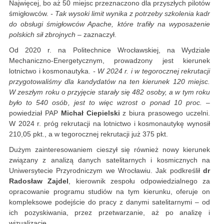
Najwięcej, bo aż 50 miejsc przeznaczono dla przyszłych pilotów
śmigłowców.
- Tak wysoki limit wynika z potrzeby szkolenia kadr
do obsługi śmigłowców Apache, które trafiły na wyposażenie
polskich sił zbrojnych
– zaznaczył.
Od 2020 r. na Politechnice Wrocławskiej, na Wydziale
Mechaniczno-Energetycznym, prowadzony jest kierunek
lotnictwo i kosmonautyka.
- W 2024 r. i w tegorocznej rekrutacji
przygotowaliśmy dla kandydatów na ten kierunek 120 miejsc.
W zeszłym roku o przyjęcie starały się 482 osoby, a w tym roku
było to 540 osób, jest to więc wzrost o ponad 10 proc.
–
powiedział PAP
Michał Ciepielski
z biura prasowego uczelni.
W 2024 r. próg rekrutacji na lotnictwo i kosmonautykę wynosił
210,05 pkt., a w tegorocznej rekrutacji już 375 pkt.
Dużym zainteresowaniem cieszył się również nowy kierunek
związany z analizą danych satelitarnych i kosmicznych na
Uniwersytecie Przyrodniczym we Wrocławiu. Jak podkreślił
dr
Radosław Zajdel
, kierownik zespołu odpowiedzialnego za
opracowanie programu studiów na tym kierunku, oferuje on
kompleksowe podejście do pracy z danymi satelitarnymi – od
ich pozyskiwania, przez przetwarzanie, aż po analizę i
wizualizację.