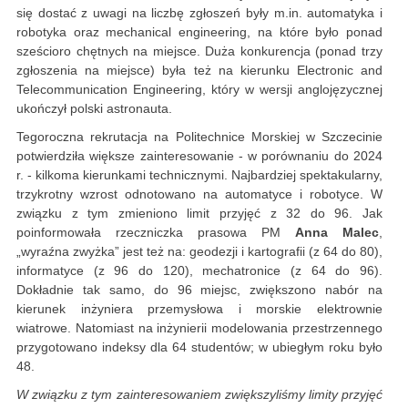
się dostać z uwagi na liczbę zgłoszeń były m.in. automatyka i
robotyka oraz mechanical engineering, na które było ponad
sześcioro chętnych na miejsce. Duża konkurencja (ponad trzy
zgłoszenia na miejsce) była też na kierunku Electronic and
Telecommunication Engineering, który w wersji anglojęzycznej
ukończył polski astronauta.
Tegoroczna rekrutacja na Politechnice Morskiej w Szczecinie
potwierdziła większe zainteresowanie - w porównaniu do 2024
r. - kilkoma kierunkami technicznymi. Najbardziej spektakularny,
trzykrotny wzrost odnotowano na automatyce i robotyce. W
związku z tym zmieniono limit przyjęć z 32 do 96. Jak
poinformowała rzeczniczka prasowa PM
Anna Malec
,
„wyraźna zwyżka” jest też na: geodezji i kartografii (z 64 do 80),
informatyce (z 96 do 120), mechatronice (z 64 do 96).
Dokładnie tak samo, do 96 miejsc, zwiększono nabór na
kierunek inżyniera przemysłowa i morskie elektrownie
wiatrowe. Natomiast na inżynierii modelowania przestrzennego
przygotowano indeksy dla 64 studentów; w ubiegłym roku było
48.
W związku z tym zainteresowaniem zwiększyliśmy limity przyjęć