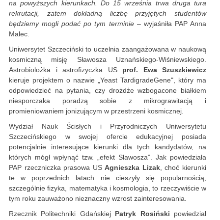
na powyższych kierunkach. Do 15 września trwa druga tura
rekrutacji, zatem dokładną liczbę przyjętych studentów
będziemy mogli podać po tym terminie
– wyjaśniła PAP Anna
Malec.
Uniwersytet Szczeciński to uczelnia zaangażowana w naukową
kosmiczną misję Sławosza Uznańskiego-Wiśniewskiego.
Astrobiolożka i astrofizyczka US
prof. Ewa Szuszkiewicz
kieruje projektem o nazwie „Yeast TardigradeGene", który ma
odpowiedzieć na pytania, czy drożdże wzbogacone białkiem
niesporczaka poradzą sobie z mikrograwitacją i
promieniowaniem jonizującym w przestrzeni kosmicznej.
Wydział Nauk Ścisłych i Przyrodniczych Uniwersytetu
Szczecińskiego w swojej ofercie edukacyjnej posiada
potencjalnie interesujące kierunki dla tych kandydatów, na
których mógł wpłynąć tzw. „efekt Sławosza”. Jak powiedziała
PAP rzeczniczka prasowa US
Agnieszka Lizak
, choć kierunki
te w poprzednich latach nie cieszyły się popularnością,
szczególnie fizyka, matematyka i kosmologia, to rzeczywiście w
tym roku zauważono nieznaczny wzrost zainteresowania.
Rzecznik Politechniki Gdańskiej
Patryk Rosiński
powiedział