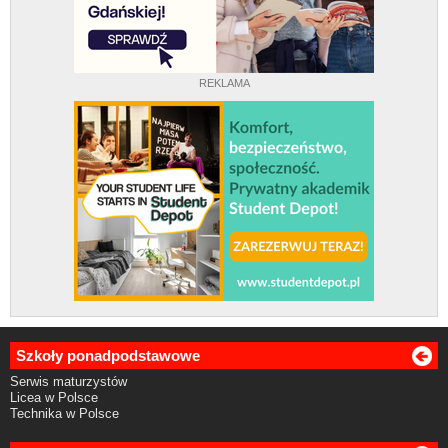
REKLAMA
Szkoły ponadpodstawowe
Serwis maturzystów
Licea w Polsce
Technika w Polsce