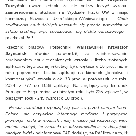
Turzyński
uważa jednak, że nie należy łączyć wzrostu
zainteresowania studiami na Wydziale Fizyki UW z misją
kosmiczną Sławosza Uznańskiego-Wiśniewskiego.
- Chęć
studiowania nauk ścisłych kształtuje się przede wszystkim w
szkole średniej, więc spodziewam się efektu odroczonego
-
przekazał PAP.
Rzecznik prasowy Politechniki Warszawskiej
Krzysztof
Szymański
również potwierdził, że zainteresowanie
studiowaniem nauk technicznych wzrosło - liczba złożonych
aplikacji w tegorocznej rekrutacji była większa o 10 proc. niż w
roku poprzednim. Liczba aplikacji na kierunek „lotnictwo i
kosmonautyka" wzrosła o ok. 33 proc. w porównaniu do roku
2024, z 777 do 1038 aplikacji. Na anglojęzyczny kierunek
Aerospace Engineering w ubiegłym roku było 225 zgłoszeń, w
bieżącym roku - 249 (wzrost o 10 proc.).
- Proces rekrutacji rozpoczął się jeszcze przed samym lotem
Polaka, ale oczywiście informacje medialne i pozytywna
promocja nauki w mediach miały miejsce już wcześniej, więc
można założyć, że znalazło to odzwierciedlenie w decyzjach
młodych ludzi
- poinformował PAP dodając, że PW liczy na to, iż