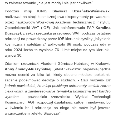
to zainteresowanie „nie jest modą i nie jest chwilowe”.
Podczas misji IGNIS
Sławosz Uznański-Wiśniewski
realizował na stacji kosmicznej dwa eksperymenty prowadzone
przez naukowców Wojskowej Akademii Technicznej z Instytutu
Optoelektroniki WAT (IOE). Jak poinformowała PAP
Karolina
Duszczyk
z sekcji rzecznika prasowego WAT, podczas ostatniej
rekrutacji na prowadzony przez IOE kierunek cywilny „inżynieria
kosmiczna i satelitarna” aplikowało 86 osób, podczas gdy w
roku 2024 liczba ta wyniosła 76. Limit miejsc na tym kierunku
wynosi 30.
Zdaniem rzeczniczki Akademii Górniczo-Hutniczej w Krakowie
Anny Żmudy-Muszyńskiej
, „efekt Sławosza” najpełniej będzie
można ocenić za kilka lat, kiedy obecne młodsze pokolenie
zacznie podejmować decyzje o studiach.
- Dziś możemy już
jednak powiedzieć, że misja polskiego astronauty zasiała ziarno
ciekawości, a zainteresowanie tematyką kosmiczną jest bardzo
wyraźne
- powiedziała rzeczniczka. Wydział Technologii
Kosmicznych AGH rozpoczął działalność całkiem niedawno, bo
w kwietniu br. i rekrutacja na niego nie może być jeszcze
wyznacznikiem „efektu Sławosza”.