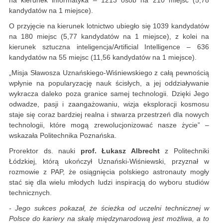
kandydatów na 1 miejsce).
O przyjęcie na kierunek lotnictwo ubiegło się 1039 kandydatów
na 180 miejsc (5,77 kandydatów na 1 miejsce), z kolei na
kierunek sztuczna inteligencja/Artificial Intelligence – 636
kandydatów na 55 miejsc (11,56 kandydatów na 1 miejsce).
„Misja Sławosza Uznańskiego-Wiśniewskiego z całą pewnością
wpłynie na popularyzację nauk ścisłych, a jej oddziaływanie
wykracza daleko poza granice samej technologii. Dzięki Jego
odwadze, pasji i zaangażowaniu, wizja eksploracji kosmosu
staje się coraz bardziej realna i stwarza przestrzeń dla nowych
technologii, które mogą zrewolucjonizować nasze życie” –
wskazała Politechnika Poznańska.
Prorektor ds. nauki
prof. Łukasz Albrecht
z Politechniki
Łódzkiej, którą ukończył Uznański-Wiśniewski, przyznał w
rozmowie z PAP, że osiągnięcia polskiego astronauty mogły
stać się dla wielu młodych ludzi inspiracją do wyboru studiów
technicznych.
- Jego sukces pokazał, że ścieżka od uczelni technicznej w
Polsce do kariery na skalę międzynarodową jest możliwa, a to