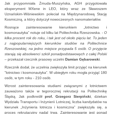
Jak przypomniała Żmuda-Muszyńska, AGH przygotowała
eksperyment MXene in LEO, który wraz ze Sławoszem
Uznańskim-Wiśniewskim poleciał na Międzynarodową Stację
Kosmiczną, a który dotyczył nowoczesnych nanomateriałów.
Rosnące zainteresowanie kierunkiem „lotnictwo i
kosmonautyka” notuje od kilku lat Politechnika Rzeszowska.
- O
kilka procent rok do roku, i tak jest od około pięciu lat. To jeden
z najpopularniejszych kierunków studiów na Politechnice
Rzeszowskiej, na jedno miejsce przypada 5 osób. O przyjęcie
starają się absolwenci szkół ponadpodstawowych z całej Polski
– przekazał rzecznik prasowy uczelni
Damian Gębarowski
.
Rzecznik dodał, że uczelnia zwiększyła limit przyjęć na kierunek
"lotnictwo i kosmonautyka”. W ubiegłym roku mogła przyjąć 180
osób, w tym roku - 210 osób.
Wzrost zainteresowania studiami związanymi z lotnictwem
zauważono także w tegorocznej rekrutacji na Politechnikę
Śląską. Jak podkreślił
prof. Grzegorz Sierpiński
, dziekan
Wydziału Transportu i Inżynierii Lotniczej, liczba kandydatów na
kierunek „Inżynieria lotnicza i kosmiczna” zwiększyła się, a
proces rekrutacyjny nadal trwa. Zainteresowanie jest ponad