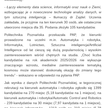
- Łączy elementy data science, informatyki oraz nauk o Ziemi,
wzbogacając je o nowoczesne technologie analizy danych, w
tym sztuczną inteligencję
– tłumaczy dr Zajdel. Uczenia
zakładała, że przyjmie na ten kierunek 30 osób, ale ostatecznie
utworzono miejsca dla 35. Podania złożyło 105 kandydatów.
Politechnika Poznańska przekazała PAP, że kierunki
prowadzone na uczelni m.in. Automatyka i robotyka,
Informatyka, Lotnictwo, Sztuczna inteligencja/Artificial
Intelligence od lat cieszą się dużą popularnością i wysokim
zainteresowaniem wśród chętnych na studia. „Choć liczba
kandydatów na rok akademicki 2025/2026 nie wykazuje
znaczącego wzrostu, medialne zainteresowanie tematyką
kosmosu może stanowić doskonałą okazję do zmiany tego
trendu” - wskazano w odpowiedzi na pytania PAP.
Jak wynika z danych Politechniki Poznańskiej, w tegorocznej
rekrutacji na kierunek automatyka i robotyka zgłosiło się 1399
kandydatów na 270 miejsc (5,18 kandydatów na 1 miejsce), na
kierunek automatyka i robotyka/Automatic Control and Robotics
- 239 kandydatów na 30 miejsc (7,97 kandydata na 1 miejsce),
na kierunek informatyka – 1213 osób na 210 miejsc (5,78