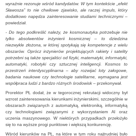
wyraźnie rezonuje wśród kandydatów. W tym kontekście „efekt
Sławosza” to nie chwilowe zjawisko, ale raczej impuls, który
dodatkowo napędza zainteresowanie studiami technicznymi
–
powiedział.
- Do tego podkreślić należy, że kosmonautyka potrzebuje nie
tylko absolwentów inżynierii kosmicznej – to dziedzina
niezwykle złożona, w której spotykają się kompetencje z wielu
obszarów. Oprócz inżynierów projektujących rakiety i satelity
potrzebni są także specjaliści od fizyki, matematyki, informatyki,
automatyki, robotyki czy sztucznej inteligencji. Kosmos to
przestrzeń interdyscyplinarna – aby rozwijać loty załogowe,
badania naukowe czy technologie satelitarne, wymagana jest
współpraca ludzi z bardzo różnych środowisk
– przekonywał.
Prorektor PŁ dodał, że w tegorocznej rekrutacji widoczny był
wzrost zainteresowania kierunkami inżynierskimi, szczególnie w
obszarach związanych z automatyką, elektroniką, informatyką
czy technologiami związanymi z wykorzystaniem AI oraz
uczenia maszynowego. W niektórych przypadkach przełożyło
się to na wyższe progi punktowe i większą konkurencję.
Wśród kierunków na PŁ, na które w tym roku najtrudniej było