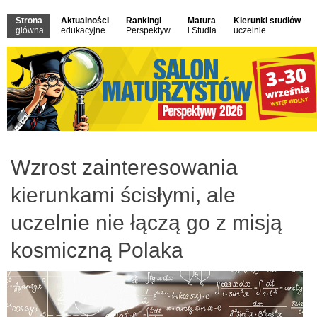
Strona
Aktualności
Rankingi
Matura
Kierunki studiów
główna
edukacyjne
Perspektyw
i Studia
uczelnie
Wzrost zainteresowania
kierunkami ścisłymi, ale
uczelnie nie łączą go z misją
kosmiczną Polaka