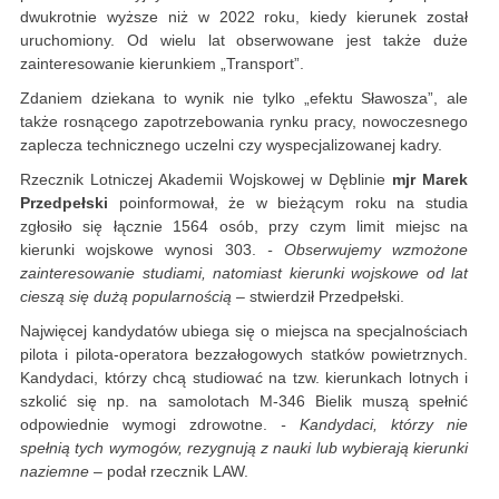
dwukrotnie wyższe niż w 2022 roku, kiedy kierunek został
uruchomiony. Od wielu lat obserwowane jest także duże
zainteresowanie kierunkiem „Transport”.
Zdaniem dziekana to wynik nie tylko „efektu Sławosza”, ale
także rosnącego zapotrzebowania rynku pracy, nowoczesnego
zaplecza technicznego uczelni czy wyspecjalizowanej kadry.
Rzecznik Lotniczej Akademii Wojskowej w Dęblinie
mjr Marek
Przedpełski
poinformował, że w bieżącym roku na studia
zgłosiło się łącznie 1564 osób, przy czym limit miejsc na
kierunki wojskowe wynosi 303.
- Obserwujemy wzmożone
zainteresowanie studiami, natomiast kierunki wojskowe od lat
cieszą się dużą popularnością
– stwierdził Przedpełski.
Najwięcej kandydatów ubiega się o miejsca na specjalnościach
pilota i pilota-operatora bezzałogowych statków powietrznych.
Kandydaci, którzy chcą studiować na tzw. kierunkach lotnych i
szkolić się np. na samolotach M-346 Bielik muszą spełnić
odpowiednie wymogi zdrowotne.
- Kandydaci, którzy nie
spełnią tych wymogów, rezygnują z nauki lub wybierają kierunki
naziemne
– podał rzecznik LAW.