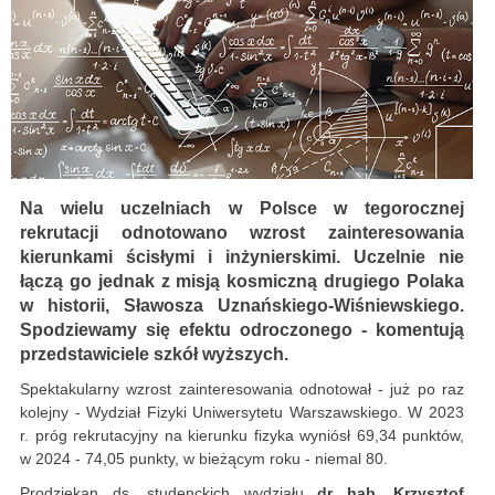
Na wielu uczelniach w Polsce w tegorocznej
rekrutacji odnotowano wzrost zainteresowania
kierunkami ścisłymi i inżynierskimi. Uczelnie nie
łączą go jednak z misją kosmiczną drugiego Polaka
w historii, Sławosza Uznańskiego-Wiśniewskiego.
Spodziewamy się efektu odroczonego - komentują
przedstawiciele szkół wyższych.
Spektakularny wzrost zainteresowania odnotował - już po raz
kolejny - Wydział Fizyki Uniwersytetu Warszawskiego. W 2023
r. próg rekrutacyjny na kierunku fizyka wyniósł 69,34 punktów,
w 2024 - 74,05 punkty, w bieżącym roku - niemal 80.
Prodziekan ds. studenckich wydziału
dr hab. Krzysztof