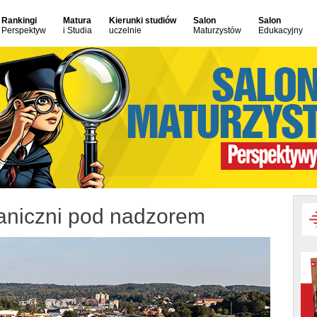
Rankingi
Matura
Kierunki studiów
Salon
Salon
Perspektyw
i Studia
uczelnie
Maturzystów
Edukacyjny
aniczni pod nadzorem