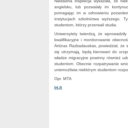
Niedawna inspekcja wykazała, że ​​nie
angielsku, lub pozwalały im kontyn
pomagając im w odnowieniu pozwoleni
instytucjach szkolnictwa wyższego.
studentom, którzy przerwali studia.
Uniwersytety twierdzą, że wprowadził
kwalifikacyjne i monitorowanie obecnoś
Artūras Razbadauskas, powiedział, że s
się utrzymają, będą kierowani do urzę
władze migracyjne powinny również u
studentom. Obecnie rozpatrywanie wni
uniemożliwia niektórym studentom rozpo
Opr. MTA
lrt.lt