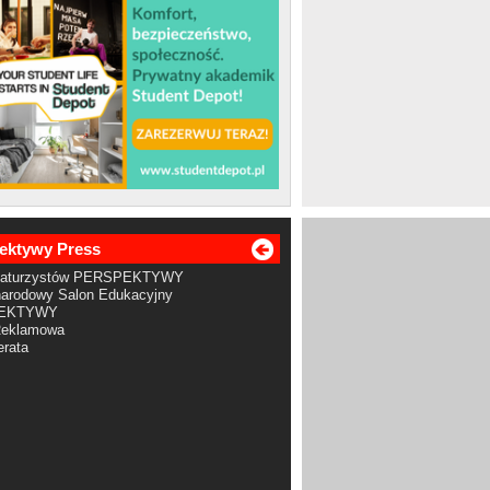
ektywy Press
Maturzystów PERSPEKTYWY
arodowy Salon Edukacyjny
EKTYWY
Reklamowa
rata