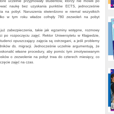
które uczelnie przyjmowały studentów, którzy nie mówili po
uować naukę bez uzyskania punktów ECTS, jednocześnie
a na pobyt. Naruszenia stwierdzono w niemal wszystkich
 Tylko w tym roku władze cofnęły 780 zezwoleń na pobyt
y już zabezpieczenia, takie jak egzaminy wstępne, rozmowy
ci po rozpoczęciu zajęć. Rektor Uniwersytetu w Kłajpedzie,
tudenci opuszczający zajęcia są ostrzegani, a jeśli problemy
dników ds. migracji. Jednocześnie uczelnie argumentują, że
doskonalić własne procedury, aby pomóc tym zmotywowanym
osków o zezwolenie na pobyt trwa do czterech miesięcy, co
częcie zajęć na czas.