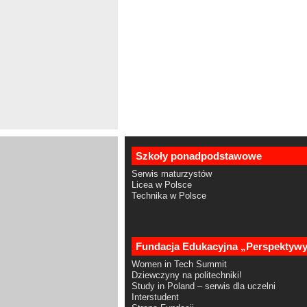
Szkoły ponadpodstawowe
Serwis maturzystów
Licea w Polsce
Technika w Polsce
Fundacja Edukacyjna „Perspektyw
Women in Tech Summit
Dziewczyny na politechniki!
Study in Poland – serwis dla uczelni
Interstudent