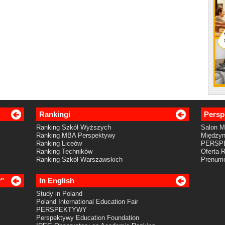
Rankingi
Persp
Ranking Szkół Wyższych
Salon 
Ranking MBA Perspektywy
Międzyn
Ranking Liceów
PERSP
Ranking Techników
Oferta 
Ranking Szkół Warszawskich
Prenume
y”
In English
Study in Poland
Poland International Education Fair
PERSPEKTYWY
Perspektywy Education Foundation