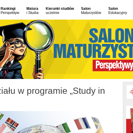
Rankingi
Matura
Kierunki studiów
Salon
Salon
Perspektyw
i Studia
uczelnie
Maturzystów
Edukacyjny
ału w programie „Study in