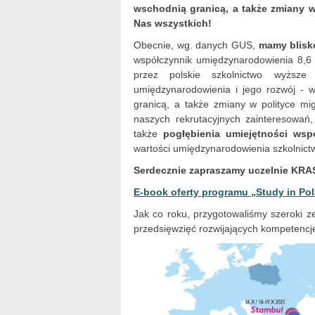
wschodnią granicą, a także zmiany 
Nas wszystkich!
Obecnie, wg. danych GUS,
mamy blisk
współczynnik umiędzynarodowienia 8,6 
przez polskie szkolnictwo wyższ
umiędzynarodowienia i jego rozwój - 
granicą, a także zmiany w polityce mi
naszych rekrutacyjnych zainteresowań
także
pogłębienia umiejętności wsp
wartości umiędzynarodowienia szkolnic
Serdecznie zapraszamy uczelnie KRAS
E-book oferty programu „Study in Pol
Jak co roku, przygotowaliśmy szeroki z
przedsięwzięć rozwijających kompetencj