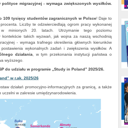
w polityce migracyjnej - wymaga zwiększonych wysiłków.
o 109 tysięcy studentów zagranicznych w Polsce
! Daje to
procenta. Liczby te odzwierciedlają ogrom pracy wykonanej
e w minionych 20. latach. Utrzymanie tego poziomu
w kontekście takich wyzwań, jak wojna za naszą wschodnią
gracyjnej - wymaga trafnego określenia głównych kierunków
, postawienia wykonalnych zadań i zwiększenia wysiłków. A
ólnego działania
, w tym przekonania instytucji państwa o
twa wyższego.
P do udziału w programie „Study in Poland” 2025/26.
and” w r.ak. 2025/26
estaw działań promocyjno-informacyjnych za granicą, a także
e uczelni w zakresie umiędzynarodowienia.