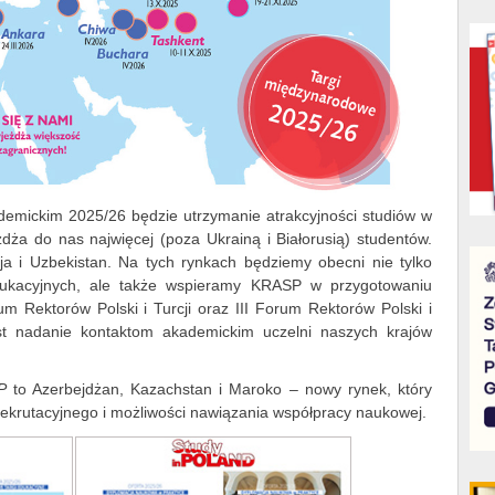
emickim 2025/26 będzie utrzymanie atrakcyjności studiów w
żdża do nas najwięcej (poza Ukrainą i Białorusią) studentów.
ja i Uzbekistan. Na tych rynkach będziemy obecni nie tylko
edukacyjnych, ale także wspieramy KRASP w przygotowaniu
um Rektorów Polski i Turcji oraz III Forum Rektorów Polski i
st nadanie kontaktom akademickim uczelni naszych krajów
P
to Azerbejdżan, Kazachstan i Maroko – nowy rynek, który
ekrutacyjnego i możliwości nawiązania współpracy naukowej.