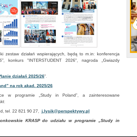
ki zestaw działań wspierających, będą to m.in: konferencja
6”
, konkurs "INTERSTUDENT 2026", nagroda „Gwiazdy
Planie działań 2025/26
".
and” na rok akad. 2025/26
zące w programie „Study in Poland”, a zainteresowane
kt:
nd, tel. 22 821 90 27,
j.lysik@perspektywy.pl
złonkowskie KRASP do udziału w programie „Study in