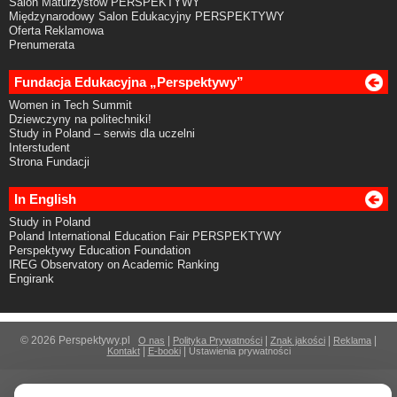
Salon Maturzystów PERSPEKTYWY
Międzynarodowy Salon Edukacyjny PERSPEKTYWY
Oferta Reklamowa
Prenumerata
Fundacja Edukacyjna „Perspektywy”
Women in Tech Summit
Dziewczyny na politechniki!
Study in Poland – serwis dla uczelni
Interstudent
Strona Fundacji
In English
Study in Poland
Poland International Education Fair PERSPEKTYWY
Perspektywy Education Foundation
IREG Observatory on Academic Ranking
Engirank
© 2026 Perspektywy.pl
|
|
|
|
O nas
Polityka Prywatności
Znak jakości
Reklama
|
|
Kontakt
E-booki
Ustawienia prywatności