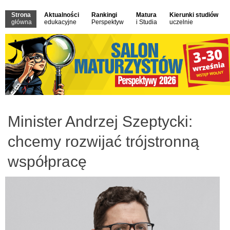
Strona
Aktualności
Rankingi
Matura
Kierunki studiów
główna
edukacyjne
Perspektyw
i Studia
uczelnie
Minister Andrzej Szeptycki:
chcemy rozwijać trójstronną
współpracę