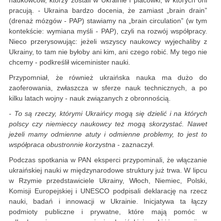
naukowców, którzy zostali w Ukrainie i placówki, w których oni
pracują. - Ukraina bardzo docenia, że zamiast „brain drain”
(drenaż mózgów - PAP) stawiamy na „brain circulation” (w tym
kontekście: wymiana myśli - PAP), czyli na rozwój współpracy.
Nieco przerysowując: jeżeli wszyscy naukowcy wyjechaliby z
Ukrainy, to tam nie byłoby ani kim, ani czego robić. My tego nie
chcemy - podkreślił wiceminister nauki.
Przypomniał, że również ukraińska nauka ma dużo do
zaoferowania, zwłaszcza w sferze nauk technicznych, a po
kilku latach wojny - nauk związanych z obronnością.
- To są rzeczy, którymi Ukraińcy mogą się dzielić i na których
polscy czy niemieccy naukowcy też mogą skorzystać. Nawet
jeżeli mamy odmienne atuty i odmienne problemy, to jest to
współpraca obustronnie korzystna
- zaznaczył.
Podczas spotkania w PAN eksperci przypominali, że włączanie
ukraińskiej nauki w międzynarodowe struktury już trwa. W lipcu
w Rzymie przedstawiciele Ukrainy, Włoch, Niemiec, Polski,
Komisji Europejskiej i UNESCO podpisali deklarację na rzecz
nauki, badań i innowacji w Ukrainie. Inicjatywa ta łączy
podmioty publiczne i prywatne, które mają pomóc w