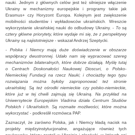
nauki. Jednym z głównych celów jest też silniejsze włączenie
Ukrainy w mechanizmy europejskie i programy takie jak
Erasmus+ czy Horyzont Europa. Kolejnym jest zwiększenie
mobilności studentów i wykładowców ukraińskich. Wreszcie
wykorzystanie ukraińskiej nauki do odbudowy Ukrainy.
- To są
cztery główne priorytety, które wydaje mi się, że z perspektywy
Ukrainy są najistotniejsze
- wskazał Andrzej Szeptycki.
- Polska i Niemcy mają duże doświadczenie w obszarze
współpracy dwustronnej. Udało nam się wypracować szereg
mechanizmów bilateralnych, które dobrze działają. Myślę tutaj
o Centrach Doskonałości Naukowej Dioscuri, o Polsko-
Niemieckiej Fundacji na rzecz Nauki; i chociażby tego typu
rozwiązania można byłoby zaproponować też stronie
ukraińskiej. Są też ośrodki niemieckie czy polsko-niemieckie,
które już w tej chwili zajmują się Ukrainą. Na przykład na
Uniwersytecie Europejskim Viadrina działa Centrum Studiów
Polskich i Ukraińskich. Są rozmaite możliwości, które można
wykorzystać
- podkreślił rozmówca PAP.
Zaznaczył, że zarówno Polska, jak i Niemcy kładą nacisk na
projekty międzyinstytucjonalne, angażujące również tych