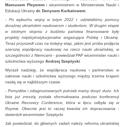
Marcusem Pleyerem
i wiceministrem w Ministerstwie Nauki i
Edukacji Ukrainy
dr. Denysem Kurbatowem
.
- Po wybuchu wojny w lutym 2022 r. udzielaliśmy pomocy
doraźnej ukraińskim naukowcom i studentom. W drugim etapie
w istotnym stopniu z budżetu państwa finansowane były
projekty międzyinstytucjonalne angażujące Polskę i Ukrainę.
Teraz przyszedł czas na kolejny etap, jakim jest próba podjęcia
szerszej współpracy naukowej na rzecz nauki ukraińskiej, w
szczególności z Niemcami
- powiedział PAP wiceminister nauki i
szkolnictwa wyższego
Andrzej Szeptycki
.
Wyraził nadzieję, że współpraca naukowa i partnerstwo w
zakresie nauki i szkolnictwa wyższego między trzema krajami
nasilą się w najbliższym czasie.
- Pomysłów i zdiagnozowanych potrzeb mamy dosyć dużo. Ich
lista już zresztą została sformułowana podczas konferencji
Ukraine Recovery Conference, która w lipcu odbyła się w
Rzymie. Obecnie jest to raczej kwestia ich dopracowania
-
stwierdził wiceminister Szeptycki.
Jak powiedział, do głównych zadań należy reforma ukraińskiej