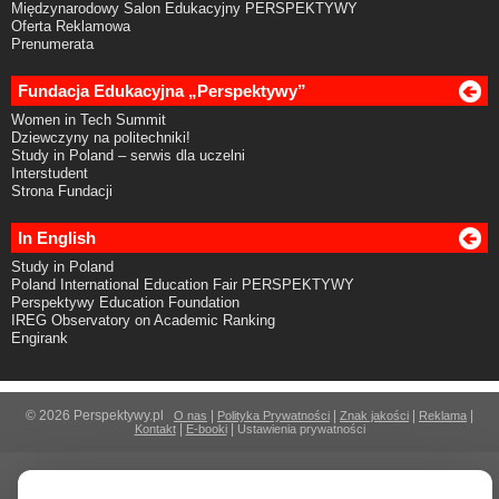
Międzynarodowy Salon Edukacyjny PERSPEKTYWY
Oferta Reklamowa
Prenumerata
Fundacja Edukacyjna „Perspektywy”
Women in Tech Summit
Dziewczyny na politechniki!
Study in Poland – serwis dla uczelni
Interstudent
Strona Fundacji
In English
Study in Poland
Poland International Education Fair PERSPEKTYWY
Perspektywy Education Foundation
IREG Observatory on Academic Ranking
Engirank
© 2026 Perspektywy.pl
|
|
|
|
O nas
Polityka Prywatności
Znak jakości
Reklama
|
|
Kontakt
E-booki
Ustawienia prywatności