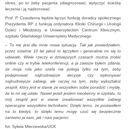
okres, po to żeby pacjenta zdiagnozować, wytyczyć ścieżkę
leczenia i ją nadzorować.
Prof. P. Czauderna będzie łączyć funkcję doradcy społecznego
Prezydenta RP z funkcją ordynatora Kliniki Chirurgii i Urologii
Dzieci i Młodzieży w Uniwersyteckim Centrum Klinicznym,
szpitalu Gdańskiego Uniwersytetu Medycznego.
– To nie jest dla mnie nowa sytuacja. Tak jak powiedziałem,
przez ostatnie 10 lat jakoś to łączyłem i generalnie mi się to
udawało. Wiele rzeczy w dzisiejszych czasach można zrobić
online czy w trybie telekonferencji, a ja zawsze byłem zdania,
że moja rola jako szefa nie polega tylko na tym, żeby
podejmować najtrudniejsze decyzje czy wykonywać
najtrudniejsze zabiegi, ale raczej na tym, żeby wykształcić
zespół, który jest w stanie ze wszystkim sobie poradzić i myślę,
że to mi się udało. Nawet jeżeli jestem nieobecny w szpitalu, to
mój zespół jest w stanie zrealizować wszystkie zabiegi
operacyjne wszystkimi technikami. Dzięki temu, że postawiłem
na to kiedyś, to dzięki temu mogę czuć się bezpiecznie
zarówno ja sam, jak i nasi pacjenci.
fot. Sylwia Mierzewska/UCK