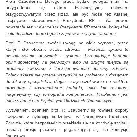
Piotr Czauderna
, którego praca będzie polegać m.in. na
przyglądaniu się aktom legislacyjnym, ustawom
przygotowywanym przez Rząd, ale być może też własnej
inicjatywie ustawodawczej Prezydenta RP.
– Na pewno
powstanie też w Kancelarii Prezydenta RP szersze, kolegialne
ciało doradcze, które będzie zajmować się tymi tematami.
Prof. P. Czauderna zwrócił uwagę na wiele wyzwań, przed
którymi stoi obecnie służba zdrowia.
– Pierwsza sprawa to
niezadowolenie obywateli z systemu. Przeglądając badania
opinii społecznej, na pierwszym albo na drugim miejscu są
problemy związane z funkcjonowaniem ochrony zdrowia.
Polacy skarżą się przede wszystkim na problemy z dostępem
do lekarzy specjalistów, długie czasy oczekiwania na niektóre
procedury i kosztochłonne badania, takie jak rezonans
magnetyczny czy tomografia komputerowa. Problemem jest
także sytuacja na Szpitalnych Oddziałach Ratunkowych.
Wyzwaniem, zdaniem prof. P. Czauderny są również kłopoty
związane z sytuacją budżetową w Narodowym Funduszu
Zdrowia, która bezpośrednio przekłada się na kondycję szpitali,
rosnącą presję płacową i pogarszającą się ich kondycję
finansową.