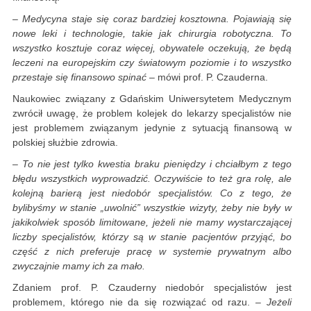
– Medycyna staje się coraz bardziej kosztowna. Pojawiają się
nowe leki i technologie, takie jak chirurgia robotyczna. To
wszystko kosztuje coraz więcej, obywatele oczekują, że będą
leczeni na europejskim czy światowym poziomie i to wszystko
przestaje się finansowo spinać
– mówi prof. P. Czauderna.
Naukowiec związany z Gdańskim Uniwersytetem Medycznym
zwrócił uwagę, że problem kolejek do lekarzy specjalistów nie
jest problemem związanym jedynie z sytuacją finansową w
polskiej służbie zdrowia.
– To nie jest tylko kwestia braku pieniędzy i chciałbym z tego
błędu wszystkich wyprowadzić. Oczywiście to też gra rolę, ale
kolejną barierą jest niedobór specjalistów. Co z tego, że
bylibyśmy w stanie „uwolnić” wszystkie wizyty, żeby nie były w
jakikolwiek sposób limitowane, jeżeli nie mamy wystarczającej
liczby specjalistów, którzy są w stanie pacjentów przyjąć, bo
część z nich preferuje pracę w systemie prywatnym albo
zwyczajnie mamy ich za mało.
Zdaniem prof. P. Czauderny niedobór specjalistów jest
problemem, którego nie da się rozwiązać od razu.
– Jeżeli