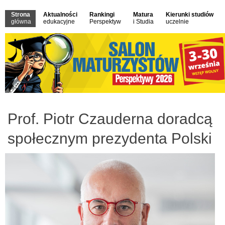
Strona
Aktualności
Rankingi
Matura
Kierunki studiów
główna
edukacyjne
Perspektyw
i Studia
uczelnie
Prof. Piotr Czauderna doradcą
społecznym prezydenta Polski