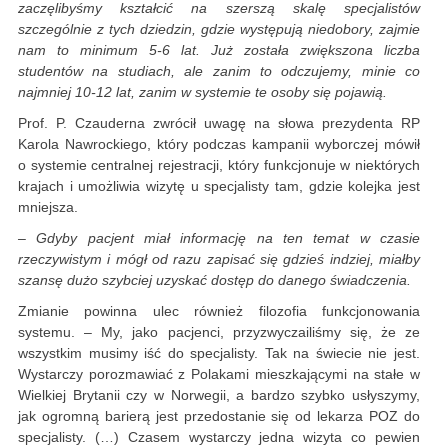
zaczęlibyśmy kształcić na szerszą skalę specjalistów
szczególnie z tych dziedzin, gdzie występują niedobory, zajmie
nam to minimum 5-6 lat. Już została zwiększona liczba
studentów na studiach, ale zanim to odczujemy, minie co
najmniej 10-12 lat, zanim w systemie te osoby się pojawią.
Prof. P. Czauderna zwrócił uwagę na słowa prezydenta RP
Karola Nawrockiego, który podczas kampanii wyborczej mówił
o systemie centralnej rejestracji, który funkcjonuje w niektórych
krajach i umożliwia wizytę u specjalisty tam, gdzie kolejka jest
mniejsza.
– Gdyby pacjent miał informację na ten temat w czasie
rzeczywistym i mógł od razu zapisać się gdzieś indziej, miałby
szansę dużo szybciej uzyskać dostęp do danego świadczenia.
Zmianie powinna ulec również filozofia funkcjonowania
systemu. – My, jako pacjenci, przyzwyczailiśmy się, że ze
wszystkim musimy iść do specjalisty. Tak na świecie nie jest.
Wystarczy porozmawiać z Polakami mieszkającymi na stałe w
Wielkiej Brytanii czy w Norwegii, a bardzo szybko usłyszymy,
jak ogromną barierą jest przedostanie się od lekarza POZ do
specjalisty. (…) Czasem wystarczy jedna wizyta co pewien