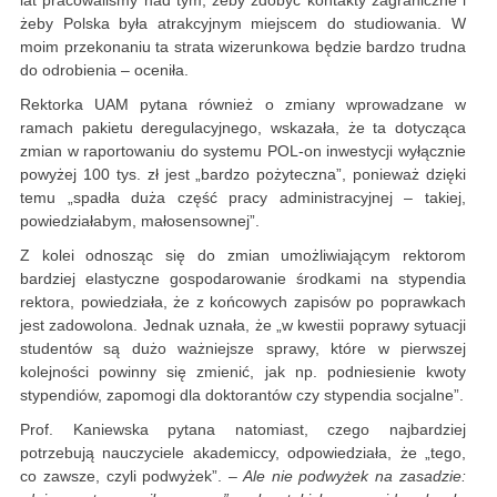
lat pracowaliśmy nad tym, żeby zdobyć kontakty zagraniczne i
żeby Polska była atrakcyjnym miejscem do studiowania. W
moim przekonaniu ta strata wizerunkowa będzie bardzo trudna
do odrobienia – oceniła.
Rektorka UAM pytana również o zmiany wprowadzane w
ramach pakietu deregulacyjnego, wskazała, że ta dotycząca
zmian w raportowaniu do systemu POL-on inwestycji wyłącznie
powyżej 100 tys. zł jest „bardzo pożyteczna”, ponieważ dzięki
temu „spadła duża część pracy administracyjnej – takiej,
powiedziałabym, małosensownej”.
Z kolei odnosząc się do zmian umożliwiającym rektorom
bardziej elastyczne gospodarowanie środkami na stypendia
rektora, powiedziała, że z końcowych zapisów po poprawkach
jest zadowolona. Jednak uznała, że „w kwestii poprawy sytuacji
studentów są dużo ważniejsze sprawy, które w pierwszej
kolejności powinny się zmienić, jak np. podniesienie kwoty
stypendiów, zapomogi dla doktorantów czy stypendia socjalne”.
Prof. Kaniewska pytana natomiast, czego najbardziej
potrzebują nauczyciele akademiccy, odpowiedziała, że „tego,
co zawsze, czyli podwyżek”.
– Ale nie podwyżek na zasadzie: