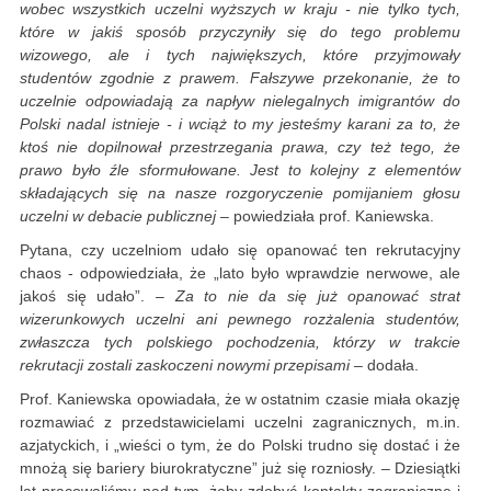
wobec wszystkich uczelni wyższych w kraju - nie tylko tych,
które w jakiś sposób przyczyniły się do tego problemu
wizowego, ale i tych największych, które przyjmowały
studentów zgodnie z prawem. Fałszywe przekonanie, że to
uczelnie odpowiadają za napływ nielegalnych imigrantów do
Polski nadal istnieje - i wciąż to my jesteśmy karani za to, że
ktoś nie dopilnował przestrzegania prawa, czy też tego, że
prawo było źle sformułowane. Jest to kolejny z elementów
składających się na nasze rozgoryczenie pomijaniem głosu
uczelni w debacie publicznej
– powiedziała prof. Kaniewska.
Pytana, czy uczelniom udało się opanować ten rekrutacyjny
chaos - odpowiedziała, że „lato było wprawdzie nerwowe, ale
jakoś się udało”.
– Za to nie da się już opanować strat
wizerunkowych uczelni ani pewnego rozżalenia studentów,
zwłaszcza tych polskiego pochodzenia, którzy w trakcie
rekrutacji zostali zaskoczeni nowymi przepisami
– dodała.
Prof. Kaniewska opowiadała, że w ostatnim czasie miała okazję
rozmawiać z przedstawicielami uczelni zagranicznych, m.in.
azjatyckich, i „wieści o tym, że do Polski trudno się dostać i że
mnożą się bariery biurokratyczne” już się rozniosły. – Dziesiątki