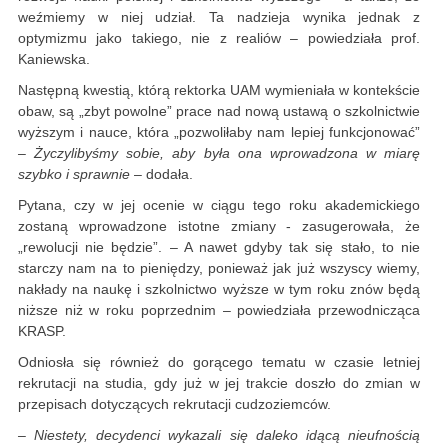
weźmiemy w niej udział. Ta nadzieja wynika jednak z
optymizmu jako takiego, nie z realiów – powiedziała prof.
Kaniewska.
Następną kwestią, którą rektorka UAM wymieniała w kontekście
obaw, są „zbyt powolne” prace nad nową ustawą o szkolnictwie
wyższym i nauce, która „pozwoliłaby nam lepiej funkcjonować”
– Życzylibyśmy sobie, aby była ona wprowadzona w miarę
szybko i sprawnie
– dodała.
Pytana, czy w jej ocenie w ciągu tego roku akademickiego
zostaną wprowadzone istotne zmiany - zasugerowała, że
„rewolucji nie będzie”. – A nawet gdyby tak się stało, to nie
starczy nam na to pieniędzy, ponieważ jak już wszyscy wiemy,
nakłady na naukę i szkolnictwo wyższe w tym roku znów będą
niższe niż w roku poprzednim – powiedziała przewodnicząca
KRASP.
Odniosła się również do gorącego tematu w czasie letniej
rekrutacji na studia, gdy już w jej trakcie doszło do zmian w
przepisach dotyczących rekrutacji cudzoziemców.
– Niestety, decydenci wykazali się daleko idącą nieufnością