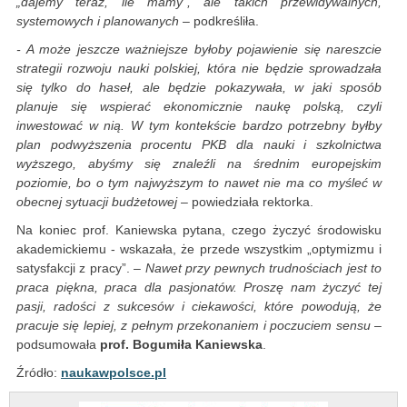
„dajemy teraz, ile mamy”, ale takich przewidywalnych,
systemowych i planowanych
– podkreśliła.
- A może jeszcze ważniejsze byłoby pojawienie się nareszcie
strategii rozwoju nauki polskiej, która nie będzie sprowadzała
się tylko do haseł, ale będzie pokazywała, w jaki sposób
planuje się wspierać ekonomicznie naukę polską, czyli
inwestować w nią. W tym kontekście bardzo potrzebny byłby
plan podwyższenia procentu PKB dla nauki i szkolnictwa
wyższego, abyśmy się znaleźli na średnim europejskim
poziomie, bo o tym najwyższym to nawet nie ma co myśleć w
obecnej sytuacji budżetowej
– powiedziała rektorka.
Na koniec prof. Kaniewska pytana, czego życzyć środowisku
akademickiemu - wskazała, że przede wszystkim „optymizmu i
satysfakcji z pracy”.
– Nawet przy pewnych trudnościach jest to
praca piękna, praca dla pasjonatów. Proszę nam życzyć tej
pasji, radości z sukcesów i ciekawości, które powodują, że
pracuje się lepiej, z pełnym przekonaniem i poczuciem sensu
–
podsumowała
prof. Bogumiła Kaniewska
.
Źródło:
naukawpolsce.pl