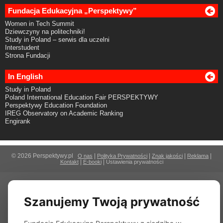
Fundacja Edukacyjna „Perspektywy”
Women in Tech Summit
Dziewczyny na politechniki!
Study in Poland – serwis dla uczelni
Interstudent
Strona Fundacji
In English
Study in Poland
Poland International Education Fair PERSPEKTYWY
Perspektywy Education Foundation
IREG Observatory on Academic Ranking
Engirank
© 2026 Perspektywy.pl
|
|
|
|
O nas
Polityka Prywatności
Znak jakości
Reklama
|
|
Kontakt
E-booki
Ustawienia prywatności
Szanujemy Twoją prywatność