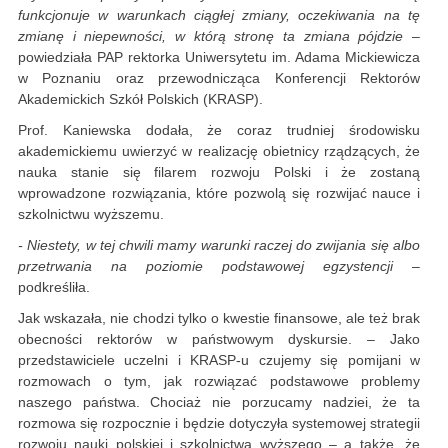
funkcjonuje w warunkach ciągłej zmiany, oczekiwania na tę
zmianę i niepewności, w którą stronę ta zmiana pójdzie
–
powiedziała PAP rektorka Uniwersytetu im. Adama Mickiewicza
w Poznaniu oraz przewodnicząca Konferencji Rektorów
Akademickich Szkół Polskich (KRASP).
Prof. Kaniewska dodała, że coraz trudniej środowisku
akademickiemu uwierzyć w realizację obietnicy rządzących, że
nauka stanie się filarem rozwoju Polski i że zostaną
wprowadzone rozwiązania, które pozwolą się rozwijać nauce i
szkolnictwu wyższemu.
- Niestety, w tej chwili mamy warunki raczej do zwijania się albo
przetrwania na poziomie podstawowej egzystencji
–
podkreśliła.
Jak wskazała, nie chodzi tylko o kwestie finansowe, ale też brak
obecności rektorów w państwowym dyskursie. – Jako
przedstawiciele uczelni i KRASP-u czujemy się pomijani w
rozmowach o tym, jak rozwiązać podstawowe problemy
naszego państwa. Chociaż nie porzucamy nadziei, że ta
rozmowa się rozpocznie i będzie dotyczyła systemowej strategii
rozwoju nauki polskiej i szkolnictwa wyższego – a także, że