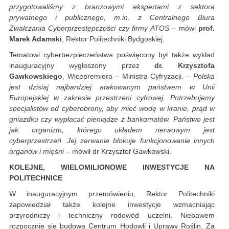
przygotowaliśmy z branżowymi ekspertami z sektora
prywatnego i publicznego, m.in. z Centralnego Biura
Zwalczania Cyberprzestępczości czy firmy ATOS
– mówi
prof.
Marek Adamski
, Rektor Politechniki Bydgoskiej.
Tematowi cyberbezpieczeństwa poświęcony był także wykład
inauguracyjny wygłoszony przez
dr. Krzysztofa
Gawkowskiego
, Wicepremiera – Ministra Cyfryzacji.
– Polska
jest dzisiaj najbardziej atakowanym państwem w Unii
Europejskiej w zakresie przestrzeni cyfrowej. Potrzebujemy
specjalistów od cyberobrony, aby mieć wodę w kranie, prąd w
gniazdku czy wypłacać pieniądze z bankomatów. Państwo jest
jak organizm, którego układem nerwowym jest
cyberprzestrzeń. Jej zerwanie blokuje funkcjonowanie innych
organów i mięśni
– mówił dr Krzysztof Gawkowski.
KOLEJNE, WIELOMILIONOWE INWESTYCJE NA
POLITECHNICE
W inauguracyjnym przemówieniu, Rektor Politechniki
zapowiedział także kolejne inwestycje wzmacniając
przyrodniczy i techniczny rodowód uczelni. Niebawem
rozpocznie się budowa Centrum Hodowli i Uprawy Roślin. Za