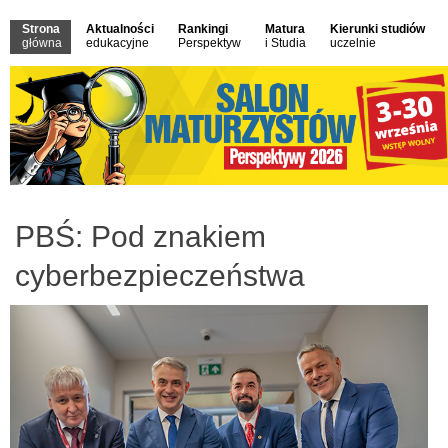
Strona
Aktualności
Rankingi
Matura
Kierunki studiów
główna
edukacyjne
Perspektyw
i Studia
uczelnie
PBŚ: Pod znakiem
cyberbezpieczeństwa