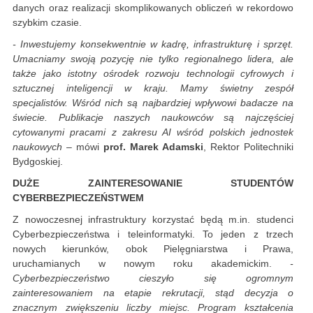
danych oraz realizacji skomplikowanych obliczeń w rekordowo
szybkim czasie.
- Inwestujemy konsekwentnie w kadrę, infrastrukturę i sprzęt.
Umacniamy swoją pozycję nie tylko regionalnego lidera, ale
także jako istotny ośrodek rozwoju technologii cyfrowych i
sztucznej inteligencji w kraju. Mamy świetny zespół
specjalistów. Wśród nich są najbardziej wpływowi badacze na
świecie. Publikacje naszych naukowców są najczęściej
cytowanymi pracami z zakresu AI wśród polskich jednostek
naukowych
– mówi
prof. Marek Adamski
, Rektor Politechniki
Bydgoskiej.
DUŻE ZAINTERESOWANIE STUDENTÓW
CYBERBEZPIECZEŃSTWEM
Z nowoczesnej infrastruktury korzystać będą m.in. studenci
Cyberbezpieczeństwa i teleinformatyki. To jeden z trzech
nowych kierunków, obok Pielęgniarstwa i Prawa,
uruchamianych w nowym roku akademickim.
-
Cyberbezpieczeństwo cieszyło się ogromnym
zainteresowaniem na etapie rekrutacji, stąd decyzja o
znacznym zwiększeniu liczby miejsc. Program kształcenia