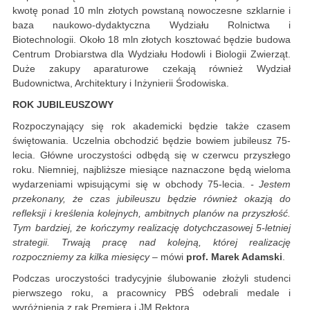
kwotę ponad 10 mln złotych powstaną nowoczesne szklarnie i
baza naukowo-dydaktyczna Wydziału Rolnictwa i
Biotechnologii. Około 18 mln złotych kosztować będzie budowa
Centrum Drobiarstwa dla Wydziału Hodowli i Biologii Zwierząt.
Duże zakupy aparaturowe czekają również Wydział
Budownictwa, Architektury i Inżynierii Środowiska.
ROK JUBILEUSZOWY
Rozpoczynający się rok akademicki będzie także czasem
świętowania. Uczelnia obchodzić będzie bowiem jubileusz 75-
lecia. Główne uroczystości odbędą się w czerwcu przyszłego
roku. Niemniej, najbliższe miesiące naznaczone będą wieloma
wydarzeniami wpisującymi się w obchody 75-lecia.
- Jestem
przekonany, że czas jubileuszu będzie również okazją do
refleksji i kreślenia kolejnych, ambitnych planów na przyszłość.
Tym bardziej, że kończymy realizację dotychczasowej 5-letniej
strategii. Trwają pracę nad kolejną, której realizację
rozpoczniemy za kilka miesięcy
– mówi
prof. Marek Adamski
.
Podczas uroczystości tradycyjnie ślubowanie złożyli studenci
pierwszego roku, a pracownicy PBŚ odebrali medale i
wyróżnienia z rąk Premiera i JM Rektora.