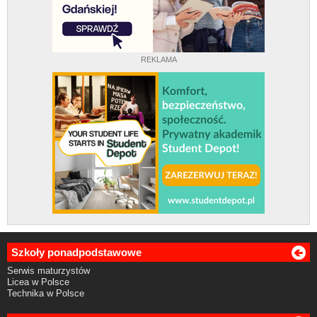
REKLAMA
Szkoły ponadpodstawowe
Serwis maturzystów
Licea w Polsce
Technika w Polsce