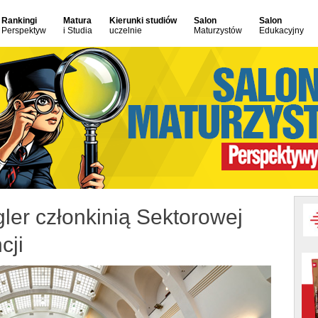
Rankingi
Matura
Kierunki studiów
Salon
Salon
Perspektyw
i Studia
uczelnie
Maturzystów
Edukacyjny
ler członkinią Sektorowej
cji