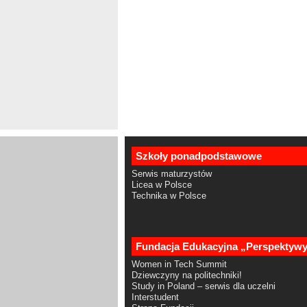
Szkoły ponadpodstawowe
Serwis maturzystów
Licea w Polsce
Technika w Polsce
Fundacja Edukacyjna „Perspektyw
Women in Tech Summit
Dziewczyny na politechniki!
Study in Poland – serwis dla uczelni
Interstudent