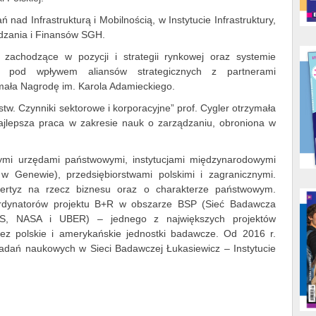
ad Infrastrukturą i Mobilnością, w Instytucie Infrastruktury,
ądzania i Finansów SGH.
 zachodzące w pozycji i strategii rynkowej oraz systemie
ich pod wpływem aliansów strategicznych z partnerami
ymała Nagrodę im. Karola Adamieckiego.
rstw. Czynniki sektorowe i korporacyjne” prof. Cygler otrzymała
ajlepsza praca w zakresie nauk o zarządzaniu, obroniona w
nymi urzędami państwowymi, instytucjami międzynarodowymi
Genewie), przedsiębiorstwami polskimi i zagranicznymi.
pertyz na rzecz biznesu oraz o charakterze państwowym.
oordynatorów projektu B+R w obszarze BSP (Sieć Badawcza
NIAS, NASA i UBER) – jednego z największych projektów
ez polskie i amerykańskie jednostki badawcze. Od 2016 r.
badań naukowych w Sieci Badawczej Łukasiewicz – Instytucie