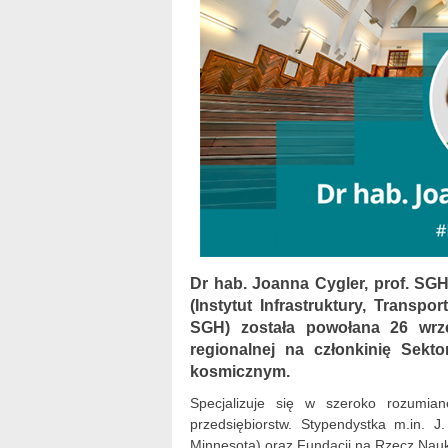
Dr hab. Joanna Cygler, prof. SGH
(Instytut Infrastruktury, Transp
SGH) została powołana 26 wrześ
regionalnej na członkinię Sek
kosmicznym.
Specjalizuje się w szeroko rozumian
przedsiębiorstw. Stypendystka m.in. J
Minnesota) oraz Fundacji na Rzecz Nauki