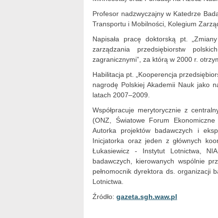
Profesor nadzwyczajny w Katedrze Badań n
Transportu i Mobilności, Kolegium Zarz
Napisała pracę doktorską pt. „Zmiany
zarządzania przedsiębiorstw polsk
zagranicznymi”, za którą w 2000 r. otrz
Habilitacja pt. „Kooperencja przedsiębio
nagrodę Polskiej Akademii Nauk jako n
latach 2007–2009.
Współpracuje merytorycznie z central
(ONZ, Światowe Forum Ekonomiczne w 
Autorka projektów badawczych i eks
Inicjatorka oraz jeden z głównych k
Łukasiewicz - Instytut Lotnictwa, 
badawczych, kierowanych wspólnie prz
pełnomocnik dyrektora ds. organizacji 
Lotnictwa.
Źródło:
gazeta.sgh.waw.pl