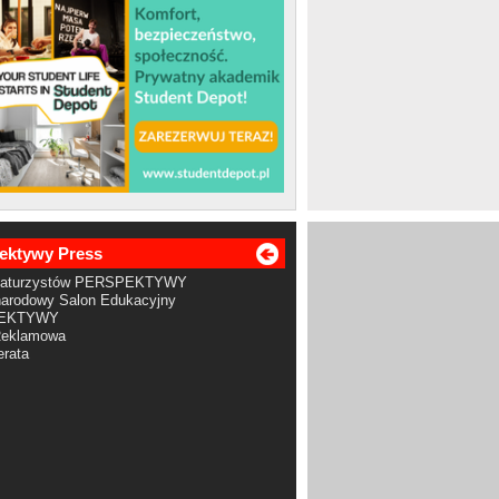
ektywy Press
Maturzystów PERSPEKTYWY
arodowy Salon Edukacyjny
EKTYWY
Reklamowa
rata