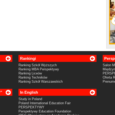
Rankingi
Persp
Ranking Szkół Wyższych
Salon 
Ranking MBA Perspektywy
Międzyn
Ranking Liceów
PERSP
Ranking Techników
Oferta 
Ranking Szkół Warszawskich
Prenume
y”
In English
Study in Poland
Poland International Education Fair
PERSPEKTYWY
Perspektywy Education Foundation