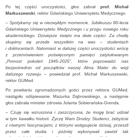
Po tej części uroczystości, głos zabrał
prof. Michał
Markuszewski
, rektor Gdańskiego Uniwersytetu Medycznego.
–
Spotykamy się w niezwykłym momencie. Jubileuszu 80-lecia
Gdańskiego Uniwersytetu Medycznego i u progu nowego roku
akademickiego. Dzisiejsze święto ma dwie części. Za chwilę
skupimy się przede wszystkim na was – studentach
i doktorantach. Natomiast w dalszej części uroczystości wrócę
z przemówieniem poświęconym pamięci zatytułowanym
„Pomost pokoleń 1945-2025”, które poprowadzi nas
bezpośrednio od początków naszej Alma Mater do wizji
dalszego rozwoju
– powiedział prof. Michał Markuszewski,
rektor GUMed.
Po powitaniu zgromadzonych gości przez rektora GUMed,
nastąpiło odśpiewanie Mazurka Dąbrowskiego, a następnie
głos zabrała minister zdrowia Jolanta Sobierańska-Grenda.
–
Czuję się wzruszona i zaszczycona, że mogę brać udział
w tym kawałku historii. Życzę Wam Drodzy Studenci, żebyście
z równymi fascynacjami, z którymi wstępujecie dzisiaj, przeszli
przez całe studia i później wykonywali zawód tak