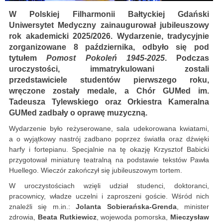
W Polskiej Filharmonii Bałtyckiej Gdański
Uniwersytet Medyczny zainaugurował jubileuszowy
rok akademicki 2025/2026. Wydarzenie, tradycyjnie
zorganizowane 8 października, odbyło się pod
tytułem
Pomost Pokoleń 1945-2025
. Podczas
uroczystości, immatrykulowani zostali
przedstawiciele studentów pierwszego roku,
wręczone zostały medale, a Chór GUMed im.
Tadeusza Tylewskiego oraz Orkiestra Kameralna
GUMed zadbały o oprawę muzyczną.
Wydarzenie było reżyserowane, sala udekorowana kwiatami,
a o wyjątkowy nastrój zadbano poprzez światła oraz dźwięki
harfy i fortepianu. Specjalnie na tę okazję Krzysztof Babicki
przygotował miniaturę teatralną na podstawie tekstów Pawła
Huellego. Wieczór zakończył się jubileuszowym tortem.
W uroczystościach wzięli udział studenci, doktoranci,
pracownicy, władze uczelni i zaproszeni goście. Wśród nich
znaleźli się m.in.:
Jolanta Sobierańska-Grenda
, minister
zdrowia,
Beata Rutkiewicz
, wojewoda pomorska,
Mieczysław