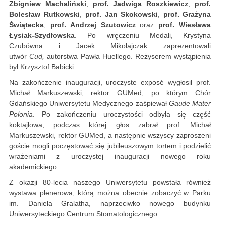
Zbigniew Machaliński
,
prof. Jadwiga Roszkiewicz
,
prof.
Bolesław Rutkowski
,
prof. Jan Skokowski
,
prof. Grażyna
Świątecka
,
prof. Andrzej Szutowicz
oraz
prof. Wiesława
Łysiak-Szydłowska
. Po wręczeniu Medali, Krystyna
Czubówna i Jacek Mikołajczak zaprezentowali
utwór
Cud,
autorstwa Pawła Huellego. Reżyserem wystąpienia
był Krzysztof Babicki.
Na zakończenie inauguracji, uroczyste exposé wygłosił prof.
Michał Markuszewski, rektor GUMed, po którym Chór
Gdańskiego Uniwersytetu Medycznego zaśpiewał
Gaude Mater
Polonia
. Po zakończeniu uroczystości odbyła się część
koktajlowa, podczas której głos zabrał prof. Michał
Markuszewski, rektor GUMed, a następnie wszyscy zaproszeni
goście mogli poczęstować się jubileuszowym tortem i podzielić
wrażeniami z uroczystej inauguracji nowego roku
akademickiego.
Z okazji 80-lecia naszego Uniwersytetu powstała również
wystawa plenerowa, którą można obecnie zobaczyć w Parku
im. Daniela Gralatha, naprzeciwko nowego budynku
Uniwersyteckiego Centrum Stomatologicznego.