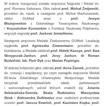
W trakcie inauguracji została wręczona Nagroda i Medal im.
prof. Romana Kaliszana. Głos zabrał
prof. Michał Żmijewski
,
prorektor ds. nauki, a następnie prof. Michał Markuszewski,
rektor GUMed wraz z
prof. Jerzym
Błażejowskim
z Gdańskiego Towarzystwa Naukowego
i
Krzysztofem Kurowskim
z Fundacji Naukowej Polpharmy,
wręczyli nagrodę
prof. Jackowi Jemielitemu
.
Następnie wręczono Medale
Zasłużonemu GUMed
. Laudację
wygłosiła
prof. Agnieszka Zimmermann
, prorektor ds.
kształcenia, a Medale odebrali
prof. Hideki Kasuya
,
prof. Ewa
Skrzypczak-Jankun
,
prof. Jerzy Jankun
,
dr Roman
Budziński
,
lek. Piotr Dyk
oraz
Marian Popinigis
.
W dalszej kolejności głos zabrała
prof. Anna Żaczek
, prorektor
ds. rozwoju i współpracy, po czym nastąpiło wręczenie Medali
80-lecia Gdańskiego Uniwersytetu Medycznego. Medale
otrzymali przedstawiciele władz państwowych
i samorządowych, wśród których znaleźli się:
Jolanta
Sobierańska-Grenda
,
Beata Rutkiewicz
,
Mieczysław
Struk
i
Aleksandra Dulkiewicz
oraz zasłużeni profesorowie
uczelni:
prof. Janusz Emerich
,
prof. Kazimierz Krajka
,
prof.