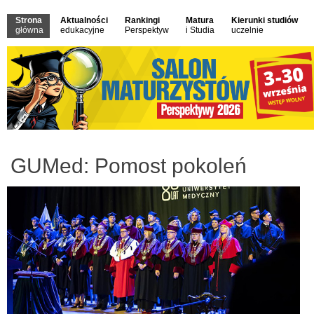
Strona
Aktualności
Rankingi
Matura
Kierunki studiów
główna
edukacyjne
Perspektyw
i Studia
uczelnie
GUMed: Pomost pokoleń