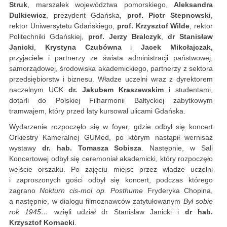
Struk
, marszałek województwa pomorskiego,
Aleksandra
Dulkiewicz
, prezydent Gdańska,
prof. Piotr Stepnowski
,
rektor Uniwersytetu Gdańskiego,
prof. Krzysztof Wilde
, rektor
Politechniki Gdańskiej,
prof. Jerzy Bralczyk
,
dr Stanisław
Janicki
,
Krystyna Czubówna
i
Jacek Mikołajczak,
przyjaciele i partnerzy ze świata administracji państwowej,
samorządowej, środowiska akademickiego, partnerzy z sektora
przedsiębiorstw i biznesu. Władze uczelni wraz z dyrektorem
naczelnym UCK
dr. Jakubem Kraszewskim
i studentami,
dotarli do Polskiej Filharmonii Bałtyckiej zabytkowym
tramwajem, który przed laty kursował ulicami Gdańska.
Wydarzenie rozpoczęło się w foyer, gdzie odbył się koncert
Orkiestry Kameralnej GUMed, po którym nastąpił wernisaż
wystawy
dr. hab. Tomasza Sobisza
. Następnie, w Sali
Koncertowej odbył się ceremoniał akademicki, który rozpoczęło
wejście orszaku. Po zajęciu miejsc przez władze uczelni
i zaproszonych gości odbył się koncert, podczas którego
zagrano
Nokturn cis-mol op. Posthume
Fryderyka Chopina,
a następnie, w dialogu filmoznawców zatytułowanym
Był sobie
rok 1945…
wzięli udział dr Stanisław Janicki i
dr hab.
Krzysztof Kornacki
.