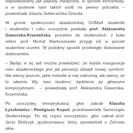
odpowiedzialny jak zawody medyczne, w sposób koncertowy,
a w systemie nam takich osób na pewno potrzeba
–
powiedziała Jolanta Sobierańska-Grenda.
W gronie społeczności akademickiej GUMed studentki
i studentów I roku uroczyście powitała
prof. Aleksandra
Gaworska-Krzemińska
, prorektor ds. studenckich. z kolei
rektor prof. Michał Markuszewski przyjął ich w poczet
studentów uczelni. W podobny sposób przebiegło ślubowanie
doktorantów.
–
Będąc w tej sali można powiedzieć, że każda inauguracja
roku akademickiego jest jak pierwszy dźwięk nowej symfonii.
Nie wiemy jeszcze, jakie melodie w niej zabrzmią, ale wiemy, że
to właśnie Wy, nasi studenci, będziecie jej głównymi
kompozytorami
– powiedziała prof. Aleksandra Gaworska-
Krzemińska.
Po uroczystej immatrykulacji, głos zabrali
Klaudia
Łyszkiewicz
i
Remigiusz Kopeć
, przedstawiciele Samorządu
Studenckiego. Po tej części uroczystości, głos zabrał prof.
Jerzy Bralczyk, językoznawca, który opowiedział o
Zdrowiu
słów
.