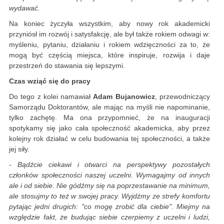
wydawać.
Na koniec życzyła wszystkim, aby nowy rok akademicki
przyniósł im rozwój i satysfakcję, ale był także rokiem odwagi w:
myśleniu, pytaniu, działaniu i rokiem wdzięczności za to, że
mogą być częścią miejsca, które inspiruje, rozwija i daje
przestrzeń do stawania się lepszymi.
Czas wziąć się do pracy
Do tego z kolei namawiał
Adam Bujanowicz
, przewodniczący
Samorządu Doktorantów, ale mając na myśli nie napominanie,
tylko zachętę. Ma ona przypomnieć, że na inauguracji
spotykamy się jako cała społeczność akademicka, aby przez
kolejny rok działać w celu budowania tej społeczności, a także
jej siły.
- Bądźcie ciekawi i otwarci na perspektywy pozostałych
członków społeczności naszej uczelni. Wymagajmy od innych
ale i od siebie. Nie gódźmy się na poprzestawanie na minimum,
ale stosujmy to też w swojej pracy. Wyjdźmy ze strefy komfortu
pytając jedni drugich: "co mogę zrobić dla ciebie". Miejmy na
względzie fakt, że budując siebie czerpiemy z uczelni i ludzi,