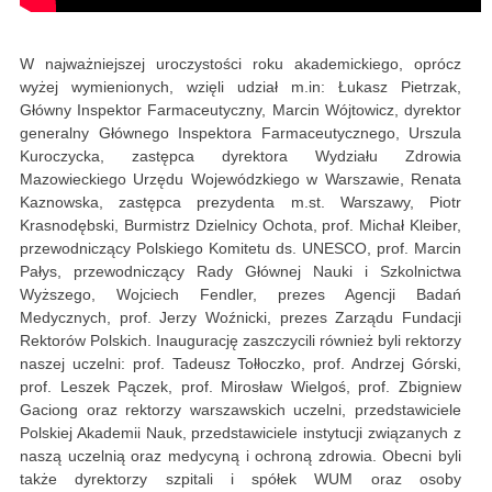
W najważniejszej uroczystości roku akademickiego, oprócz
wyżej wymienionych, wzięli udział m.in: Łukasz Pietrzak,
Główny Inspektor Farmaceutyczny, Marcin Wójtowicz, dyrektor
generalny Głównego Inspektora Farmaceutycznego, Urszula
Kuroczycka, zastępca dyrektora Wydziału Zdrowia
Mazowieckiego Urzędu Wojewódzkiego w Warszawie, Renata
Kaznowska, zastępca prezydenta m.st. Warszawy, Piotr
Krasnodębski, Burmistrz Dzielnicy Ochota, prof. Michał Kleiber,
przewodniczący Polskiego Komitetu ds. UNESCO, prof. Marcin
Pałys, przewodniczący Rady Głównej Nauki i Szkolnictwa
Wyższego, Wojciech Fendler, prezes Agencji Badań
Medycznych, prof. Jerzy Woźnicki, prezes Zarządu Fundacji
Rektorów Polskich. Inaugurację zaszczycili również byli rektorzy
naszej uczelni: prof. Tadeusz Tołłoczko, prof. Andrzej Górski,
prof. Leszek Pączek, prof. Mirosław Wielgoś, prof. Zbigniew
Gaciong oraz rektorzy warszawskich uczelni, przedstawiciele
Polskiej Akademii Nauk, przedstawiciele instytucji związanych z
naszą uczelnią oraz medycyną i ochroną zdrowia. Obecni byli
także dyrektorzy szpitali i spółek WUM oraz osoby