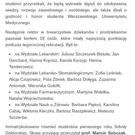
studenci przyrzekali, że będą wytrwale dążyli do zdobywania
wiedzy, rozwoju zawodowego i osobistego, ale także dbali o
godność i honor studenta Warszawskiego Uniwersytetu
Medycznego.
Następnie rektor w towarzystwie dziekanów i prodziekanów
pasował berłem 18 osób, które miały najwyższą punktację
podczas tegorocznej rekrutacji. Byli to:
na Wydziale Lekarskim: Juliusz Szczeszek-Bistuła, Jan
Gerchard, Hanna Kręcisz, Karola Kurzyp, Hanna
Tenderowicz,
na Wydziale Lekarsko-Stomatologicznym: Zofia Leśniak,
Alicja Czopowicz, Pola Zbirek, Bartosz Dołęga, Zuzanna
Antoniak, Weronika Gołofit;
na Wydziale Farmaceutycznym: Martyna Widełka,
Natalia Wojciechowska;
na Wydziale Nauk o Zdrowiu: Barbara Piękoś, Karolina
Cabaj, Wiktoria Kleczko, Bartosz Raszplewicz, Mateusz
Szczerba.
Immatrykulowano również studentów pierwszego roku Szkoły
Doktorskiej. Słowa przysięgi przeczytał
prof. Marcin Sobczak
,