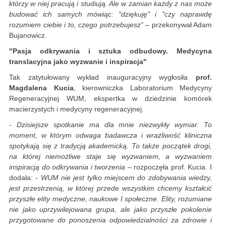
którzy w niej pracują i studiują. Ale w zamian każdy z nas może
budować ich samych mówiąc: "dziękuję" i "czy naprawdę
rozumiem ciebie i to, czego potrzebujesz”
– przekonywał Adam
Bujanowicz.
"Pasja odkrywania i sztuka odbudowy. Medycyna
translacyjna jako wyzwanie i inspiracja"
Tak zatytułowany wykład inauguracyjny wygłosiła
prof.
Magdalena Kucia
, kierowniczka Laboratorium Medycyny
Regeneracyjnej WUM, ekspertka w dziedzinie komórek
macierzystych i medycyny regeneracyjnej.
- Dzisiejsze spotkanie ma dla mnie niezwykły wymiar. To
moment, w którym odwaga badawcza i wrażliwość kliniczna
spotykają się z tradycją akademicką. To także początek drogi,
na której niemożliwe staje się wyzwaniem, a wyzwaniem
inspiracją do odkrywania i tworzenia
– rozpoczęła prof. Kucia. I
dodała:
- WUM nie jest tylko miejscem do zdobywania wiedzy,
jest przestrzenią, w której przede wszystkim chcemy kształcić
przyszłe elity medyczne, naukowe I społeczne. Elity, rozumiane
nie jako uprzywilejowana grupa, ale jako przyszłe pokolenie
przygotowane do ponoszenia odpowiedzialności za zdrowie i