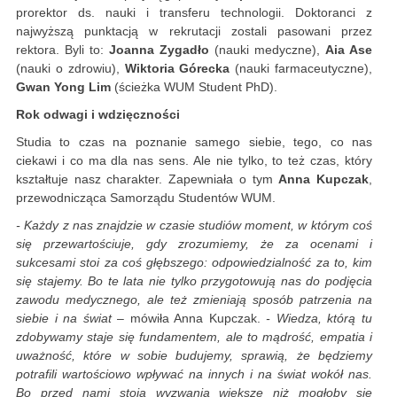
prorektor ds. nauki i transferu technologii. Doktoranci z
najwyższą punktacją w rekrutacji zostali pasowani przez
rektora. Byli to:
Joanna Zygadło
(nauki medyczne),
Aia Ase
(nauki o zdrowiu),
Wiktoria Górecka
(nauki farmaceutyczne),
Gwan Yong Lim
(ścieżka WUM Student PhD).
Rok odwagi i wdzięczności
Studia to czas na poznanie samego siebie, tego, co nas
ciekawi i co ma dla nas sens. Ale nie tylko, to też czas, który
kształtuje nasz charakter. Zapewniała o tym
Anna Kupczak
,
przewodnicząca Samorządu Studentów WUM.
- Każdy z nas znajdzie w czasie studiów moment, w którym coś
się przewartościuje, gdy zrozumiemy, że za ocenami i
sukcesami stoi za coś głębszego: odpowiedzialność za to, kim
się stajemy. Bo te lata nie tylko przygotowują nas do podjęcia
zawodu medycznego, ale też zmieniają sposób patrzenia na
siebie i na świat
– mówiła Anna Kupczak.
- Wiedza, którą tu
zdobywamy staje się fundamentem, ale to mądrość, empatia i
uważność, które w sobie budujemy, sprawią, że będziemy
potrafili wartościowo wpływać na innych i na świat wokół nas.
Bo przed nami stoją wyzwania większe niż mogłoby się