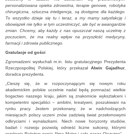
personalizowana opieka zdrowotna, terapie genowe, robotyka
chirurgiczna, sztuczna inteligencja, są dostępne dla każdego.
To wszystko dzieje się tu i teraz, a my mamy satysfakcję i
obowiązek nie tylko w tym uczestniczyć, ale być w awangardzie
zmian. Chcemy, aby każdy z nas opuszczał naszą uczelnię z
poczuciem, że ma realny wpływ na przyszłość medycyny,
farmacji i zdrowia publicznego.
Gratulacje od gości
Zgromadzeni wysłuchali m.in. listu gratulacyjnego Prezydenta
Rzeczpospolitej Polskiej, który przekazał
Alwin Gajadhur
,
doradca prezydenta.
„Cieszę się, że w rozpoczynającym się nowym roku
akademickim polskie uczelnie nadal będą pomnażać wielkie
bogactwo naszego kraju, jakim są znakomicie wykształceni i
kompetentni specjaliści – ambitni, kreatywni, poszukiwani na
rynku pracy. Jestem przekonany, że w nadchodzących
miesiącach polscy uczeni znów zadziwią świat przełomowymi
odkryciami i wynalazkami. Niech nowe horyzonty studiów,
badań i rozwoju pozwolą odnieść liczne sukcesy, którymi
rozsławią Państwo swoją Alma Mater i całą naszą Ojczyznę” –