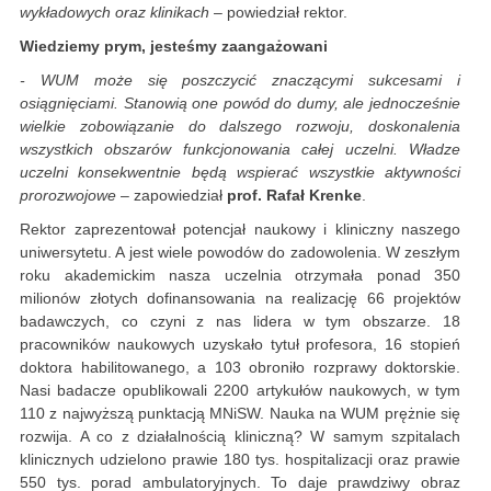
wykładowych oraz klinikach
– powiedział rektor.
Wiedziemy prym, jesteśmy zaangażowani
- WUM może się poszczycić znaczącymi sukcesami i
osiągnięciami. Stanowią one powód do dumy, ale jednocześnie
wielkie zobowiązanie do dalszego rozwoju, doskonalenia
wszystkich obszarów funkcjonowania całej uczelni. Władze
uczelni konsekwentnie będą wspierać wszystkie aktywności
prorozwojowe
– zapowiedział
prof. Rafał Krenke
.
Rektor zaprezentował potencjał naukowy i kliniczny naszego
uniwersytetu. A jest wiele powodów do zadowolenia. W zeszłym
roku akademickim nasza uczelnia otrzymała ponad 350
milionów złotych dofinansowania na realizację 66 projektów
badawczych, co czyni z nas lidera w tym obszarze. 18
pracowników naukowych uzyskało tytuł profesora, 16 stopień
doktora habilitowanego, a 103 obroniło rozprawy doktorskie.
Nasi badacze opublikowali 2200 artykułów naukowych, w tym
110 z najwyższą punktacją MNiSW. Nauka na WUM prężnie się
rozwija. A co z działalnością kliniczną? W samym szpitalach
klinicznych udzielono prawie 180 tys. hospitalizacji oraz prawie
550 tys. porad ambulatoryjnych. To daje prawdziwy obraz