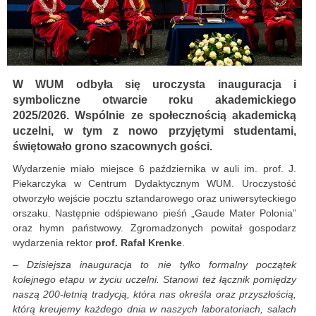
W WUM odbyła się uroczysta inauguracja i
symboliczne otwarcie roku akademickiego
2025/2026. Wspólnie ze społecznością akademicką
uczelni, w tym z nowo przyjętymi studentami,
świętowało grono szacownych gości.
Wydarzenie miało miejsce 6 października w auli im. prof. J.
Piekarczyka w Centrum Dydaktycznym WUM. Uroczystość
otworzyło wejście pocztu sztandarowego oraz uniwersyteckiego
orszaku. Następnie odśpiewano pieśń „Gaude Mater Polonia”
oraz hymn państwowy. Zgromadzonych powitał gospodarz
wydarzenia rektor
prof. Rafał Krenke
.
– Dzisiejsza inauguracja to nie tylko formalny początek
kolejnego etapu w życiu uczelni. Stanowi też łącznik pomiędzy
naszą 200-letnią tradycją, która nas określa oraz przyszłością,
którą kreujemy każdego dnia w naszych laboratoriach, salach