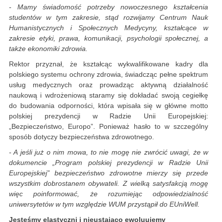
- Mamy świadomość potrzeby nowoczesnego kształcenia
studentów w tym zakresie, stąd rozwijamy Centrum Nauk
Humanistycznych i Społecznych Medycyny, kształcące w
zakresie etyki, prawa, komunikacji, psychologii społecznej, a
także ekonomiki zdrowia.
Rektor przyznał, że kształcąc wykwalifikowane kadry dla
polskiego systemu ochrony zdrowia, świadcząc pełne spektrum
usług medycznych oraz prowadząc aktywną działalność
naukową i wdrożeniową staramy się dokładać swoją cegiełkę
do budowania odporności, która wpisała się w główne motto
polskiej prezydencji w Radzie Unii Europejskiej:
„Bezpieczeństwo, Europo”. Ponieważ hasło to w szczególny
sposób dotyczy bezpieczeństwa zdrowotnego.
- A jeśli już o nim mowa, to nie mogę nie zwrócić uwagi, że w
dokumencie „Program polskiej prezydencji w Radzie Unii
Europejskiej” bezpieczeństwo zdrowotne mierzy się przede
wszystkim dobrostanem obywateli. Z wielką satysfakcją mogę
więc poinformować, że rozumiejąc odpowiedzialność
uniwersytetów w tym względzie WUM przystąpił do EUniWell.
Jesteśmy elastyczni i nieustająco ewoluujemy