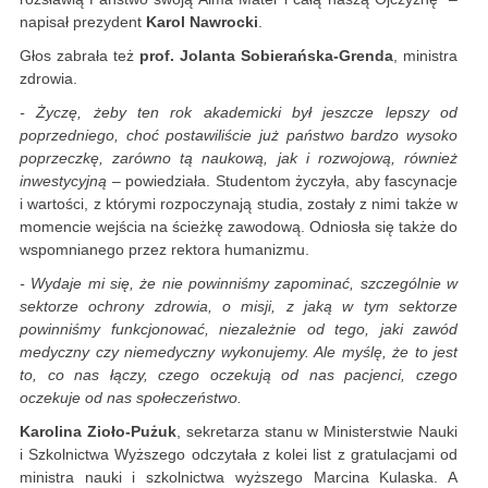
napisał prezydent
Karol Nawrocki
.
Głos zabrała też
prof. Jolanta Sobierańska-Grenda
, ministra
zdrowia.
- Życzę, żeby ten rok akademicki był jeszcze lepszy od
poprzedniego, choć postawiliście już państwo bardzo wysoko
poprzeczkę, zarówno tą naukową, jak i rozwojową, również
inwestycyjną
– powiedziała. Studentom życzyła, aby fascynacje
i wartości, z którymi rozpoczynają studia, zostały z nimi także w
momencie wejścia na ścieżkę zawodową. Odniosła się także do
wspomnianego przez rektora humanizmu.
- Wydaje mi się, że nie powinniśmy zapominać, szczególnie w
sektorze ochrony zdrowia, o misji, z jaką w tym sektorze
powinniśmy funkcjonować, niezależnie od tego, jaki zawód
medyczny czy niemedyczny wykonujemy. Ale myślę, że to jest
to, co nas łączy, czego oczekują od nas pacjenci, czego
oczekuje od nas społeczeństwo.
Karolina Zioło-Pużuk
, sekretarza stanu w Ministerstwie Nauki
i Szkolnictwa Wyższego odczytała z kolei list z gratulacjami od
ministra nauki i szkolnictwa wyższego Marcina Kulaska. A