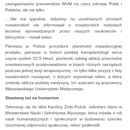
zaangażowania pracowników WUM na rzecz zdrowia Polek i
Polaków, ale nie tylko.
- Nie ma tygodnia, żebyśmy na uczelnianych stronach
nowatorskich nie informowali o nowatorskich metodach
leczenia wprowadzanych przez naszych naukowców i
klinicystów
– mówił rektor.
Pierwsza w Polsce procedura planimetrii impedancyjnej
przełyku, pierwsze w historii polskiej transplantologii serca
użycie system OCS Heart, pionierski zabieg ablacji przerzutów
nowotworowych przeprowadzono w trzech różnych narządach
podczas jednej sesji terapeutycznej - to tylko kilka pozycji z listy
nowatorskich rozwiązań, o których wspomniał rektor, a które
zmieniły oblicze polskiej medycyny. Ich autorami są pracownicy
Warszawskiego Uniwersytetu Medycznego.
Stawiamy też na humanizm
Odnosząc się do słów Karoliny Zioło-Pużuk, sekretarz stanu w
Ministerstwie Nauki i Szkolnictwa Wyższego, która mówiła o roli
nauk humanistycznych i społecznych w budowaniu szeroko
rozumianej odporności społecznej, rektor podkreślił: