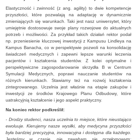
Elastyczność i zwinność (z ang. agility) to dwie kompetencje
przyszłości, które pozwalają na adaptację w dynamicznie
zmieniających się warunkach. Taki jest nasz uniwersytet, który
umiejętnie dostosowuje swoje plany rozwojowe do aktualnych
potrzeb i możliwości. Za przykład takich działań rektor podał
np. przeniesienie kluczowej inwestycji z Kampusu Lindleya na
Kampus Banacha, co w perspektywie pozwoli na konsolidację
świadczeń medycznych i zapewni lepsze warunki leczenia
pacjentów i kształcenia studentów. Z kolei optymalne i
perspektywiczne zagospodarowanie skrzydła B w Centrum
Symulacji Medycznych, poprawi nauczanie studentów na
różnych kierunkach. Stawiamy też na rozwój kształcenia
zintegrowanego. Uczelnia jest właśnie na etapie zakupów i
inwestycji ze środków Krajowego Planu Odbudowy, które
uatrakcyjnią kształcenie i jego aspekt praktyczny.
Na koniec rektor podkreślił:
- Drodzy studenci, nasza uczelnia to miejsce, które nieustająco
ewoluuje. Kierujemy nasze wysiłki, aby medycyna przyszłości
była bardziej precyzyjna, innowacyjna i dostępna dla każdego.
Jesteśmy w czasie, nie zawaham się przełomowym: