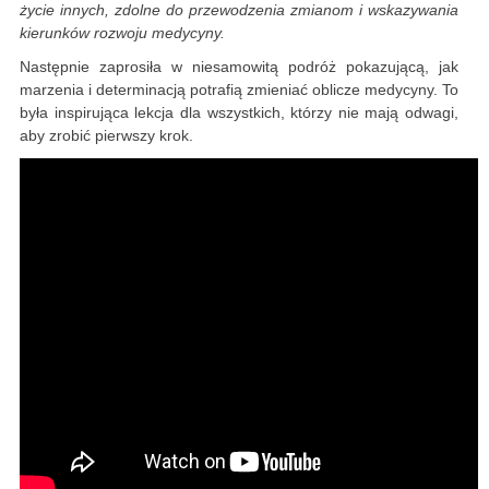
życie innych, zdolne do przewodzenia zmianom i wskazywania
kierunków rozwoju medycyny.
Następnie zaprosiła w niesamowitą podróż pokazującą, jak
marzenia i determinacją potrafią zmieniać oblicze medycyny. To
była inspirująca lekcja dla wszystkich, którzy nie mają odwagi,
aby zrobić pierwszy krok.