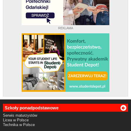
REKLAMA
Szkoły ponadpodstawowe
Serwis maturzystów
Licea w Polsce
Technika w Polsce