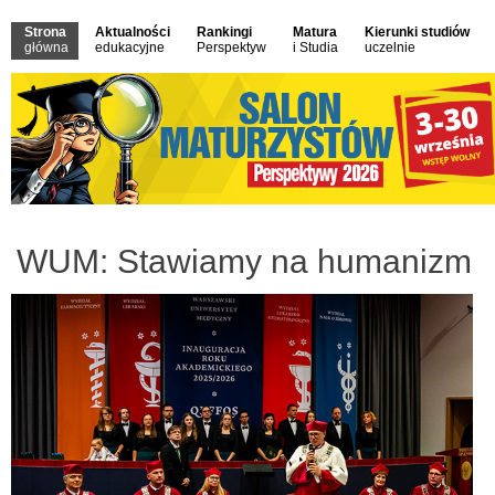
Strona
Aktualności
Rankingi
Matura
Kierunki studiów
główna
edukacyjne
Perspektyw
i Studia
uczelnie
WUM: Stawiamy na humanizm