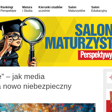
Rankingi
Matura
Kierunki studiów
Salon
Salon
Perspektyw
i Studia
uczelnie
Maturzystów
Edukacyjny
e” – jak media
a nowo niebezpieczny