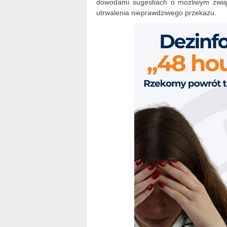
dowodami sugestiach o możliwym związ
utrwalenia nieprawdziwego przekazu.