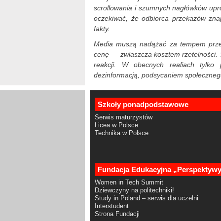
scrollowania i szumnych nagłówków upro
oczekiwać, że odbiorca przekazów znajd
fakty.
Media muszą nadążać za tempem przepł
cenę — zwłaszcza kosztem rzetelności. S
reakcji. W obecnych realiach tylko
dezinformacją, podsycaniem społecznego
Szkoły ponadpodstawowe
Serwis maturzystów
Licea w Polsce
Technika w Polsce
Fundacja Edukacyjna „Perspektyw
Women in Tech Summit
Dziewczyny na politechniki!
Study in Poland – serwis dla uczelni
Interstudent
Strona Fundacji