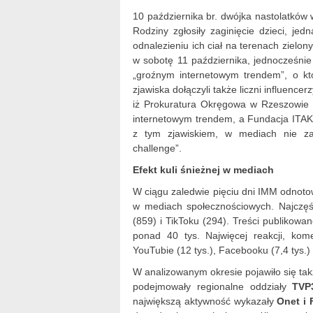
10 października br. dwójka nastolatków 
Rodziny zgłosiły zaginięcie dzieci, je
odnalezieniu ich ciał na terenach zielon
w sobotę 11 października, jednocześnie
„groźnym internetowym trendem”, o któ
zjawiska dołączyli także liczni influenc
iż Prokuratura Okręgowa w Rzeszowie 
internetowym trendem, a Fundacja ITAKA
z tym zjawiskiem, w mediach nie zap
challenge”.
Efekt kuli śnieżnej w mediach
W ciągu zaledwie pięciu dni IMM odnoto
w mediach społecznościowych. Najczęś
(859) i TikToku (294). Treści publikowan
ponad 40 tys. Najwięcej reakcji, kome
YouTubie (12 tys.), Facebooku (7,4 tys.) i
W analizowanym okresie pojawiło się ta
podejmowały regionalne oddziały
TVP
największą aktywność wykazały
Onet i 