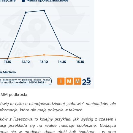
 IMM podkreśla:
ówię tu tylko o nieodpowiedzialnej
„
zabawie” nastolatków, ale
nformacje, które nie mają pokrycia w faktach.
tków z Rzeszowa to kolejny przykład, jak wyścig z czasem i
macji przekłada się na realne nastroje społeczne. Budząca
zenia się w mediach, dając efekt kuli śnieżnej – w erze