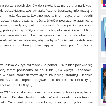
wyszła ze swoich domów do szkoły, lecz nie dotarła na lekcje.
dnak poszukiwania zostały zakończone tragiczną informacją o
ych miasta Rzeszów. Lokalne media, informujące o tej tragedii
 zaczęły sugerować w treści artykułów powiązanie zaginięć z
rym „pojawiły się pytania w sieci”. Do sugestii o powrocie
erzy, publicyści czy politycy w mediach społecznościowych. Mimo
wystosowała komunikat, że sprawa nie ma nic wspólnego z
 oficjalnie zaapelowała, aby nie łączyć ucieczek nastolatków
rzestano publikacji objaśniających, czym jest “48 hours
wał blisko
2,7 tys.
wzmianek, a ponad 90% z nich pojawiło się
ciej temat poruszano na YouTubie (904 wpisy), Facebooku
e w social mediach wywołały także lawinę interakcji – łącznie
ntarzy i udostępnień pojawiło się na TikToku (16,9 tys.),
 X/Twitterze (4,6 tys.).
kże
237
materiałów w prasie, radiu i telewizji. Najczęściej temat
3
oraz
Polskie Radio Łódź
. Wśród portali internetowych
Fakt
. Wiele materiałów opierało się na nie popartych żadnymi