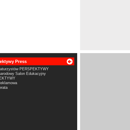
ektywy Press
Maturzystów PERSPEKTYWY
arodowy Salon Edukacyjny
EKTYWY
Reklamowa
rata