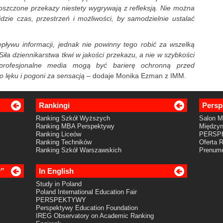
szczone przekazy niestety wygrywają z refleksją. Nie można
zie czas, przestrzeń i możliwości, by samodzielnie ustalać
ywu informacji, jednak nie powinny tego robić za wszelką
iła dziennikarstwa tkwi w jakości przekazu, a nie w szybkości
 profesjonalne media mogą być barierę ochronną przed
 lęku i pogoni za sensacją –
dodaje Monika Ezman z IMM.
Rankingi
Persp
Ranking Szkół Wyższych
Salon 
Ranking MBA Perspektywy
Międzyn
Ranking Liceów
PERSP
Ranking Techników
Oferta 
Ranking Szkół Warszawskich
Prenume
y”
In English
Study in Poland
Poland International Education Fair
PERSPEKTYWY
Perspektywy Education Foundation
IREG Observatory on Academic Ranking