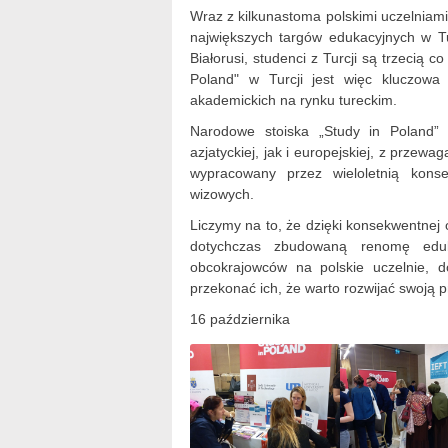
Wraz z kilkunastoma polskimi uczelniam
największych targów edukacyjnych w Tu
Białorusi, studenci z Turcji są trzecią
Poland" w Turcji jest więc kluczowa 
akademickich na rynku tureckim.
Narodowe stoiska „Study in Poland”
azjatyckiej, jak i europejskiej, z przewa
wypracowany przez wieloletnią kon
wizowych.
Liczymy na to, że dzięki konsekwentnej
dotychczas zbudowaną renomę eduk
obcokrajowców na polskie uczelnie, d
przekonać ich, że warto rozwijać swoją p
16 października