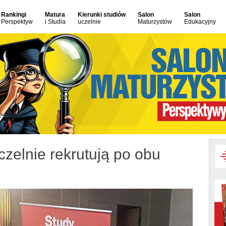
Rankingi
Matura
Kierunki studiów
Salon
Salon
Perspektyw
i Studia
uczelnie
Maturzystów
Edukacyjny
czelnie rekrutują po obu