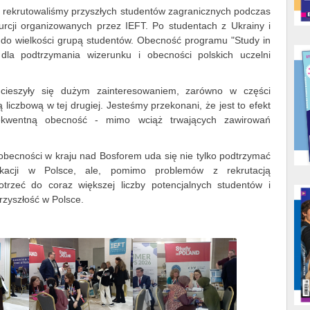
i rekrutowaliśmy przyszłych studentów zagranicznych podczas
rcji organizowanych przez IEFT. Po studentach z Ukrainy i
 co do wielkości grupą studentów. Obecność programu "Study in
dla podtrzymania wizerunku i obecności polskich uczelni
 cieszyły się dużym zainteresowaniem, zarówno w części
gą liczbową w tej drugiej. Jesteśmy przekonani, że jest to efekt
sekwentną obecność - mimo wciąż trwających zawirowań
 obecności w kraju nad Bosforem uda się nie tylko podtrzymać
acji w Polsce, ale, pomimo problemów z rekrutacją
otrzeć do coraz większej liczby potencjalnych studentów i
rzyszłość w Polsce.