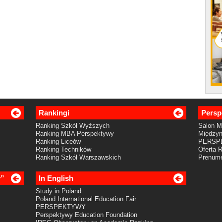
Rankingi
Persp
Ranking Szkół Wyższych
Salon 
Ranking MBA Perspektywy
Międzyn
Ranking Liceów
PERSP
Ranking Techników
Oferta 
Ranking Szkół Warszawskich
Prenume
y”
In English
Study in Poland
Poland International Education Fair
PERSPEKTYWY
Perspektywy Education Foundation