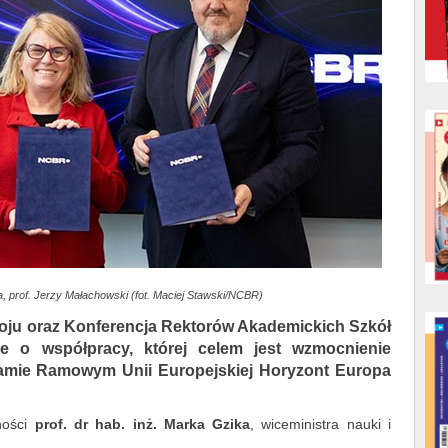
a, prof. Jerzy Małachowski (fot. Maciej Stawski/NCBR)
ju oraz Konferencja Rektorów Akademickich Szkół
ie o współpracy, której celem jest wzmocnienie
ramie Ramowym Unii Europejskiej Horyzont Europa
ności
prof. dr hab. inż. Marka Gzika
, wiceministra nauki i