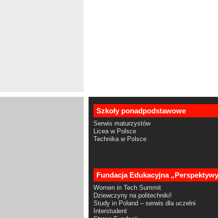
Szkoły ponadpodstawowe
Serwis maturzystów
Licea w Polsce
Technika w Polsce
Fundacja Edukacyjna „Perspektyw
Women in Tech Summit
Dziewczyny na politechniki!
Study in Poland – serwis dla uczelni
Interstudent