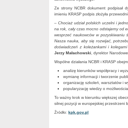
Ze strony NCBR dokument podpisał dyr
imieniu KRASP podpis złożyła przewodn
– Chociaż udział polskich uczelni i je
na rok, cały czas mocno odstajemy od eu
wesprzeć naukowców w pozyskiwaniu ś
Nasza nauka, aby się rozwijać, potrze
doświadczeń z koleżankami i kolegami
Jerzy Małachowski
, dyrektor Narodow
Wspólne działania NCBR i KRASP obejmą
analizę kierunków współpracy i wyz
wymianę informacji i tworzenie publi
organizację szkoleń, warsztatów i w
popularyzację wiedzy o możliwościa
To ważny krok w kierunku większej obec
silnej pozycji w europejskiej przestrzeni
Źródło:
kpk.gov.pl