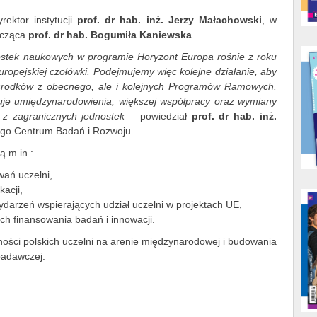
ektor instytucji
prof. dr hab. inż. Jerzy Małachowski
, w
icząca
prof. dr hab. Bogumiła Kaniewska
.
dnostek naukowych w programie Horyzont Europa rośnie z roku
ropejskiej czołówki. Podejmujemy więc kolejne działanie, aby
rodków z obecnego, ale i kolejnych Programów Ramowych.
buje umiędzynarodowienia, większej współpracy oraz wymiany
 z zagranicznych jednostek
– powiedział
prof. dr hab. inż.
ego Centrum Badań i Rozwoju.
 m.in.:
wań uczelni,
kacji,
ydarzeń wspierających udział uczelni w projektach UE,
ch finansowania badań i innowacji.
ności polskich uczelni na arenie międzynarodowej i budowania
 badawczej.