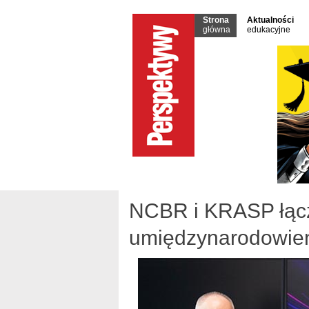
Strona
Aktualności
główna
edukacyjne
NCBR i KRASP łączą
umiędzynarodowie