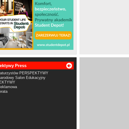
ektywy Press
Maturzystów PERSPEKTYWY
arodowy Salon Edukacyjny
EKTYWY
Reklamowa
rata