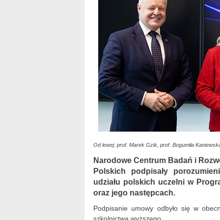
Od lewej: prof. Marek Gzik, prof. Bogumiła Kaniewsk
Narodowe Centrum Badań i Rozwo
Polskich podpisały porozumien
udziału polskich uczelni w Prog
oraz jego następcach.
Podpisanie umowy odbyło się w obec
szkolnictwa wyższego.