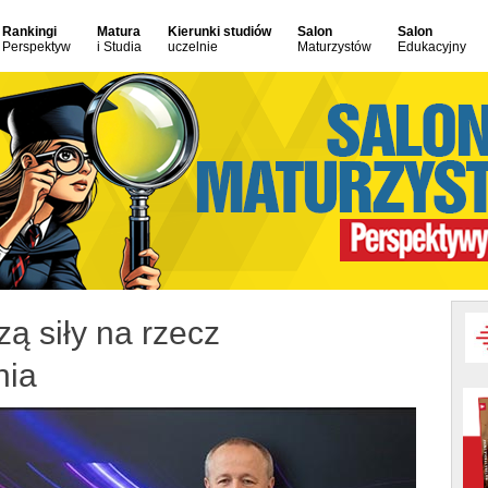
Rankingi
Matura
Kierunki studiów
Salon
Salon
Perspektyw
i Studia
uczelnie
Maturzystów
Edukacyjny
 siły na rzecz
nia