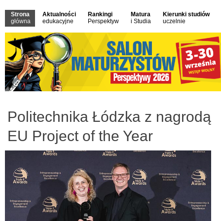
Strona
Aktualności
Rankingi
Matura
Kierunki studiów
główna
edukacyjne
Perspektyw
i Studia
uczelnie
Politechnika Łódzka z nagrodą
EU Project of the Year