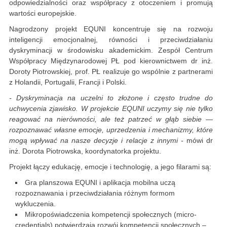
odpowiedzialności oraz współpracy z otoczeniem i promują
wartości europejskie.
Nagrodzony projekt EQUNI koncentruje się na rozwoju
inteligencji emocjonalnej, równości i przeciwdziałaniu
dyskryminacji w środowisku akademickim. Zespół Centrum
Współpracy Międzynarodowej PŁ pod kierownictwem dr inż.
Doroty Piotrowskiej, prof. PŁ realizuje go wspólnie z partnerami
z Holandii, Portugalii, Francji i Polski.
- Dyskryminacja na uczelni to złożone i często trudne do
uchwycenia zjawisko. W projekcie EQUNI uczymy się nie tylko
reagować na nierówności, ale też patrzeć w głąb siebie —
rozpoznawać własne emocje, uprzedzenia i mechanizmy, które
mogą wpływać na nasze decyzje i relacje z innymi -
mówi dr
inż. Dorota Piotrowska, koordynatorka projektu.
Projekt łączy edukację, emocje i technologię, a jego filarami są:
Gra planszowa EQUNI i aplikacja mobilna uczą
rozpoznawania i przeciwdziałania różnym formom
wykluczenia.
Mikropoświadczenia kompetencji społecznych (micro-
credentials) potwierdzają rozwój kompetencji społecznych –