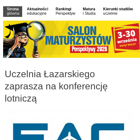
Strona
Aktualności
Rankingi
Matura
Kierunki studiów
główna
edukacyjne
Perspektyw
i Studia
uczelnie
Uczelnia Łazarskiego
zaprasza na konferencję
lotniczą