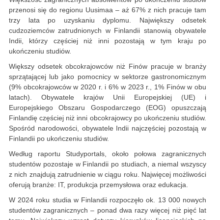
przenosi się do regionu Uusimaa – aż 67% z nich pracuje tam
trzy lata po uzyskaniu dyplomu. Największy odsetek
cudzoziemców zatrudnionych w Finlandii stanowią obywatele
Indii, którzy częściej niż inni pozostają w tym kraju po
ukończeniu studiów.
Większy odsetek obcokrajowców niż Finów pracuje w branży
sprzątającej lub jako pomocnicy w sektorze gastronomicznym
(9% obcokrajowców w 2020 r. i 6% w 2023 r., 1% Finów w obu
latach). Obywatele krajów Unii Europejskiej (UE) i
Europejskiego Obszaru Gospodarczego (EOG) opuszczają
Finlandię częściej niż inni obcokrajowcy po ukończeniu studiów.
Spośród narodowości, obywatele Indii najczęściej pozostają w
Finlandii po ukończeniu studiów.
Według raportu Studyportals, około połowa zagranicznych
studentów pozostaje w Finlandii po studiach, a niemal wszyscy
z nich znajdują zatrudnienie w ciągu roku. Najwięcej możliwości
oferują branże: IT, produkcja przemysłowa oraz edukacja.
W 2024 roku studia w Finlandii rozpoczęło ok. 13 000 nowych
studentów zagranicznych – ponad dwa razy więcej niż pięć lat