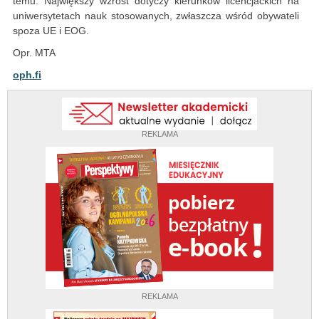
temu. Największy wzrost dotyczy kierunków licencjackich na
uniwersytetach nauk stosowanych, zwłaszcza wśród obywateli
spoza UE i EOG.
Opr. MTA
oph.fi
REKLAMA
REKLAMA