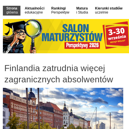
Strona
Aktualności
Rankingi
Matura
Kierunki studiów
główna
edukacyjne
Perspektyw
i Studia
uczelnie
Finlandia zatrudnia więcej
zagranicznych absolwentów