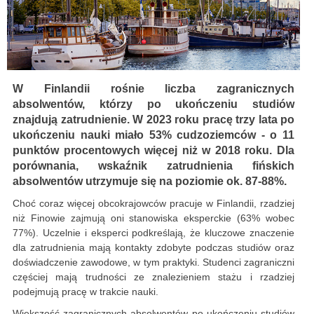
W Finlandii rośnie liczba zagranicznych
absolwentów, którzy po ukończeniu studiów
znajdują zatrudnienie. W 2023 roku pracę trzy lata po
ukończeniu nauki miało 53% cudzoziemców - o 11
punktów procentowych więcej niż w 2018 roku. Dla
porównania, wskaźnik zatrudnienia fińskich
absolwentów utrzymuje się na poziomie ok. 87-88%.
Choć coraz więcej obcokrajowców pracuje w Finlandii, rzadziej
niż Finowie zajmują oni stanowiska eksperckie (63% wobec
77%). Uczelnie i eksperci podkreślają, że kluczowe znaczenie
dla zatrudnienia mają kontakty zdobyte podczas studiów oraz
doświadczenie zawodowe, w tym praktyki. Studenci zagraniczni
częściej mają trudności ze znalezieniem stażu i rzadziej
podejmują pracę w trakcie nauki.
Większość zagranicznych absolwentów po ukończeniu studiów