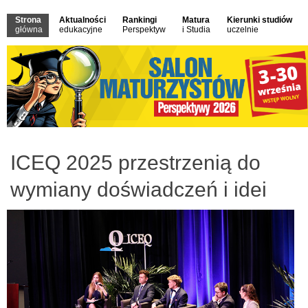
Strona
Aktualności
Rankingi
Matura
Kierunki studiów
główna
edukacyjne
Perspektyw
i Studia
uczelnie
ICEQ 2025 przestrzenią do
wymiany doświadczeń i idei