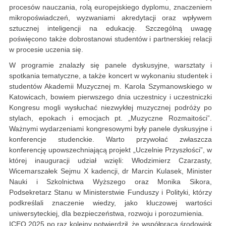
procesów nauczania, rolą europejskiego dyplomu, znaczeniem
mikropoświadczeń, wyzwaniami akredytacji oraz wpływem
sztucznej inteligencji na edukację. Szczególną uwagę
poświęcono także dobrostanowi studentów i partnerskiej relacji
w procesie uczenia się.
W programie znalazły się panele dyskusyjne, warsztaty i
spotkania tematyczne, a także koncert w wykonaniu studentek i
studentów Akademii Muzycznej m. Karola Szymanowskiego w
Katowicach, bowiem pierwszego dnia uczestnicy i uczestniczki
Kongresu mogli wysłuchać niezwykłej muzycznej podróży po
stylach, epokach i emocjach pt. „Muzyczne Rozmaitości”.
Ważnymi wydarzeniami kongresowymi były panele dyskusyjne i
konferencje studenckie. Warto przywołać zwłaszcza
konferencję upowszechniającą projekt „Uczelnie Przyszłości”, w
której inauguracji udział wzięli: Włodzimierz Czarzasty,
Wicemarszałek Sejmu X kadencji, dr Marcin Kulasek, Minister
Nauki i Szkolnictwa Wyższego oraz Monika Sikora,
Podsekretarz Stanu w Ministerstwie Funduszy i Polityki, którzy
podkreślali znaczenie wiedzy, jako kluczowej wartości
uniwersyteckiej, dla bezpieczeństwa, rozwoju i porozumienia.
ICEQ 2025 po raz kolejny potwierdził, że współpraca środowisk