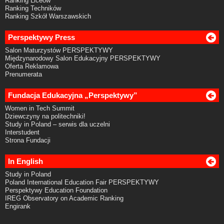
Ranking Liceów
Ranking Techników
Ranking Szkół Warszawskich
Perspektywy Press
Salon Maturzystów PERSPEKTYWY
Międzynarodowy Salon Edukacyjny PERSPEKTYWY
Oferta Reklamowa
Prenumerata
Fundacja Edukacyjna „Perspektywy”
Women in Tech Summit
Dziewczyny na politechniki!
Study in Poland – serwis dla uczelni
Interstudent
Strona Fundacji
In English
Study in Poland
Poland International Education Fair PERSPEKTYWY
Perspektywy Education Foundation
IREG Observatory on Academic Ranking
Engirank