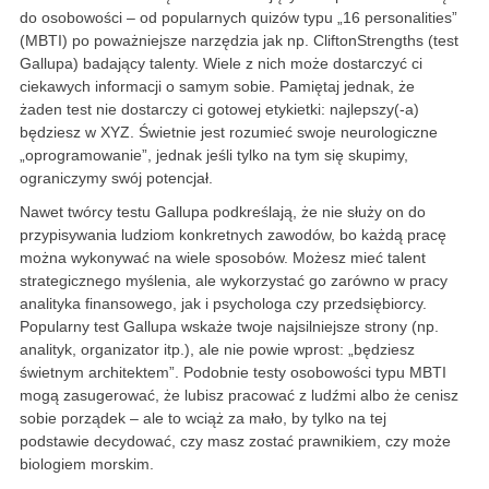
do osobowości – od popularnych quizów typu „16 personalities”
(MBTI) po poważniejsze narzędzia jak np. CliftonStrengths (test
Gallupa) badający talenty. Wiele z nich może dostarczyć ci
ciekawych informacji o samym sobie. Pamiętaj jednak, że
żaden test nie dostarczy ci gotowej etykietki: najlepszy(-a)
będziesz w XYZ. Świetnie jest rozumieć swoje neurologiczne
„oprogramowanie”, jednak jeśli tylko na tym się skupimy,
ograniczymy swój potencjał.
Nawet twórcy testu Gallupa podkreślają, że nie służy on do
przypisywania ludziom konkretnych zawodów, bo każdą pracę
można wykonywać na wiele sposobów. Możesz mieć talent
strategicznego myślenia, ale wykorzystać go zarówno w pracy
analityka finansowego, jak i psychologa czy przedsiębiorcy.
Popularny test Gallupa wskaże twoje najsilniejsze strony (np.
analityk, organizator itp.), ale nie powie wprost: „będziesz
świetnym architektem”. Podobnie testy osobowości typu MBTI
mogą zasugerować, że lubisz pracować z ludźmi albo że cenisz
sobie porządek – ale to wciąż za mało, by tylko na tej
podstawie decydować, czy masz zostać prawnikiem, czy może
biologiem morskim.