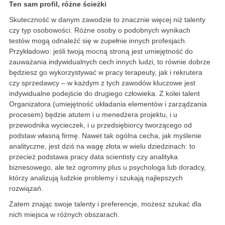
Ten sam profil, różne ścieżki
Skuteczność w danym zawodzie to znacznie więcej niż talenty
czy typ osobowości. Różne osoby o podobnych wynikach
testów mogą odnaleźć się w zupełnie innych profesjach.
Przykładowo: jeśli twoją mocną stroną jest umiejętność do
zauważania indywidualnych cech innych ludzi, to równie dobrze
będziesz go wykorzystywać w pracy terapeuty, jak i rekrutera
czy sprzedawcy – w każdym z tych zawodów kluczowe jest
indywidualne podejście do drugiego człowieka. Z kolei talent
Organizatora (umiejętność układania elementów i zarządzania
procesem) będzie atutem i u menedżera projektu, i u
przewodnika wycieczek, i u przedsiębiorcy tworzącego od
podstaw własną firmę. Nawet tak ogólna cecha, jak myślenie
analityczne, jest dziś na wagę złota w wielu dziedzinach: to
przecież podstawa pracy data scientisty czy analityka
biznesowego, ale też ogromny plus u psychologa lub doradcy,
którzy analizują ludzkie problemy i szukają najlepszych
rozwiązań.
Zatem znając swoje talenty i preferencje, możesz szukać dla
nich miejsca w różnych obszarach.