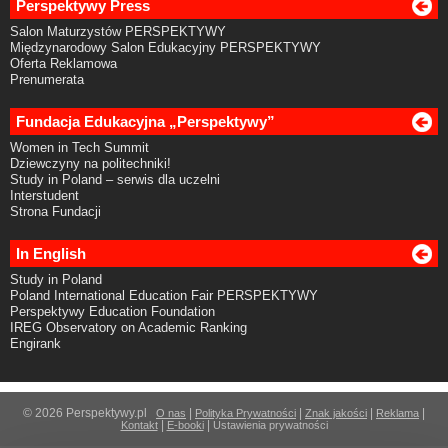
Perspektywy Press
Salon Maturzystów PERSPEKTYWY
Międzynarodowy Salon Edukacyjny PERSPEKTYWY
Oferta Reklamowa
Prenumerata
Fundacja Edukacyjna „Perspektywy”
Women in Tech Summit
Dziewczyny na politechniki!
Study in Poland – serwis dla uczelni
Interstudent
Strona Fundacji
In English
Study in Poland
Poland International Education Fair PERSPEKTYWY
Perspektywy Education Foundation
IREG Observatory on Academic Ranking
Engirank
© 2026 Perspektywy.pl
|
|
|
|
O nas
Polityka Prywatności
Znak jakości
Reklama
|
|
Kontakt
E-booki
Ustawienia prywatności