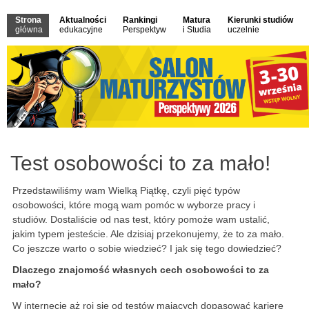
Strona
Aktualności
Rankingi
Matura
Kierunki studiów
główna
edukacyjne
Perspektyw
i Studia
uczelnie
Test osobowości to za mało!
Przedstawiliśmy wam Wielką Piątkę, czyli pięć typów
osobowości, które mogą wam pomóc w wyborze pracy i
studiów. Dostaliście od nas test, który pomoże wam ustalić,
jakim typem jesteście. Ale dzisiaj przekonujemy, że to za mało.
Co jeszcze warto o sobie wiedzieć? I jak się tego dowiedzieć?
Dlaczego znajomość własnych cech osobowości to za
mało?
W internecie aż roi się od testów mających dopasować karierę