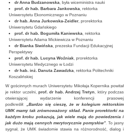
dr Anna Budzanowska
, była wiceministra nauki
prof. dr hab. Barbara Jankowska
, rektorka
Uniwersytetu Ekonomicznego w Poznaniu
dr hab. Anna Jurkowska-Zeidler
, prorektorka
Uniwersytetu Gdańskiego
prof. dr hab. Bogumiła Kaniewska
, rektorka
Uniwersytetu Adama Mickiewicza w Poznaniu
dr Bianka Siwińska
, prezeska Fundacji Edukacyjnej
Perspektywy
prof. dr hab. Lucyna Woźniak
, prorektorka
Uniwersytetu Medycznego w Łodzi
dr hab. inż. Danuta Zawadzka
, rektorka Politechniki
Koszalińskiej
W gościnnych murach Uniwersytetu Mikołaja Kopernika powitał
je rektor uczelni,
prof. dr hab. Andrzej Tretyn
, który podczas
otwierającej wydarzenie konferencji prasowej
podkreślił:
„Bardzo się cieszę, że w kolegium rektorskim
UMK mamy tak zrównoważony skład. Panie prorektorki na
każdym kroku pokazują, jak wiele mają do powiedzenia i
jak dużo mają cennych merytorycznie pomysłów”
.
To jasny
sygnał, że UMK świadomie stawia na różnorodność, dialog i