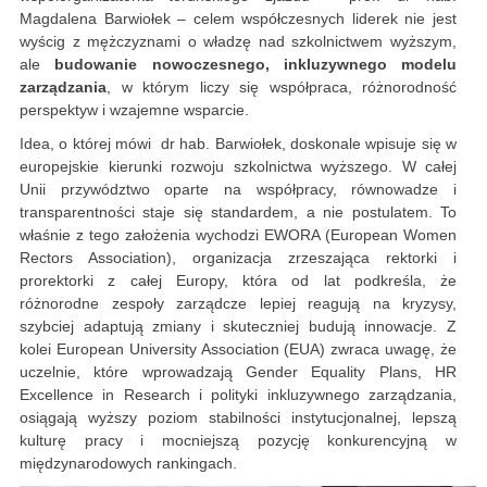
Magdalena Barwiołek – celem współczesnych liderek nie jest
wyścig z mężczyznami o władzę nad szkolnictwem wyższym,
ale
budowanie nowoczesnego, inkluzywnego modelu
zarządzania
, w którym liczy się współpraca, różnorodność
perspektyw i wzajemne wsparcie.
Idea, o której mówi dr hab. Barwiołek, doskonale wpisuje się w
europejskie kierunki rozwoju szkolnictwa wyższego. W całej
Unii przywództwo oparte na współpracy, równowadze i
transparentności staje się standardem, a nie postulatem. To
właśnie z tego założenia wychodzi EWORA (European Women
Rectors Association), organizacja zrzeszająca rektorki i
prorektorki z całej Europy, która od lat podkreśla, że
różnorodne zespoły zarządcze lepiej reagują na kryzysy,
szybciej adaptują zmiany i skuteczniej budują innowacje. Z
kolei European University Association (EUA) zwraca uwagę, że
uczelnie, które wprowadzają Gender Equality Plans, HR
Excellence in Research i polityki inkluzywnego zarządzania,
osiągają wyższy poziom stabilności instytucjonalnej, lepszą
kulturę pracy i mocniejszą pozycję konkurencyjną w
międzynarodowych rankingach.