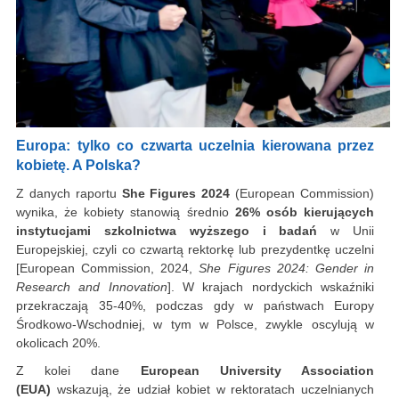
Europa: tylko co czwarta uczelnia kierowana przez
kobietę. A Polska?
Z danych raportu
She Figures 2024
(European Commission)
wynika, że kobiety stanowią średnio
26% osób kierujących
instytucjami szkolnictwa wyższego i badań
w Unii
Europejskiej, czyli co czwartą rektorkę lub prezydentkę uczelni
[European Commission, 2024,
She Figures 2024: Gender in
Research and Innovation
]. W krajach nordyckich wskaźniki
przekraczają 35-40%, podczas gdy w państwach Europy
Środkowo-Wschodniej, w tym w Polsce, zwykle oscylują w
okolicach 20%.
Z kolei dane
European University Association
(EUA)
wskazują, że udział kobiet w rektoratach uczelnianych