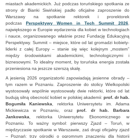
miastach akademickich. Już podczas toruńskiego spotkania ze
strony dr Bianki Siwińskiej padło oficjalne zaproszenie do
Warszawy na spotkanie rektorek i prorektorek
podczas
Perspektywy Women in Tech Summit 2026
,
największego w Europie wydarzenia dla kobiet w technologiach
i nauce, organizowanego właśnie przez Fundację Edukacyjną
Perspektywy. Summit – miejsce, które od lat gromadzi kobiety-
liderki z całej Europy – stanie się więc kolejnym „mostem”
między środowiskami akademickimi, technologicznymi i
biznesowymi. To idealny moment, by toruńska energia została
przeniesiona na jeszcze szerszą skalę.
A jesienią 2026 organizatorki zapowiadają jesienne obrady –
tym razem w Poznaniu. Zaproszenie do stolicy Wielkopolski
wystosowały wspólnie wystosowały dwie rektorki, które od lat
budują silną obecność kobiet w polskiej akademii:
prof. dr hab.
Bogumiła Kaniewska
, rektorka Uniwersytetu im. Adama
Mickiewicza w Poznaniu, oraz
prof. dr hab. Barbara
Jankowska
, rektorka Uniwersytetu Ekonomicznego w
Poznaniu. To ważny symbol: pierwszy Zjazd – Toruń, w
międzyczasie spotkanie w Warszawie, zaś drugi oficjalny zjazd
– Poznań: trzy ośrodki o ogromnym znaczeniu dla historii