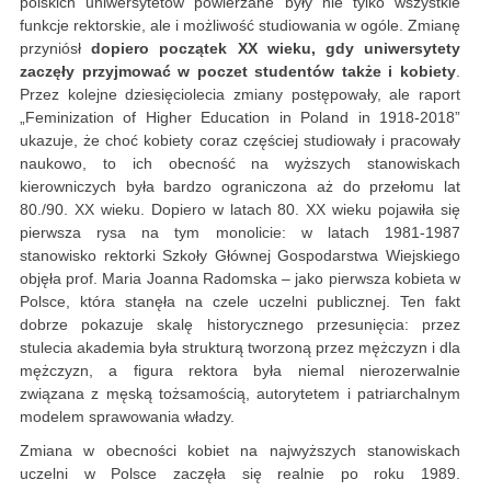
polskich uniwersytetów powierzane były nie tylko wszystkie
funkcje rektorskie, ale i możliwość studiowania w ogóle. Zmianę
przyniósł
dopiero początek XX wieku, gdy uniwersytety
zaczęły przyjmować w poczet studentów także i kobiety
.
Przez kolejne dziesięciolecia zmiany postępowały, ale raport
„Feminization of Higher Education in Poland in 1918-2018”
ukazuje, że choć kobiety coraz częściej studiowały i pracowały
naukowo, to ich obecność na wyższych stanowiskach
kierowniczych była bardzo ograniczona aż do przełomu lat
80./90. XX wieku. Dopiero w latach 80. XX wieku pojawiła się
pierwsza rysa na tym monolicie: w latach 1981-1987
stanowisko rektorki Szkoły Głównej Gospodarstwa Wiejskiego
objęła prof. Maria Joanna Radomska – jako pierwsza kobieta w
Polsce, która stanęła na czele uczelni publicznej. Ten fakt
dobrze pokazuje skalę historycznego przesunięcia: przez
stulecia akademia była strukturą tworzoną przez mężczyzn i dla
mężczyzn, a figura rektora była niemal nierozerwalnie
związana z męską tożsamością, autorytetem i patriarchalnym
modelem sprawowania władzy.
Zmiana w obecności kobiet na najwyższych stanowiskach
uczelni w Polsce zaczęła się realnie po roku 1989.