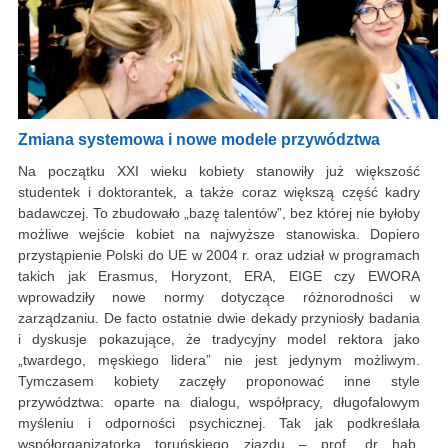
Zmiana systemowa i nowe modele przywództwa
Na początku XXI wieku kobiety stanowiły już większość
studentek i doktorantek, a także coraz większą część kadry
badawczej. To zbudowało „bazę talentów”, bez której nie byłoby
możliwe wejście kobiet na najwyższe stanowiska. Dopiero
przystąpienie Polski do UE w 2004 r. oraz udział w programach
takich jak Erasmus, Horyzont, ERA, EIGE czy EWORA
wprowadziły nowe normy dotyczące różnorodności w
zarządzaniu. De facto ostatnie dwie dekady przyniosły badania
i dyskusje pokazujące, że tradycyjny model rektora jako
„twardego, męskiego lidera” nie jest jedynym możliwym.
Tymczasem kobiety zaczęły proponować inne style
przywództwa: oparte na dialogu, współpracy, długofalowym
myśleniu i odporności psychicznej. Tak jak podkreślała
współorganizatorka toruńskiego zjazdu – prof. dr hab.