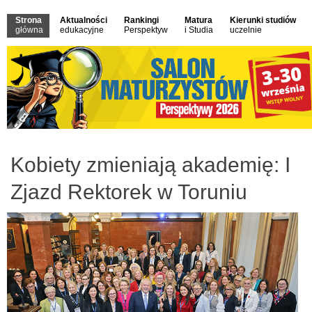
Strona
Aktualności
Rankingi
Matura
Kierunki studiów
główna
edukacyjne
Perspektyw
i Studia
uczelnie
Kobiety zmieniają akademię: I
Zjazd Rektorek w Toruniu