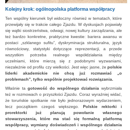
Kolejny krok: ogólnopolska platforma współpracy
Ten wspólny kierunek był widoczny również w tematach, które
przewijały się w trakcie całego Zjazdu. W dyskusjach pojawiały
się wątki siostrzeństwa, odwagi, nowej kultury zarządzania, ale
też bardzo konkretne, praktyczne kwestie: bariera awansu w
postaci „szklanego sufitu”, dyskryminacja strukturalna, język
równościowy, statystyki dotyczące reprezentacji, a przede
wszystkim potrzeba realnego współdziałania między
uczelniami, które mierzą się z podobnymi wyzwaniami,
niezależnie od profilu czy wielkości. Jest więc jasne, że
polskie
liderki akademickie nie chcą już rozmawiać „o
problemach”, tylko wspólnie projektować rozwiązania.
Właśnie ta
gotowość do wspólnego działania
wybrzmiała
też w rozmowach o przyszłości Zjazdu. Coraz wyraźniej widać,
że toruńskie spotkanie nie było jednorazowym wydarzeniem,
lecz początkiem czegoś większego.
Polskie rektorki i
prorektorki już planują powołanie własnego
stowarzyszenia, które ma stać się formalną platformą
współpracy, wymiany doświadczeń i wspólnego działania