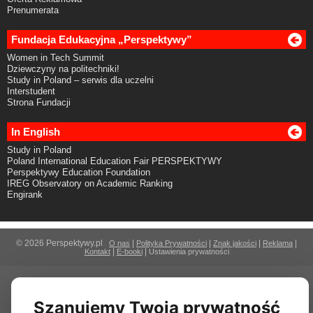
Prenumerata
Fundacja Edukacyjna „Perspektywy”
Women in Tech Summit
Dziewczyny na politechniki!
Study in Poland – serwis dla uczelni
Interstudent
Strona Fundacji
In English
Study in Poland
Poland International Education Fair PERSPEKTYWY
Perspektywy Education Foundation
IREG Observatory on Academic Ranking
Engirank
© 2026 Perspektywy.pl
|
|
|
|
O nas
Polityka Prywatności
Znak jakości
Reklama
|
|
Kontakt
E-booki
Ustawienia prywatności
Szanujemy Twoją prywatność