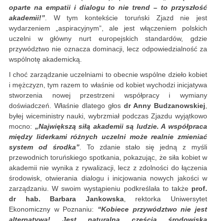
oparte na empatii i dialogu to nie trend – to przyszłość
akademii!”
. W tym kontekście toruński Zjazd nie jest
wydarzeniem „aspiracyjnym”, ale jest włączeniem polskich
uczelni w główny nurt europejskich standardów, gdzie
przywództwo nie oznacza dominacji, lecz odpowiedzialność za
wspólnotę akademicką.
I choć zarządzanie uczelniami to obecnie wspólne dzieło kobiet
i mężczyzn, tym razem to właśnie od kobiet wychodzi inicjatywa
stworzenia nowej przestrzeni współpracy i wymiany
doświadczeń. Właśnie dlatego głos
dr Anny Budzanowskiej
,
byłej wiceministry nauki, wybrzmiał podczas Zjazdu wyjątkowo
mocno:
„Największą siłą akademii są ludzie. A współpraca
między liderkami różnych uczelni może realnie zmieniać
system od środka”
. To zdanie stało się jedną z myśli
przewodnich toruńskiego spotkania, pokazując, że siła kobiet w
akademii nie wynika z rywalizacji, lecz z zdolności do łączenia
środowisk, otwierania dialogu i inicjowania nowych jakości w
zarządzaniu. W swoim wystąpieniu podkreślała to także
prof.
dr hab. Barbara Jankowska
, rektorka Uniwersytet
Ekonomiczny w Poznaniu:
“Kobiece przywództwo nie jest
alternatywą! Jest naturalną częścią środowiska