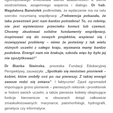
siostrzeństwa, wzajemnego wsparcia i dialogu.
Dr hab.
Magdalena Barwiołek
podkreślała, że wydarzenie ma na celu
szeroko rozumianą współpracę:
„Frekwencja pokazała, że
taka przestrzeń jest nam bardzo potrzebna! To, co robimy,
nie jest wymierzono przeciwko komuś lub czemuś.
Chcemy zbudować solidne fundamenty współpracy,
inspirować się do nowych projektów, wspierać się i
rozwiązywać problemy – mimo że jesteśmy z tak wielu
różnych uczelni z całego kraju, wyzwania mamy bardzo
podobne. Energii nam nie brakuje, szkoda więc by było jej
nie spożytkować!”
Dr Bianka Siwinska
, prezeska Fundacji Edukacyjnej
Perspektywy, zauważyła:
„Spotkało się mnóstwo pionierek –
kobiet, które zrobiły coś po raz pierwszy. Z takiej energii
zawsze rodzi się zmiana”
. I faktycznie! Zjazd zgromadził
imponujące grono pionierek – pierwszych rektorek i prorektorek
w historii swoich uczelni, a także pierwsze kobiety obejmujące
funkcje kierownicze w obszarach dotąd całkowicie
zmaskulinizowanych: marynarce, patomorfologii, hydrografii,
genetyce czy informatyce.