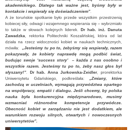
akademickiego. Dlatego tak ważne jest, byśmy były w
kontakcie i wspierały się doświadczeniem”
.
A że toruńskie spotkanie było przede wszystkim przestrzenią
kobiecej siły, odwagi i wzajemnego wspierania się – wybrzmiało
to także w słowach kolejnych liderek.
Dr hab. inż. Danuta
Zawadzka
, rektorka Politechniki Koszalińskiej, która od lat
działa na rzecz widoczności kobiet w naukach technicznych,
mówiła:
„Jesteśmy tu po to, żebyśmy się wspierały, razem
pokazywały, że kobiety naprawdę mogą podbić świat,
budując swoje ‘success story’ – każda z nas osobno i
wszystkie razem. Jesteśmy tu po to, żeby nasz głos był
słyszany!”
.
Dr hab. Anna Jurkowska-Zeidler
, prorektorka
Uniwersytetu Gdańskiego, podkreślała:
„Zmiany, które
zachodzą w uczelniach, wymagają przywództwa opartego
na współpracy, empatii i dialogu. Jeśli chcemy, by polska
nauka była konkurencyjna międzynarodowo, musimy
wzmacniać różnorodne kompetencje przywódcze.
Obecność kobiet w zarządzaniu nie jest dodatkiem, ale
warunkiem rozwoju silnych, otwartych i nowoczesnych
uniwersytetów”.