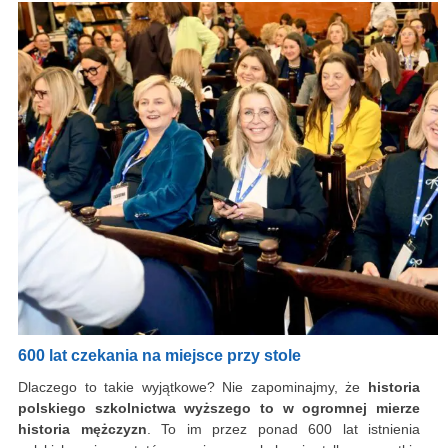
600 lat czekania na miejsce przy stole
Dlaczego to takie wyjątkowe? Nie zapominajmy, że
historia
polskiego szkolnictwa wyższego to w ogromnej mierze
historia mężczyzn
. To im przez ponad 600 lat istnienia