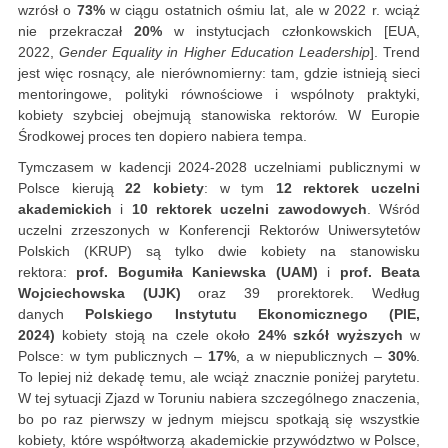
wzrósł o
73%
w ciągu ostatnich ośmiu lat, ale w 2022 r. wciąż
nie przekraczał
20%
w instytucjach członkowskich [EUA,
2022,
Gender Equality in Higher Education Leadership
]. Trend
jest więc rosnący, ale nierównomierny: tam, gdzie istnieją sieci
mentoringowe, polityki równościowe i wspólnoty praktyki,
kobiety szybciej obejmują stanowiska rektorów. W Europie
Środkowej proces ten dopiero nabiera tempa.
Tymczasem w kadencji 2024-2028 uczelniami publicznymi w
Polsce kierują
22 kobiety
: w tym
12 rektorek uczelni
akademickich
i
10 rektorek uczelni zawodowych
. Wśród
uczelni zrzeszonych w Konferencji Rektorów Uniwersytetów
Polskich (KRUP) są tylko dwie kobiety na stanowisku
rektora:
prof. Bogumiła Kaniewska (UAM)
i
prof. Beata
Wojciechowska (UJK)
oraz 39 prorektorek. Według
danych
Polskiego Instytutu Ekonomicznego (PIE,
2024)
kobiety stoją na czele około
24% szkół wyższych
w
Polsce: w tym publicznych –
17%
, a w niepublicznych –
30%
.
To lepiej niż dekadę temu, ale wciąż znacznie poniżej parytetu.
W tej sytuacji Zjazd w Toru­niu nabiera szczególnego znaczenia,
bo po raz pierwszy w jednym miejscu spotkają się wszystkie
kobiety, które współtworzą akademickie przywództwo w Polsce,