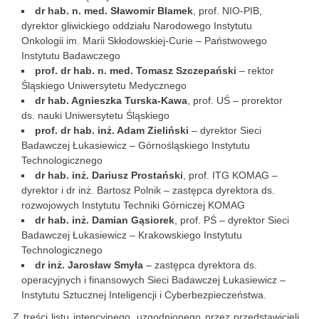
dr hab. n. med. Sławomir Blamek
, prof. NIO-PIB,
dyrektor gliwickiego oddziału Narodowego Instytutu
Onkologii im. Marii Skłodowskiej-Curie – Państwowego
Instytutu Badawczego
prof. dr hab. n. med. Tomasz Szczepański
– rektor
Śląskiego Uniwersytetu Medycznego
dr hab. Agnieszka Turska-Kawa
, prof. UŚ – prorektor
ds. nauki Uniwersytetu Śląskiego
prof. dr hab. inż. Adam Zieliński
– dyrektor Sieci
Badawczej Łukasiewicz – Górnośląskiego Instytutu
Technologicznego
dr hab. inż. Dariusz Prostański
, prof. ITG KOMAG –
dyrektor i dr inż. Bartosz Polnik – zastępca dyrektora ds.
rozwojowych Instytutu Techniki Górniczej KOMAG
dr hab. inż. Damian Gąsiorek
, prof. PŚ – dyrektor Sieci
Badawczej Łukasiewicz – Krakowskiego Instytutu
Technologicznego
dr inż. Jarosław Smyła
– zastępca dyrektora ds.
operacyjnych i finansowych Sieci Badawczej Łukasiewicz –
Instytutu Sztucznej Inteligencji i Cyberbezpieczeństwa.
Z treści listu intencyjnego, uzgodnionego przez przedstawicieli