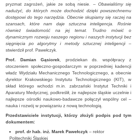
pryzmat zagrożeń, jakie ze sobą niesie.
– Obawialiśmy się
nadużyć, do których może dochodzić dzięki powszechnemu
dostępowi do tego narzędzia. Obecnie skupiamy się raczej na
szansach, które nam daje sztuczna inteligencja. Rośnie
również świadomość na jej temat. Trudno mówić o
dynamicznym rozwoju naszego regionu i naszych instytucji bez
sięgnięcia po algorytmy i metody sztucznej inteligencji
–
stwierdził prof. Pawełczyk.
Prof. Damian Gąsiorek
, prodziekan ds. współpracy z
otoczeniem społeczno-gospodarczym w poprzedniej kadencji
władz Wydziału Mechanicznego Technologicznego, a obecnie
dyrektor Krakowskiego Instytutu Technologicznego (KIT), w
skład którego wchodzi m.in. zabrzański Instytut Techniki i
Aparatury Medycznej, podkreślił, że najlepsze śląskie uczelnie i
najlepsze ośrodki naukowo-badawcze połączył wspólny cel –
nauka i rozwój w powiązaniu z nową technologią.
Przedstawiciele instytucji, którzy złożyli podpis pod tym
dokumentem:
prof. dr hab. inż. Marek Pawełczyk
– rektor
Politechniki Śląskiej