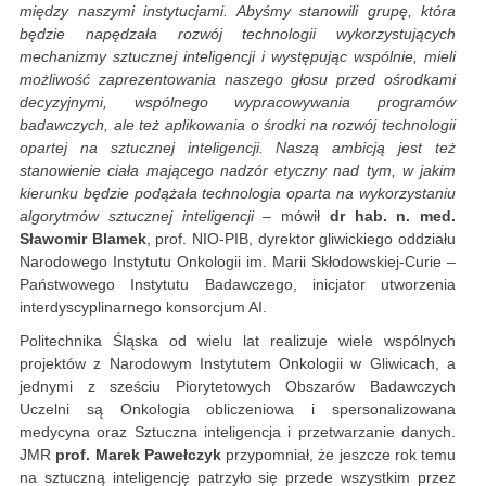
między naszymi instytucjami. Abyśmy stanowili grupę, która
będzie napędzała rozwój technologii wykorzystujących
mechanizmy sztucznej inteligencji i występując wspólnie, mieli
możliwość zaprezentowania naszego głosu przed ośrodkami
decyzyjnymi, wspólnego wypracowywania programów
badawczych, ale też aplikowania o środki na rozwój technologii
opartej na sztucznej inteligencji. Naszą ambicją jest też
stanowienie ciała mającego nadzór etyczny nad tym, w jakim
kierunku będzie podążała technologia oparta na wykorzystaniu
algorytmów sztucznej inteligencji
– mówił
dr hab. n. med.
Sławomir Blamek
, prof. NIO-PIB, dyrektor gliwickiego oddziału
Narodowego Instytutu Onkologii im. Marii Skłodowskiej-Curie –
Państwowego Instytutu Badawczego, inicjator utworzenia
interdyscyplinarnego konsorcjum AI.
Politechnika Śląska od wielu lat realizuje wiele wspólnych
projektów z Narodowym Instytutem Onkologii w Gliwicach, a
jednymi z sześciu Piorytetowych Obszarów Badawczych
Uczelni są Onkologia obliczeniowa i spersonalizowana
medycyna oraz Sztuczna inteligencja i przetwarzanie danych.
JMR
prof. Marek Pawełczyk
przypomniał, że jeszcze rok temu
na sztuczną inteligencję patrzyło się przede wszystkim przez