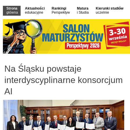
Strona
Aktualności
Rankingi
Matura
Kierunki studiów
główna
edukacyjne
Perspektyw
i Studia
uczelnie
Na Śląsku powstaje
interdyscyplinarne konsorcjum
AI