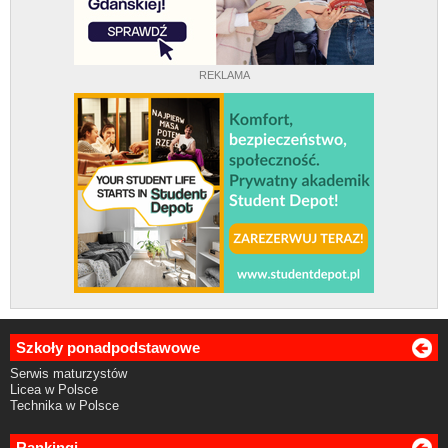
REKLAMA
Szkoły ponadpodstawowe
Serwis maturzystów
Licea w Polsce
Technika w Polsce
Rankingi