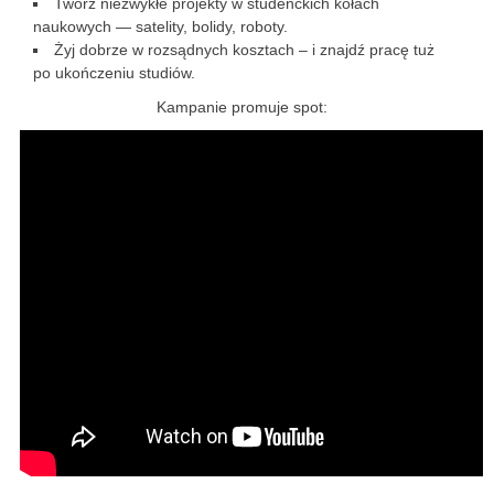
Twórz niezwykłe projekty w studenckich kołach
naukowych — satelity, bolidy, roboty.
Żyj dobrze w rozsądnych kosztach – i znajdź pracę tuż
po ukończeniu studiów.
Kampanie promuje spot: