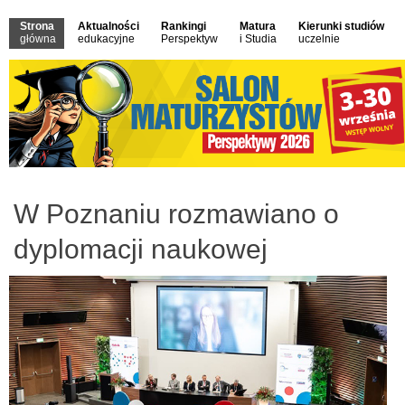
Strona
Aktualności
Rankingi
Matura
Kierunki studiów
główna
edukacyjne
Perspektyw
i Studia
uczelnie
W Poznaniu rozmawiano o
dyplomacji naukowej