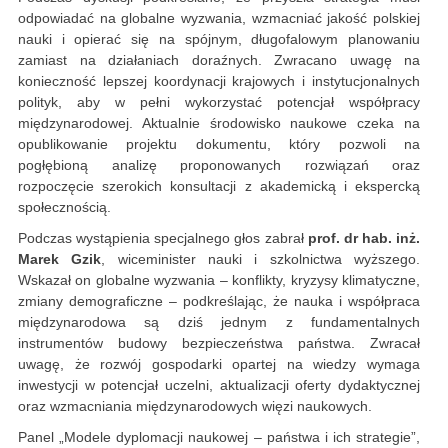
odpowiadać na globalne wyzwania, wzmacniać jakość polskiej
nauki i opierać się na spójnym, długofalowym planowaniu
zamiast na działaniach doraźnych. Zwracano uwagę na
konieczność lepszej koordynacji krajowych i instytucjonalnych
polityk, aby w pełni wykorzystać potencjał współpracy
międzynarodowej. Aktualnie środowisko naukowe czeka na
opublikowanie projektu dokumentu, który pozwoli na
pogłębioną analizę proponowanych rozwiązań oraz
rozpoczęcie szerokich konsultacji z akademicką i ekspercką
społecznością.
Podczas wystąpienia specjalnego głos zabrał
prof. dr hab. inż.
Marek Gzik
, wiceminister nauki i szkolnictwa wyższego.
Wskazał on globalne wyzwania – konflikty, kryzysy klimatyczne,
zmiany demograficzne – podkreślając, że nauka i współpraca
międzynarodowa są dziś jednym z fundamentalnych
instrumentów budowy bezpieczeństwa państwa. Zwracał
uwagę, że rozwój gospodarki opartej na wiedzy wymaga
inwestycji w potencjał uczelni, aktualizacji oferty dydaktycznej
oraz wzmacniania międzynarodowych więzi naukowych.
Panel „Modele dyplomacji naukowej – państwa i ich strategie”,