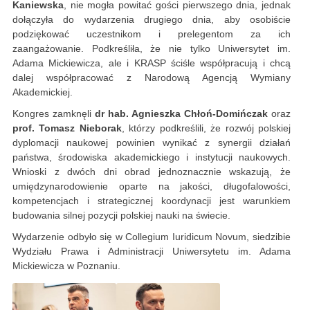
Kaniewska
, nie mogła powitać gości pierwszego dnia, jednak
dołączyła do wydarzenia drugiego dnia, aby osobiście
podziękować uczestnikom i prelegentom za ich
zaangażowanie. Podkreśliła, że nie tylko Uniwersytet im.
Adama Mickiewicza, ale i KRASP ściśle współpracują i chcą
dalej współpracować z Narodową Agencją Wymiany
Akademickiej.
Kongres zamknęli
dr hab. Agnieszka Chłoń-Domińczak
oraz
prof. Tomasz Nieborak
, którzy podkreślili, że rozwój polskiej
dyplomacji naukowej powinien wynikać z synergii działań
państwa, środowiska akademickiego i instytucji naukowych.
Wnioski z dwóch dni obrad jednoznacznie wskazują, że
umiędzynarodowienie oparte na jakości, długofalowości,
kompetencjach i strategicznej koordynacji jest warunkiem
budowania silnej pozycji polskiej nauki na świecie.
Wydarzenie odbyło się w Collegium Iuridicum Novum, siedzibie
Wydziału Prawa i Administracji Uniwersytetu im. Adama
Mickiewicza w Poznaniu.