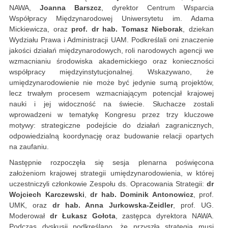
NAWA,
Joanna Barszcz
, dyrektor Centrum Wsparcia
Współpracy Międzynarodowej Uniwersytetu im. Adama
Mickiewicza, oraz
prof. dr hab. Tomasz Nieborak
, dziekan
Wydziału Prawa i Administracji UAM. Podkreślali oni znaczenie
jakości działań międzynarodowych, roli narodowych agencji we
wzmacnianiu środowiska akademickiego oraz konieczności
współpracy międzyinstytucjonalnej. Wskazywano, że
umiędzynarodowienie nie może być jedynie sumą projektów,
lecz trwałym procesem wzmacniającym potencjał krajowej
nauki i jej widoczność na świecie. Słuchacze zostali
wprowadzeni w tematykę Kongresu przez trzy kluczowe
motywy: strategiczne podejście do działań zagranicznych,
odpowiedzialną koordynację oraz budowanie relacji opartych
na zaufaniu.
Następnie rozpoczęła się sesja plenarna poświęcona
założeniom krajowej strategii umiędzynarodowienia, w której
uczestniczyli członkowie Zespołu ds. Opracowania Strategii:
dr
Wojciech Karczewski
,
dr hab. Dominik Antonowicz
, prof.
UMK, oraz
dr hab. Anna Jurkowska-Zeidler
, prof. UG.
Moderował
dr Łukasz Gołota
, zastępca dyrektora NAWA.
Podczas dyskusji podkreślano, że przyszła strategia musi