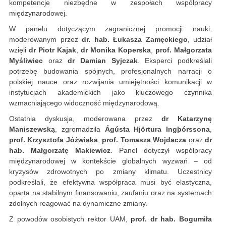
kompetencje niezbędne w zespołach współpracy
międzynarodowej.
W panelu dotyczącym zagranicznej promocji nauki,
moderowanym przez
dr. hab. Łukasza Zamęckiego
, udział
wzięli
dr Piotr Kajak
,
dr Monika Koperska
,
prof. Małgorzata
Myśliwiec
oraz
dr Damian Syjczak
. Eksperci podkreślali
potrzebę budowania spójnych, profesjonalnych narracji o
polskiej nauce oraz rozwijania umiejętności komunikacji w
instytucjach akademickich jako kluczowego czynnika
wzmacniającego widoczność międzynarodową.
Ostatnia dyskusja, moderowana przez
dr Katarzynę
Maniszewską
, zgromadziła
Ágústa Hjörtura Ingþórssona
,
prof. Krzysztofa Jóźwiaka
,
prof. Tomasza Wojdacza
oraz
dr
hab. Małgorzatę Makiewicz
. Panel dotyczył współpracy
międzynarodowej w kontekście globalnych wyzwań – od
kryzysów zdrowotnych po zmiany klimatu. Uczestnicy
podkreślali, że efektywna współpraca musi być elastyczna,
oparta na stabilnym finansowaniu, zaufaniu oraz na systemach
zdolnych reagować na dynamiczne zmiany.
Z powodów osobistych rektor UAM,
prof. dr hab. Bogumiła