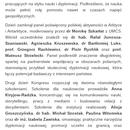
pracujących na styku nauki i dyplomacji. Podkreślano, że nauka
może pełnić rolę pomostu nawet w czasach napięć
geopolitycznych.
Dzień zamknął panel poświęcony polskiej aktywności w Arktyce
i Antarktyce, moderowany przez
dr Monikę Szkarłat
z UMCS.
Wśród uczestników znaleźli się
dr hab. Rafał Junosza-
Szaniawski
,
Agnieszka Kruszewska
,
dr Bartłomiej Luks
,
prof. Grzegorz Rachlewicz
,
dr Piotr Rychlik
oraz
prof.
Mateusz Strzelecki
. Panel podkreślił znaczenie długoletniej,
opartej na partnerstwie współpracy w obszarach polarnych,
stanowiącej przykład skutecznej dyplomacji naukowej, która
łączy potencjał badawczy z interesami państwa.
Drugi dzień Kongresu rozpoczął się dwoma równoległymi
szkoleniami. Szkolenie dla naukowców prowadziła
Anna
Kiryjow-Radzka
, koncentrując się na komunikowaniu nauki,
storytellingu, pracy z mediami i budowaniu relacji z
decydentami. Szkolenie dla instytucji realizowały
Alicja
Gruszczyńska
,
dr hab. Michał Szostak
,
Paulina Witomska
oraz
dr inż. Izabela Zawiska
, omawiając praktyczne narzędzia
dyplomacji naukowej, promocji uczelni za granicą oraz