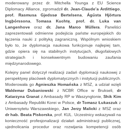
moderowany przez dr. Mitchella Younga z EU Science
Diplomacy Alliance, zgromadził
dr. Jean-Claude’a Ardittiego
,
prof. Rasmusa Gjedssø Bertelsena
,
Ágústa Hjörtura
Ingþórssona
,
Tomasa Kuchtę
,
prof. dr. Luka van
Langenhove
oraz
dr. Jana Marco Müllera
. Paneliści
zaprezentowali odmienne podejścia państw europejskich do
łączenia nauki z polityką zagraniczną. Wspólnym wnioskiem
było to, że dyplomacja naukowa funkcjonuje najlepiej tam,
gdzie opiera się na stabilnych instytucjach, długofalowych
strategiach i konsekwentnym budowaniu zaufania
międzynarodowego.
Kolejny panel dotyczył realizacji zadań dyplomacji naukowej z
perspektywy placówek dyplomatycznych i instytucji publicznych.
Moderowała go
Agnieszka Homańska
z MSZ, a udział wzięli
Waldemar Dubaniowski
z NCBR Office w Brukseli,
dr
Katarzyna Granat
z Ambasady RP w Waszyngtonie,
Shik Kim
z Ambasady Republiki Korei w Polsce,
dr Tomasz Łukaszuk
z
Uniwersytetu Warszawskiego,
Jan Jerzy Malicki
z MSZ oraz
dr hab. Beata Piskorska
, prof. KUL. Uczestnicy wskazywali na
konieczność profesjonalizacji działań administracji publicznej,
ujednolicania procedur oraz rozwijania kompetencji osób