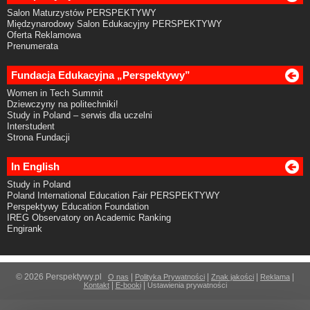
Salon Maturzystów PERSPEKTYWY
Międzynarodowy Salon Edukacyjny PERSPEKTYWY
Oferta Reklamowa
Prenumerata
Fundacja Edukacyjna „Perspektywy”
Women in Tech Summit
Dziewczyny na politechniki!
Study in Poland – serwis dla uczelni
Interstudent
Strona Fundacji
In English
Study in Poland
Poland International Education Fair PERSPEKTYWY
Perspektywy Education Foundation
IREG Observatory on Academic Ranking
Engirank
© 2026 Perspektywy.pl
|
|
|
|
O nas
Polityka Prywatności
Znak jakości
Reklama
|
|
Kontakt
E-booki
Ustawienia prywatności