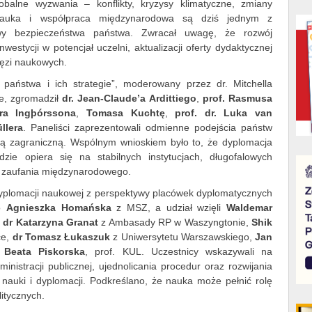
balne wyzwania – konflikty, kryzysy klimatyczne, zmiany
 nauka i współpraca międzynarodowa są dziś jednym z
wy bezpieczeństwa państwa. Zwracał uwagę, że rozwój
estycji w potencjał uczelni, aktualizacji oferty dydaktycznej
ęzi naukowych.
państwa i ich strategie”, moderowany przez dr. Mitchella
e, zgromadził
dr. Jean-Claude’a Ardittiego
,
prof. Rasmusa
ra Ingþórssona
,
Tomasa Kuchtę
,
prof. dr. Luka van
llera
. Paneliści zaprezentowali odmienne podejścia państw
yką zagraniczną. Wspólnym wnioskiem było to, że dyplomacja
dzie opiera się na stabilnych instytucjach, długofalowych
 zaufania międzynarodowego.
ń dyplomacji naukowej z perspektywy placówek dyplomatycznych
go
Agnieszka Homańska
z MSZ, a udział wzięli
Waldemar
,
dr Katarzyna Granat
z Ambasady RP w Waszyngtonie,
Shik
ce,
dr Tomasz Łukaszuk
z Uniwersytetu Warszawskiego,
Jan
 Beata Piskorska
, prof. KUL. Uczestnicy wskazywali na
ministracji publicznej, ujednolicania procedur oraz rozwijania
nauki i dyplomacji. Podkreślano, że nauka może pełnić rolę
itycznych.