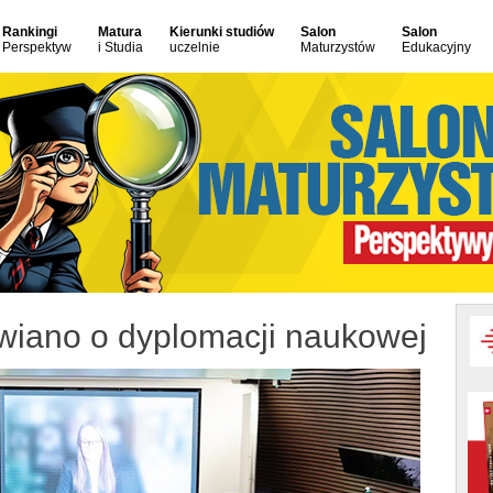
Rankingi
Matura
Kierunki studiów
Salon
Salon
Perspektyw
i Studia
uczelnie
Maturzystów
Edukacyjny
iano o dyplomacji naukowej