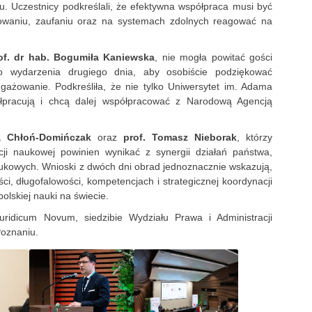
. Uczestnicy podkreślali, że efektywna współpraca musi być
nsowaniu, zaufaniu oraz na systemach zdolnych reagować na
of. dr hab. Bogumiła Kaniewska
, nie mogła powitać gości
do wydarzenia drugiego dnia, aby osobiście podziękować
gażowanie. Podkreśliła, że nie tylko Uniwersytet im. Adama
ółpracują i chcą dalej współpracować z Narodową Agencją
a Chłoń-Domińczak
oraz
prof. Tomasz Nieborak
, którzy
acji naukowej powinien wynikać z synergii działań państwa,
naukowych. Wnioski z dwóch dni obrad jednoznacznie wskazują,
i, długofalowości, kompetencjach i strategicznej koordynacji
olskiej nauki na świecie.
ridicum Novum, siedzibie Wydziału Prawa i Administracji
Poznaniu.