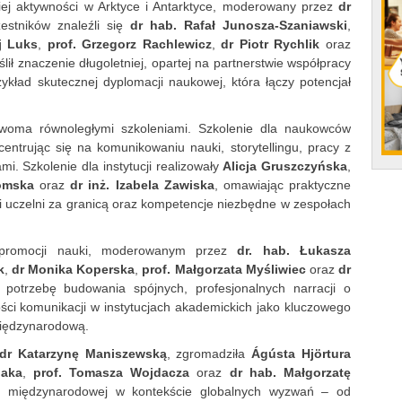
iej aktywności w Arktyce i Antarktyce, moderowany przez
dr
tników znaleźli się
dr hab. Rafał Junosza-Szaniawski
,
j Luks
,
prof. Grzegorz Rachlewicz
,
dr Piotr Rychlik
oraz
ślił znaczenie długoletniej, opartej na partnerstwie współpracy
ykład skutecznej dyplomacji naukowej, która łączy potencjał
dwoma równoległymi szkoleniami. Szkolenie dla naukowców
centrując się na komunikowaniu nauki, storytellingu, pracy z
i. Szkolenie dla instytucji realizowały
Alicja Gruszczyńska
,
omska
oraz
dr inż. Izabela Zawiska
, omawiając praktyczne
i uczelni za granicą oraz kompetencje niezbędne w zespołach
 promocji nauki, moderowanym przez
dr. hab. Łukasza
k
,
dr Monika Koperska
,
prof. Małgorzata Myśliwiec
oraz
dr
i potrzebę budowania spójnych, profesjonalnych narracji o
ości komunikacji w instytucjach akademickich jako kluczowego
iędzynarodową.
dr Katarzynę Maniszewską
, zgromadziła
Ágústa Hjörtura
iaka
,
prof. Tomasza Wojdacza
oraz
dr hab. Małgorzatę
cy międzynarodowej w kontekście globalnych wyzwań – od