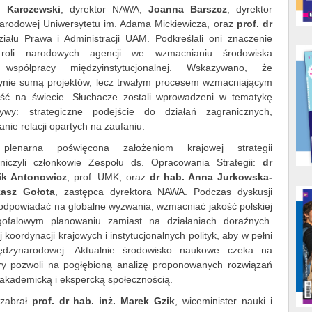
h Karczewski
, dyrektor NAWA,
Joanna Barszcz
, dyrektor
rodowej Uniwersytetu im. Adama Mickiewicza, oraz
prof. dr
iału Prawa i Administracji UAM. Podkreślali oni znaczenie
, roli narodowych agencji we wzmacnianiu środowiska
współpracy międzyinstytucjonalnej. Wskazywano, że
ynie sumą projektów, lecz trwałym procesem wzmacniającym
ność na świecie. Słuchacze zostali wprowadzeni w tematykę
wy: strategiczne podejście do działań zagranicznych,
ie relacji opartych na zaufaniu.
plenarna poświęcona założeniom krajowej strategii
niczyli członkowie Zespołu ds. Opracowania Strategii:
dr
ik Antonowicz
, prof. UMK, oraz
dr hab. Anna Jurkowska-
asz Gołota
, zastępca dyrektora NAWA. Podczas dyskusji
i odpowiadać na globalne wyzwania, wzmacniać jakość polskiej
gofalowym planowaniu zamiast na działaniach doraźnych.
oordynacji krajowych i instytucjonalnych polityk, aby w pełni
iędzynarodowej. Aktualnie środowisko naukowe czeka na
óry pozwoli na pogłębioną analizę proponowanych rozwiązań
z akademicką i ekspercką społecznością.
 zabrał
prof. dr hab. inż. Marek Gzik
, wiceminister nauki i