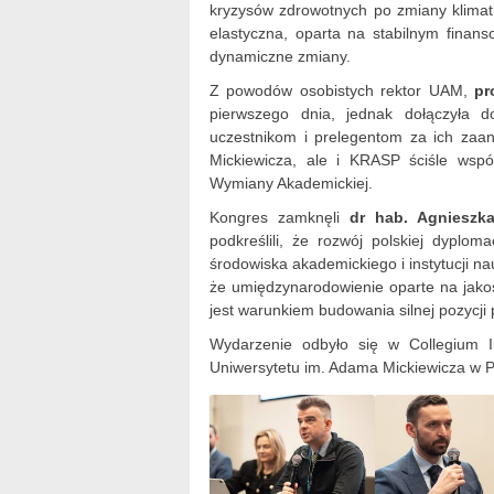
kryzysów zdrowotnych po zmiany klimatu
elastyczna, oparta na stabilnym fina
dynamiczne zmiany.
Z powodów osobistych rektor UAM,
pr
pierwszego dnia, jednak dołączyła 
uczestnikom i prelegentom za ich zaan
Mickiewicza, ale i KRASP ściśle wsp
Wymiany Akademickiej.
Kongres zamknęli
dr hab. Agnieszk
podkreślili, że rozwój polskiej dyplom
środowiska akademickiego i instytucji 
że umiędzynarodowienie oparte na jakośc
jest warunkiem budowania silnej pozycji p
Wydarzenie odbyło się w Collegium Iu
Uniwersytetu im. Adama Mickiewicza w 