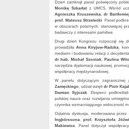
Dzień zamknął panel poświęcony polsk
Monikę Szkarłat
z UMCS. Wśród uczes
Agnieszka Kruszewska
,
dr Bartłomie
prof. Mateusz Strzelecki
. Panel podkre
w obszarach polarnych, stanowiącej prz
badawczy z interesami państwa.
Drugi dzień Kongresu rozpoczął się 
prowadziła
Anna Kiryjow-Radzka
, kon
mediami i budowaniu relacji z decydentam
dr hab. Michał Szostak
,
Paulina Wit
narzędzia dyplomacji naukowej, promocj
współpracy międzynarodowej.
W panelu dotyczącym zagranicznej
Zamęckiego
, udział wzięli
dr Piotr Kaja
Damian Syjczak
. Eksperci podkreślal
polskiej nauce oraz rozwijania umiejętn
czynnika wzmacniającego widoczność m
Ostatnia dyskusja, moderowana przez
Ingþórssona
,
prof. Krzysztofa Jóźw
Makiewicz
. Panel dotyczył współpra