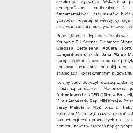
szkolnictwa wyższego. Wskazał on glo
demograficzne – podkreślając, że
fundamentalnych instrumentów budo
gospodarki opartej na wiedzy wymaga inw
oraz wzmacniania międzynarodowych wi
Panel „Modele dyplomacji naukowej – 
Younga z EU Science Diplomacy Allianc
Gjedssø Bertelsena
,
Ágústa Hjörtu
Langenhove
oraz
dr. Jana Marco Mü
europejskich do łączenia nauki z polit
naukowa funkcjonuje najlepiej tam, g
strategiach i konsekwentnym budowaniu
Kolejny panel dotyczył realizacji zada
i instytucji publicznych. Moderowała 
Dubaniowski
z NCBR Office w Brukseli
Kim
z Ambasady Republiki Korei w Pols
Jerzy Malicki
z MSZ oraz
dr hab.
konieczność profesjonalizacji działań ad
kompetencji osób pracujących na styku 
pomostu nawet w czasach napięć geopol