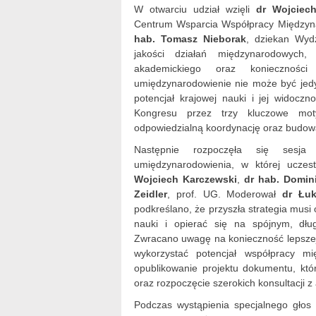
W otwarciu udział wzięli
dr Wojciec
Centrum Wsparcia Współpracy Międzyna
hab. Tomasz Nieborak
, dziekan Wydz
jakości działań międzynarodowych
akademickiego oraz konieczności 
umiędzynarodowienie nie może być jed
potencjał krajowej nauki i jej widocz
Kongresu przez trzy kluczowe moty
odpowiedzialną koordynację oraz budowan
Następnie rozpoczęła się sesja 
umiędzynarodowienia, w której uczest
Wojciech Karczewski
,
dr hab. Domin
Zeidler
, prof. UG. Moderował
dr Łuk
podkreślano, że przyszła strategia mus
nauki i opierać się na spójnym, dłu
Zwracano uwagę na konieczność lepszej k
wykorzystać potencjał współpracy m
opublikowanie projektu dokumentu, kt
oraz rozpoczęcie szerokich konsultacji 
Podczas wystąpienia specjalnego głos