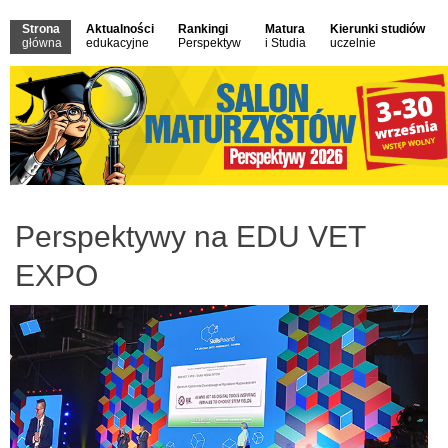
Strona
Aktualności
Rankingi
Matura
Kierunki studiów
główna
edukacyjne
Perspektyw
i Studia
uczelnie
Perspektywy na EDU VET
EXPO