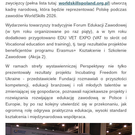
zwycięzcy (pełna lista tutaj:
worldskillspoland.org.pl
) utworzą
kadrę narodową, która będzie reprezentować Polskę podczas
zawodów WorldSkills 2026.
Wydarzeniu towarzyszy tradycyjnie Forum Edukacji Zawodowej
(w tym roku organizowane po raz piąty), a w tym roku
dodatkowo przygotowano EDU VET EXPO (VAT to skrót od
Vocational education and training), tj. targi rezultatów projektów
beneficjentów programu Erasmus+ Kształcenie i Szkolenie
Zawodowe (Akcja 2).
W ramach strefy wystawienniczej Perspektywy nie tylko
prezentowały rezultaty projektu Incubating Freedom for
Ukraine - przedstawiciele Fundacji rozmawiali o przyszłości
kompetencji, edukacji branżowej i roli młodych talentów w
zmieniającej się gospodarce, poznawali najciekawsze projekty i
rozwiązania rozwijające edukację zawodową w Polsce i
Europie, by po raz kolejny utwierdzić się w przekonaniu, jak
ogromną rolę odgrywa praktyczna edukacja, wysoki standard
kształcenia i międzynarodowa współpraca.