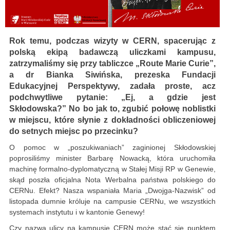
Rok temu, podczas wizyty w CERN, spacerując z
polską ekipą badawczą uliczkami kampusu,
zatrzymaliśmy się przy tabliczce „Route Marie Curie”,
a dr Bianka Siwińska, prezeska Fundacji
Edukacyjnej Perspektywy, zadała proste, acz
podchwytliwe pytanie: „Ej, a gdzie jest
Skłodowska?” No bo jak to, zgubić połowę noblistki
w miejscu, które słynie z dokładności obliczeniowej
do setnych miejsc po przecinku?
O pomoc w „poszukiwaniach” zaginionej Skłodowskiej
poprosiliśmy minister Barbarę Nowacką, która uruchomiła
machinę formalno-dyplomatyczną w Stałej Misji RP w Genewie,
skąd poszła oficjalna Nota Werbalna państwa polskiego do
CERNu. Efekt? Nasza wspaniała Maria „Dwojga-Nazwisk” od
listopada dumnie króluje na campusie CERNu, we wszystkich
systemach instytutu i w kantonie Genewy!
Czy nazwa ulicy na kampusie CERN może stać się punktem