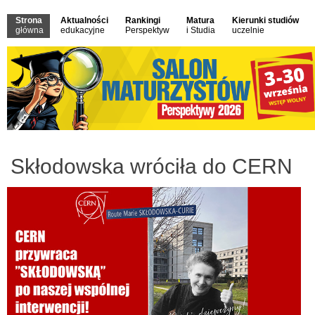
Strona
Aktualności
Rankingi
Matura
Kierunki studiów
główna
edukacyjne
Perspektyw
i Studia
uczelnie
Skłodowska wróciła do CERN