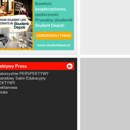
ektywy Press
Maturzystów PERSPEKTYWY
arodowy Salon Edukacyjny
EKTYWY
Reklamowa
rata