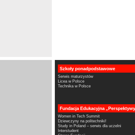
Szkoły ponadpodstawowe
Serwis maturzystów
Licea w Polsce
Technika w Polsce
Fundacja Edukacyjna „Perspektyw
Women in Tech Summit
Dziewczyny na politechniki!
Study in Poland – serwis dla uczelni
Interstudent