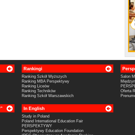
Rankingi
Persp
Ranking Szkół Wyższych
Salon 
Ranking MBA Perspektywy
Międzyn
Ranking Liceów
PERSP
Ranking Techników
Oferta 
Ranking Szkół Warszawskich
Prenume
y”
In English
Study in Poland
Poland International Education Fair
PERSPEKTYWY
Perspektywy Education Foundation