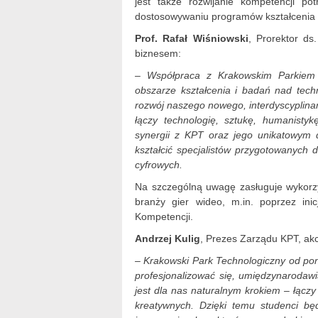
jest także rozwijanie kompetencji 
dostosowywaniu programów kształcenia 
Prof. Rafał Wiśniowski
, Prorektor ds
biznesem:
– Współpraca z Krakowskim Parkiem
obszarze kształcenia i badań nad tech
rozwój naszego nowego, interdyscyplinar
łączy technologię, sztukę, humanisty
synergii z KPT oraz jego unikatowym 
kształcić specjalistów przygotowanych 
cyfrowych.
Na szczególną uwagę zasługuje wykorzy
branży gier wideo, m.in. poprzez ini
Kompetencji.
Andrzej Kulig
, Prezes Zarządu KPT, akc
– Krakowski Park Technologiczny od pon
profesjonalizować się, umiędzynarodaw
jest dla nas naturalnym krokiem – łącz
kreatywnych. Dzięki temu studenci b