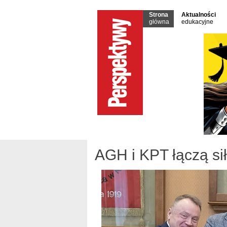
Strona
Aktualności
główna
edukacyjne
AGH i KPT łączą sił