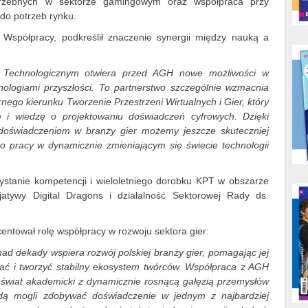
potrzebnych w sektorze gamingowym oraz współpraca przy
do potrzeb rynku.
. Współpracy, podkreślił znaczenie synergii między nauką a
 Technologicznym otwiera przed AGH nowe możliwości w
nologiami przyszłości. To partnerstwo szczególnie wzmacnia
nego kierunku Tworzenie Przestrzeni Wirtualnych i Gier, który
kę i wiedzę o projektowaniu doświadczeń cyfrowych. Dzięki
doświadczeniom w branży gier możemy jeszcze skuteczniej
do pracy w dynamicznie zmieniającym się świecie technologii
stanie kompetencji i wieloletniego dorobku KPT w obszarze
cjatywy Digital Dragons i działalność Sektorowej Rady ds.
entował rolę współpracy w rozwoju sektora gier:
ad dekady wspiera rozwój polskiej branży gier, pomagając jej
iać i tworzyć stabilny ekosystem twórców. Współpraca z AGH
y świat akademicki z dynamicznie rosnącą gałęzią przemysłów
ędą mogli zdobywać doświadczenie w jednym z najbardziej