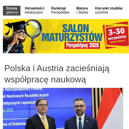
Strona
Aktualności
Rankingi
Matura
Kierunki studiów
główna
edukacyjne
Perspektyw
i Studia
uczelnie
Polska i Austria zacieśniają
współpracę naukową