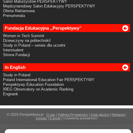
Salon Maturzystów PERSPEKTYWY
Międzynarodowy Salon Edukacyjny PERSPEKTYWY
Oferta Reklamowa
Prenumerata
Fundacja Edukacyjna „Perspektywy”
Women in Tech Summit
Dziewczyny na politechniki!
Study in Poland – serwis dla uczelni
Interstudent
Strona Fundacji
In English
Study in Poland
Poland International Education Fair PERSPEKTYWY
Perspektywy Education Foundation
IREG Observatory on Academic Ranking
Engirank
© 2026 Perspektywy.pl
|
|
|
|
O nas
Polityka Prywatności
Znak jakości
Reklama
|
|
Kontakt
E-booki
Ustawienia prywatności