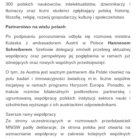
300 polskich naukowców, intelektualistów, dziennikarzy i
tłumaczy oraz liczni studenci zgłębiający polską historię,
filozofię, religię, rozwój gospodarczy, kulturę i społeczeństwo.
Partnerstwo na wielu polach
Po podpisaniu porozumienia odbyła się rozmowa ministra
Kulaska z ambasadorem Austrii w Polsce
Hannesem
Schreiberem
. Szefowie delegacji omówili przebieg aktualnej
współpracy oraz perspektywy jej pogłębienia w ramach już
istniejących oraz nowych wspólnych przedsięwzięć.
O tym, że Austria jest ważnym partnerem dla Polski również na
polu badań i innowacyjności świadczą m.in. liczne wspólne
inicjatywy w ramach programu Horyzont Europa. Ponadto, w
trakcie rozmów bilateralnych podkreślono partnerską i
ugruntowaną współpracę polskich instytucji sektora nauki i
szkolnictwa wyższego z ich austriackimi odpowiednikami.
Szersze ramy współpracy
Ze strony uczestniczących w rozmowach przedstawicieli
MNiSW padły deklaracje, że strona polska jest otwarta na
wzmacnianie współpracy w zakresie kolejnych wspólnych