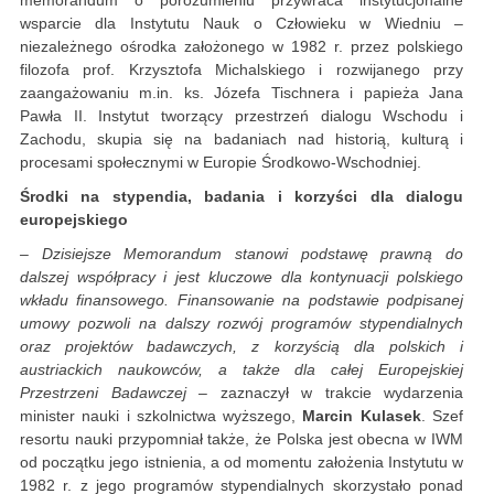
memorandum o porozumieniu przywraca instytucjonalne
wsparcie dla Instytutu Nauk o Człowieku w Wiedniu –
niezależnego ośrodka założonego w 1982 r. przez polskiego
filozofa prof. Krzysztofa Michalskiego i rozwijanego przy
zaangażowaniu m.in. ks. Józefa Tischnera i papieża Jana
Pawła II. Instytut tworzący przestrzeń dialogu Wschodu i
Zachodu, skupia się na badaniach nad historią, kulturą i
procesami społecznymi w Europie Środkowo-Wschodniej.
Środki na stypendia, badania i korzyści dla dialogu
europejskiego
– Dzisiejsze Memorandum stanowi podstawę prawną do
dalszej współpracy i jest kluczowe dla kontynuacji polskiego
wkładu finansowego. Finansowanie na podstawie podpisanej
umowy pozwoli na dalszy rozwój programów stypendialnych
oraz projektów badawczych, z korzyścią dla polskich i
austriackich naukowców, a także dla całej Europejskiej
Przestrzeni Badawczej
– zaznaczył w trakcie wydarzenia
minister nauki i szkolnictwa wyższego,
Marcin Kulasek
. Szef
resortu nauki przypomniał także, że Polska jest obecna w IWM
od początku jego istnienia, a od momentu założenia Instytutu w
1982 r. z jego programów stypendialnych skorzystało ponad