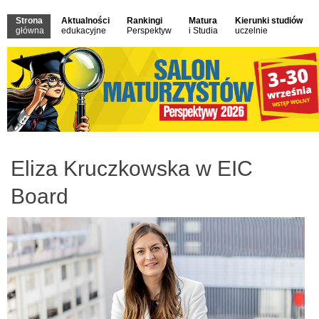
Strona
Aktualności
Rankingi
Matura
Kierunki studiów
główna
edukacyjne
Perspektyw
i Studia
uczelnie
Eliza Kruczkowska w EIC
Board