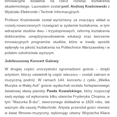
innowacyjne działania na rzecz rozwoju kształcenia
akademickiego. Laureatem został
prof. Andrzej Kraśniewski
z
Wydziału Elektroniki i Technik Informacyjnych.
Profesor Kraśniewski został wyróżniony za znaczący wkład w
rozwój nowoczesnych rozwiązań w systemie kształcenia, w tym
wdrażanie studiów dwu- i trzystopniowych, reformę kształcenia
doktorantów, umiędzynarodowienie edukacji oraz tworzenie
innowacyjnych programów studiów, które w trwały sposób
wpłynęły na jakość kształcenia na Politechnice Warszawskiej i w
polskim szkolnictwie wyższym.
Jubileuszowy Koncert Galowy
W drugiej części uroczystości zgromadzeni goście – dzięki
artystom, którzy uświetnili tę część wieczoru – zostali zabrani w
muzyczną podróż. W ramach 144. koncertu z cyklu „Wielka
Muzyka w Małej Auli” goście wysłuchali recitalu fortepianowego
światowej sławy pianisty
Pawła Kowalskiego
, który rozpoczął
swój występ od wykonania kilku utworów Fryderyka Chopina, w
tym "Mazurka B-dur", stworzonego dokładnie w 1826 roku, tak
ważnym dla naszej Politechniki. Artysta przeniósł gości również
w świat filmowo-muzyczny, wykonując utwory Wojciecha Kilara