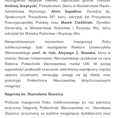
Wystąpienia wygłosili również zaproszeni goście: minister
Andrzej Szeptycki
, Podsekretarz Stanu w Ministerstwie Nauki i
Szkolnictwa Wyższego,
Alvin Gajadhur
, Doradca ds.
Społecznych Prezydenta RP, który odczytał list Prezydenta
Rzeczypospolitej Polskiej oraz
Marek Cieśliński
, Dyrektor
Generalny w Ministerstwie Rolnictwa i Rozwoju Wsi, który
odczytał list Ministra Rolnictwa i Rozwoju Wsi.
Niespodziewanym momentem Inauguracji Roku
Jubileuszowego było wystąpienie Rektora Uniwersytetu
Warszawskiego
prof. dr. hab. Alojzego Z. Nowaka
, który w
imieniu Senatu Uniwersytetu Warszawskiego przekazał na ręce
Rektora Politechniki Warszawskiej medal UW. W swojej
wypowiedzi podkreślił znaczenie wieloletniej współpracy między
obiema uczelniami, zwracając uwagę na jej efekty oraz
gratulując Politechnice Warszawskiej dotychczasowych
osiągnięć.
Nagroda im. Stanisława Staszica
Podczas Inauguracji Roku Jubileuszowego po raz pierwszy
wręczono Nagrodę Politechniki Warszawskiej im. Stanisława
Staszica, przyznaną za wybitne osiągnięcia dydaktyczne oraz