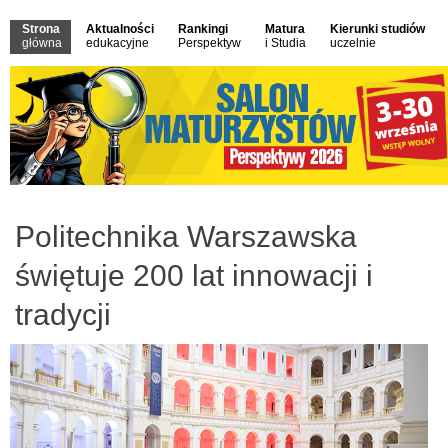
Strona
Aktualności
Rankingi
Matura
Kierunki studiów
główna
edukacyjne
Perspektyw
i Studia
uczelnie
Politechnika Warszawska
świętuje 200 lat innowacji i
tradycji