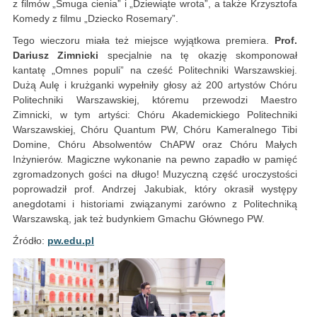
z filmów „Smuga cienia” i „Dziewiąte wrota”, a także Krzysztofa
Komedy z filmu „Dziecko Rosemary”.
Tego wieczoru miała też miejsce wyjątkowa premiera.
Prof.
Dariusz Zimnicki
specjalnie na tę okazję skomponował
kantatę „Omnes populi” na cześć Politechniki Warszawskiej.
Dużą Aulę i krużganki wypełniły głosy aż 200 artystów Chóru
Politechniki Warszawskiej, któremu przewodzi Maestro
Zimnicki, w tym artyści: Chóru Akademickiego Politechniki
Warszawskiej, Chóru Quantum PW, Chóru Kameralnego Tibi
Domine, Chóru Absolwentów ChAPW oraz Chóru Małych
Inżynierów. Magiczne wykonanie na pewno zapadło w pamięć
zgromadzonych gości na długo! Muzyczną część uroczystości
poprowadził prof. Andrzej Jakubiak, który okrasił występy
anegdotami i historiami związanymi zarówno z Politechniką
Warszawską, jak też budynkiem Gmachu Głównego PW.
Źródło:
pw.edu.pl