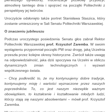
pierwszego dyrektora). Inscenizacje pozwoliły przybliżyć
atmosferę tamtego dnia i spojrzeć na początki Politechniki z
perspektywy jej twórców.
Uroczyście odsłonięto także portret Stanisława Staszica, który
zostanie umieszczony w Sali Senatu Politechniki Warszawskiej.
O znaczeniu jubileuszu
Podczas uroczystego posiedzenia Senatu głos zabrał Rektor
Politechniki Warszawskiej
prof. Krzysztof Zaremba
. W swoim
wystąpieniu przypomniał początki PW oraz drogę, jaką Uczelnia
przeszła przez kolejne okresy historyczne. Zwrócił także uwagę
na odpowiedzialność, jaka dziś spoczywa na Uczelni w obliczu
dynamicznych zmian technologicznych i wyzwań
współczesnego świata.
– Chcę podkreślić to, że my kontynuujemy dobre tradycje,
kontynuujemy misję i wartości wyznaczone przez naszych
poprzedników. To, co jest naszym niezwykle ważnym
obowiązkiem, to kształcenie i kształtowanie młodych ludzi,
którzy stają się naszymi absolwentami
– mówił prof. Krzysztof
Zaremba.