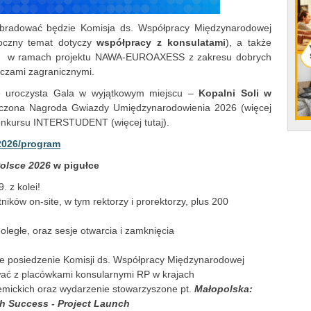
 obradować będzie Komisja ds. Współpracy Międzynarodowej
oczny temat dotyczy
współpracy z konsulatami
), a także
niu w ramach projektu NAWA-EUROAXESS z zakresu dobrych
aczami zagranicznymi.
e uroczysta Gala w wyjątkowym miejscu –
Kopalni Soli w
ręczona Nagroda Gwiazdy Umiędzynarodowienia 2026 (więcej
konkursu INTERSTUDENT (więcej tutaj).
2026/program
Polsce 2026
w pigułce
. z kolei!
ków on-site, w tym rektorzy i prorektorzy, plus 200
oległe, oraz sesje otwarcia i zamknięcia
e posiedzenie Komisji ds. Współpracy Międzynarodowej
ać z placówkami konsularnymi RP w krajach
demickich oraz wydarzenie stowarzyszone pt.
Małopolska:
ch Success - Project Launch