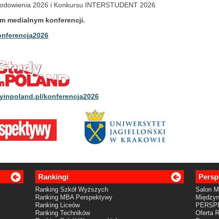
rodowienia 2026 i Konkursu INTERSTUDENT 2026
em medialnym konferencji.
onferencja2026
inpoland.pl/konferencja2026
Rankingi
Persp
Ranking Szkół Wyższych
Salon 
Ranking MBA Perspektywy
Międzyn
Ranking Liceów
PERSP
Ranking Techników
Oferta 