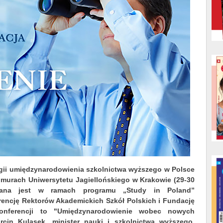
egii umiędzynarodowienia szkolnictwa wyższego w Polsce
murach Uniwersytetu Jagiellońskiego w Krakowie (29-30
zowana jest w ramach programu „Study in Poland”
encję Rektorów Akademickich Szkół Polskich i Fundację
onferencji to "Umiędzynarodowienie wobec nowych
cin Kulasek, minister nauki i szkolnictwa wyższego.