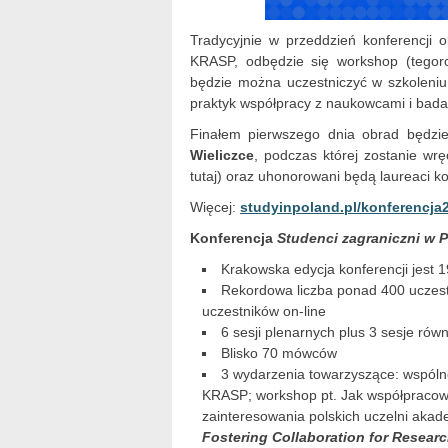
Tradycyjnie w przeddzień konferencji
KRASP, odbędzie się workshop (tegor
będzie można uczestniczyć w szkole
praktyk współpracy z naukowcami i bad
Finałem pierwszego dnia obrad będzi
Wieliczce
, podczas której zostanie w
tutaj) oraz uhonorowani będą laureaci 
Więcej:
studyinpoland.pl/konferencja
Konferencja
Studenci zagraniczni w 
Krakowska edycja konferencji jest 19
Rekordowa liczba ponad 400 uczestni
uczestników on-line
6 sesji plenarnych plus 3 sesje równ
Blisko 70 mówców
3 wydarzenia towarzyszące: wspóln
KRASP; workshop pt. Jak współpracow
zainteresowania polskich uczelni aka
Fostering Collaboration for Resear