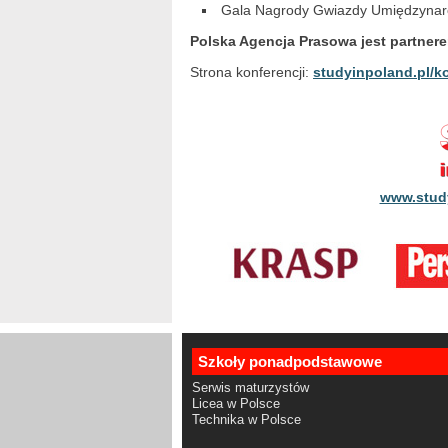
Gala Nagrody Gwiazdy Umiędzyna
Polska Agencja Prasowa jest partner
Strona konferencji:
studyinpoland.pl/k
www.study
Szkoły ponadpodstawowe
Serwis maturzystów
Licea w Polsce
Technika w Polsce