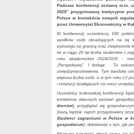
Podczas konferencji zostaną m.in. 
2025” przygotowany tradycyjnie prz
Polsce w kontekście nowych regulac
przez Uniwersytet Ekonomiczny w Ka
W konferencji uczestniczy 100 polskic
wysiłków osób obradujących na tej ko
wyższego za granicą oraz zwiększenie l
że w ciągu 20 lat liczba studentów z za
roku akademickim 2024/2025 -
mó
„Perspektywy”. I dodaje: -
To sukces
umiędzynarodowienia. Tym bardziej cie
większa liczba osób, a w tym roku UJ p
i instytucji działających na rzecz umiędz
Uczestnicy krakowskiej konferencji bę
kontekście obecnych wyzwań geopolit
dronów
)
; przyglądać się gospodarczy
(bazą będzie raport przygotowany prz
Studenci zagraniczni w Polsce w ko
gospodarcze
); debatować o tym, jak p
Ważnymi tematami obrad staną się ta