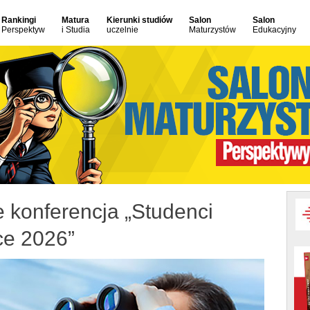
Rankingi
Matura
Kierunki studiów
Salon
Salon
Perspektyw
i Studia
uczelnie
Maturzystów
Edukacyjny
e konferencja „Studenci
ce 2026”