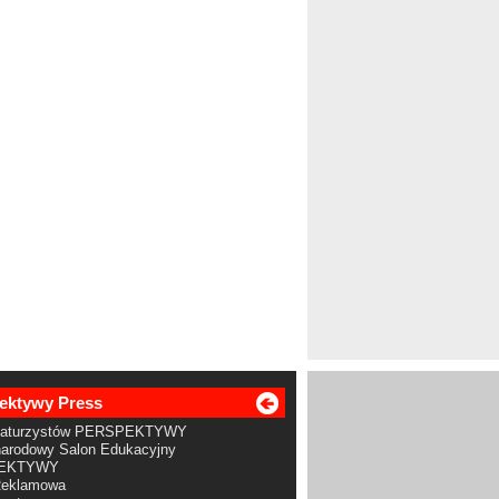
ektywy Press
Maturzystów PERSPEKTYWY
arodowy Salon Edukacyjny
EKTYWY
Reklamowa