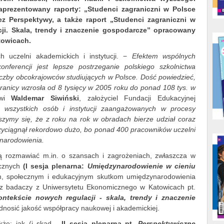
zaprezentowany raporty: „Studenci zagraniczni w Polsce
ez Perspektywy, a także raport „Studenci zagraniczni w
ji. Skala, trendy i znaczenie gospodarcze” opracowany
towicach.
h uczelni akademickich i instytucji. −
Efektem wspólnych
nferencji jest lepsze postrzeganie polskiego szkolnictwa
iczby obcokrajowców studiujących w Polsce. Dość powiedzieć,
granicy wzrosła od 8 tysięcy w 2005 roku do ponad 108 tys. w
wi
Waldemar Siwiński
, założyciel Fundacji Edukacyjnej
 wszystkich osób i instytucji zaangażowanych w procesy
szymy się, że z roku na rok w obradach bierze udział coraz
rzyciągnął rekordowo dużo, bo ponad 400 pracowników uczelni
ynarodowienia.
dą rozmawiać m.in. o szansach i zagrożeniach, zwłaszcza w
ycznych
(I sesja plenarna:
Umiędzynarodowienie w cieniu
m, społecznym i edukacyjnym skutkom umiędzynarodowienia
ez badaczy z Uniwersytetu Ekonomicznego w Katowicach pt.
ntekście nowych regulacji - skala, trendy i znaczenie
odnosić jakość współpracy naukowej i akademickiej.
kże: jak (i skąd -
II sesja plenarna pt.
Perspektywiczne