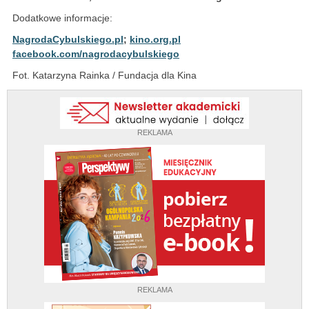
Dodatkowe informacje:
NagrodaCybulskiego.pl
;
kino.org.pl
facebook.com/nagrodacybulskiego
Fot. Katarzyna Rainka / Fundacja dla Kina
REKLAMA
REKLAMA