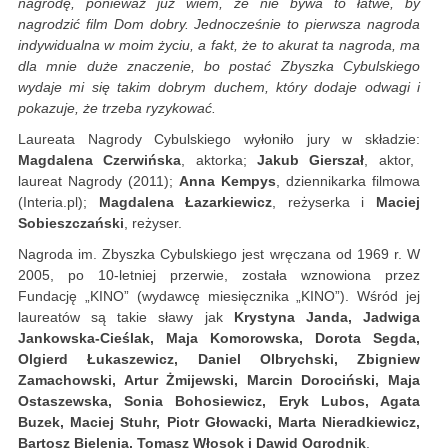
nagrodę, ponieważ już wiem, że nie bywa to łatwe, by
nagrodzić film Dom dobry. Jednocześnie to pierwsza nagroda
indywidualna w moim życiu, a fakt, że to akurat ta nagroda, ma
dla mnie duże znaczenie, bo postać Zbyszka Cybulskiego
wydaje mi się takim dobrym duchem, który dodaje odwagi i
pokazuje, że trzeba ryzykować.
Laureata Nagrody Cybulskiego wyłoniło jury w składzie:
Magdalena Czerwińska
, aktorka;
Jakub Gierszał
, aktor,
laureat Nagrody (2011);
Anna Kempys
, dziennikarka filmowa
(Interia.pl);
Magdalena Łazarkiewicz
, reżyserka i
Maciej
Sobieszczański
, reżyser.
Nagroda im. Zbyszka Cybulskiego jest wręczana od 1969 r. W
2005, po 10-letniej przerwie, została wznowiona przez
Fundację „KINO” (wydawcę miesięcznika „KINO”). Wśród jej
laureatów są takie sławy jak
Krystyna Janda, Jadwiga
Jankowska-Cieślak, Maja Komorowska, Dorota Segda,
Olgierd Łukaszewicz, Daniel Olbrychski, Zbigniew
Zamachowski, Artur Żmijewski, Marcin Dorociński, Maja
Ostaszewska, Sonia Bohosiewicz, Eryk Lubos, Agata
Buzek, Maciej Stuhr, Piotr Głowacki, Marta Nieradkiewicz,
Bartosz Bielenia, Tomasz Włosok i Dawid Ogrodnik
.