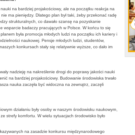
auki na bardziej projakościowy, ale na początku reakcja na
 nie ma pieniędzy. Dlatego plan był taki, żeby przekonać radę
iędzy strukturalnych, co dawało szansę na pozyskanie
ze wsparcie badaczy pracujących w Polsce. W końcu to się
 planem była promocja młodych ludzi na początku ich kariery i
zielności naukowej. Pensje młodych ludzi, studentów,
aszych konkursach stały się relatywnie wyższe, co dało im
wały nadzieję na nakreślenie drogi do poprawy jakości nauki
ienić na bardziej projakościowy. Budowanie środowiska trwało
 nasza nauka zaczęła być widoczna na zewnątrz, zaczęli
ściowym działaniu były osoby w naszym środowisku naukowym,
ć ze strefy komfortu. W wielu sytuacjach środowisko było
zekazywanych na zasadzie konkursu międzynarodowego