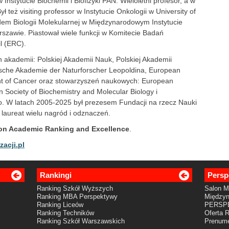
w Instytucie Biochemii i Biofizyki PAN. Wieloletni profesor, a w
ł też visiting professor w Instytucie Onkologii w University of
dem Biologii Molekularnej w Międzynarodowym Instytucie
rszawie. Piastował wiele funkcji w Komitecie Badań
l (ERC).
h akademii: Polskiej Akademii Nauk, Polskiej Akademii
sche Akademie der Naturforscher Leopoldina, European
nt of Cancer oraz stowarzyszeń naukowych: European
 Society of Biochemistry and Molecular Biology i
 W latach 2005-2025 był prezesem Fundacji na rzecz Nauki
i laureat wielu nagród i odznaczeń.
on Academic Ranking and Excellence
.
zacji.pl
Rankingi
Persp
Ranking Szkół Wyższych
Salon 
Ranking MBA Perspektywy
Międzyn
Ranking Liceów
PERSP
Ranking Techników
Oferta 
Ranking Szkół Warszawskich
Prenume