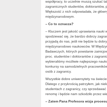
współpracy, to uczelnie muszą szukać ta
zagranicznych studentów, doktorantów, p
Większość z nich odpowiadała, że głów
międzynarodowym.
– Co to oznacza?
– Kluczem jest jakość uprawiania nauki 
spodziewać się, że bardzo dobrzy zagran
przyjadą do nas, jeśli nie będzie tu dob
międzynarodowo naukowców. W Między
Badawczych, których powstanie zainicjow
proc. studentów i doktorantów z zagrani
wybieraliśmy możliwie najlepszego nauko
konkursy na samodzielnych pracowników
osób z zagranicy.
Wszystkie dobre uniwersytety na świecie s
Dlatego z przykrością patrzyłem, jak ni
studentach z zagranicy, czy sprzedawać d
renomę i będzie nam szkodziło przez wiel
– Zatem Pana Profesora wizja proces