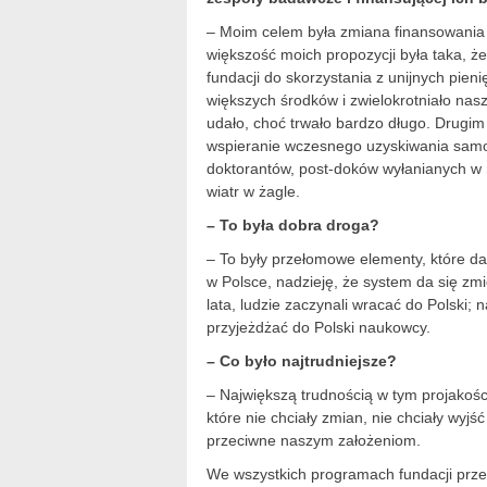
– Moim celem była zmiana finansowania n
większość moich propozycji była taka, że
fundacji do skorzystania z unijnych pien
większych środków i zwielokrotniało nas
udało, choć trwało bardzo długo. Drugim
wspieranie wczesnego uzyskiwania samod
doktorantów, post-doków wyłanianych w n
wiatr w żagle.
– To była dobra droga?
– To były przełomowe elementy, które da
w Polsce, nadzieję, że system da się zm
lata, ludzie zaczynali wracać do Polski;
przyjeżdżać do Polski naukowcy.
– Co było najtrudniejsze?
– Największą trudnością w tym projako
które nie chciały zmian, nie chciały wyjś
przeciwne naszym założeniom.
We wszystkich programach fundacji pr