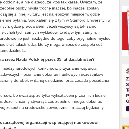
oddolnie, a nie dlatego, że ktoś tak karze. Uważam, że
ególne osoby myślą trochę inaczej, bo inaczej zostały
dzą się z innej kultury, jest najlepszym miejscem, gdzie
enne pytania. Spotkałem się z tym w Stanford University i w
onych, gdzie pracowałem. Jeżeli wszyscy są tak samo
e, słuchali tych samych wykładów, to idą w tym samym,
odowienie jest niezbędne do tego, żeby oryginalnie myśleć i
c brać takich ludzi, którzy mogą wnieść do zespołu coś
samodzielności.
a rzecz Nauki Polskiej przez 35 lat działalności?
ych międzynarodowych konkursów, przyznanie wsparcia
 badawczych i ocenianie dokonań naukowych uczestników
uznany dorobek w danej dziedzinie, oraz zasada posiadania
rsów, bo uważają, że tylko wykształceni przez nich ludzie
i. Jeżeli chcemy stworzyć coś zupełnie innego, dokonać
wój zespół na środowisko zewnętrzne – inaczej będziemy
pozarządowej organizacji wspierającej naukowców,
badania?