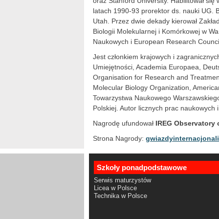
oraz Stanford University. Habilitował się 
latach 1990-93 prorektor ds. nauki UG. By
Utah. Przez dwie dekady kierował Zakła
Biologii Molekularnej i Komórkowej w Wa
Naukowych i European Research Counci
Jest członkiem krajowych i zagranicznyc
Umiejętności, Academia Europaea, Deut
Organisation for Research and Treatme
Molecular Biology Organization, American
Towarzystwa Naukowego Warszawskiego.
Polskiej. Autor licznych prac naukowych 
Nagrodę ufundował
IREG Observatory 
Strona Nagrody:
gwiazdyinternacjonali
Szkoły ponadpodstawowe
Serwis maturzystów
Licea w Polsce
Technika w Polsce