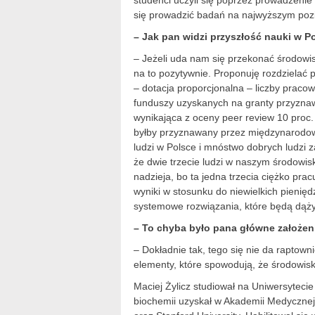
studenci uczyli się poprzez prowadzeni
się prowadzić badań na najwyższym poz
– Jak pan widzi przyszłość nauki w P
– Jeżeli uda nam się przekonać środowi
na to pozytywnie. Proponuję rozdzielać
– dotacja proporcjonalna – liczby praco
funduszy uzyskanych na granty przyznaw
wynikająca z oceny peer review 10 proc.
byłby przyznawany przez międzynarodow
ludzi w Polsce i mnóstwo dobrych ludzi 
że dwie trzecie ludzi w naszym środowis
nadzieja, bo ta jedna trzecia ciężko pracu
wyniki w stosunku do niewielkich pienięd
systemowe rozwiązania, które będą dążyć
– To chyba było pana główne założen
– Dokładnie tak, tego się nie da raptow
elementy, które spowodują, że środowis
Maciej Żylicz studiował na Uniwersytecie
biochemii uzyskał w Akademii Medycznej