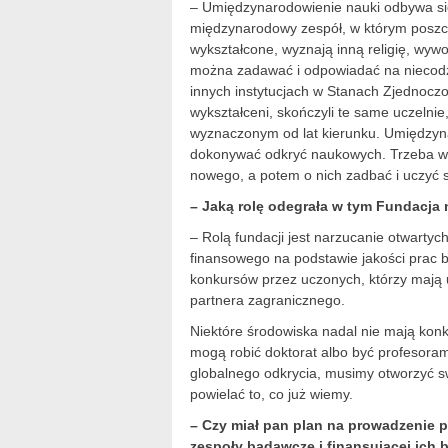
– Umiędzynarodowienie nauki odbywa się 
międzynarodowy zespół, w którym poszcz
wykształcone, wyznają inną religię, wywo
można zadawać i odpowiadać na niecodzi
innych instytucjach w Stanach Zjednocz
wykształceni, skończyli te same uczelni
wyznaczonym od lat kierunku. Umiędzynar
dokonywać odkryć naukowych. Trzeba wię
nowego, a potem o nich zadbać i uczyć 
– Jaką rolę odegrała w tym Fundacja n
– Rolą fundacji jest narzucanie otwart
finansowego na podstawie jakości prac
konkursów przez uczonych, którzy mają 
partnera zagranicznego.
Niektóre środowiska nadal nie mają konku
mogą robić doktorat albo być profesoram
globalnego odkrycia, musimy otworzyć s
powielać to, co już wiemy.
– Czy miał pan plan na prowadzenie 
zespoły badawcze i finansującej ich 