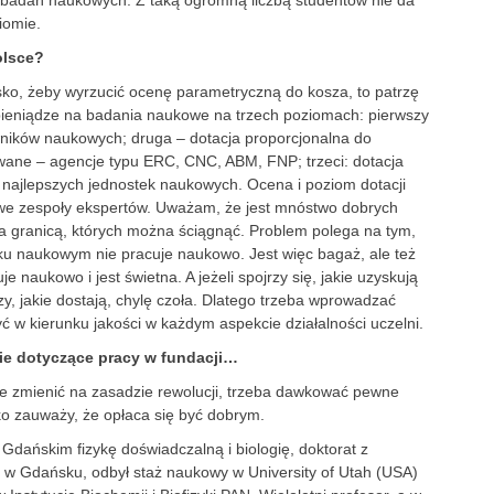
e badań naukowych. Z taką ogromną liczbą studentów nie da
iomie.
olsce?
sko, żeby wyrzucić ocenę parametryczną do kosza, to patrzę
 pieniądze na badania naukowe na trzech poziomach: pierwszy
wników naukowych; druga – dotacja proporcjonalna do
ane – agencje typu ERC, CNC, ABM, FNP; trzeci: dotacja
 najlepszych jednostek naukowych. Ocena i poziom dotacji
e zespoły ekspertów. Uważam, że jest mnóstwo dobrych
za granicą, których można ściągnąć. Problem polega na tym,
ku naukowym nie pracuje naukowo. Jest więc bagaż, ale też
je naukowo i jest świetna. A jeżeli spojrzy się, jakie uzyskują
zy, jakie dostają, chylę czoła. Dlatego trzeba wprowadzać
 w kierunku jakości w każdym aspekcie działalności uczelni.
ie dotyczące pracy w fundacji…
nie zmienić na zasadzie rewolucji, trzeba dawkować pewne
ko zauważy, że opłaca się być dobrym.
 Gdańskim fizykę doświadczalną i biologię, doktorat z
 w Gdańsku, odbył staż naukowy w University of Utah (USA)