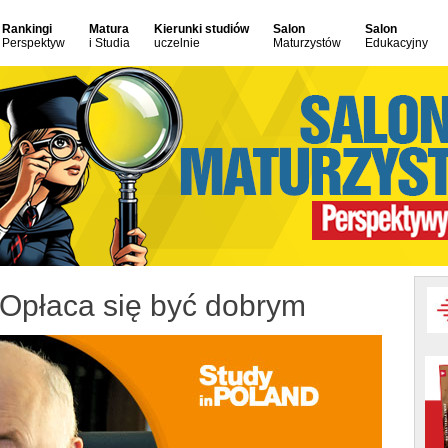
Rankingi
Matura
Kierunki studiów
Salon
Salon
Perspektyw
i Studia
uczelnie
Maturzystów
Edukacyjny
: Opłaca się być dobrym