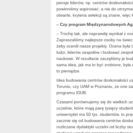
pensje liderów, np. centrów doskonałośc
powinniśmy aspirować, a nie do utrzyma
otwarte, kryteria selekcji są znane, wię
– Czy program Międzynarodowych Age
– Trochę tak, ale naprawdę wynikał z oce
Zapraszaliśmy najlepsze osoby na świec
żeby ocenili nasze projekty. Ocena była
ludzi, liderów zespołów i budować zespoł
naukowe. W rezultacie zaczęliśmy je bu
sama idea, jak ma to być zrobione, była
to pieniądze.
Idea budowania centrów doskonałości uz
Toruniu, czy UAM w Poznaniu, że one sa
programu IDUB.
Czasami porównujemy się do wielkich uczel
uczelnie, które mają parę tysięcy studen
uniwersytet ma 50 tys. studentów, to pra
zacznie się od budowania centrów dosko
rozliczane dydaktyki uczelni od liczby 