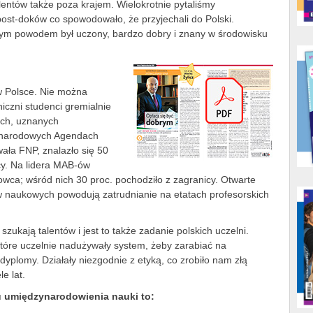
lentów także poza krajem. Wielokrotnie pytaliśmy
ost-doków co spowodowało, że przyjechali do Polski.
nym powodem był uczony, bardzo dobry i znany w środowisku
w Polsce. Nie można
iczni studenci gremialnie
rych, uznanych
narodowych Agendach
ała FNP, znalazło się 50
cy. Na lidera MAB-ów
wca; wśród nich 30 proc. pochodziło z zagranicy. Otwarte
 naukowych powodują zatrudnianie na etatach profesorskich
zukają talentów i jest to także zadanie polskich uczelni.
ektóre uczelnie nadużywały system, żeby zarabiać na
yplomy. Działały niezgodnie z etyką, co zrobiło nam złą
e lat.
u umiędzynarodowienia nauki to: