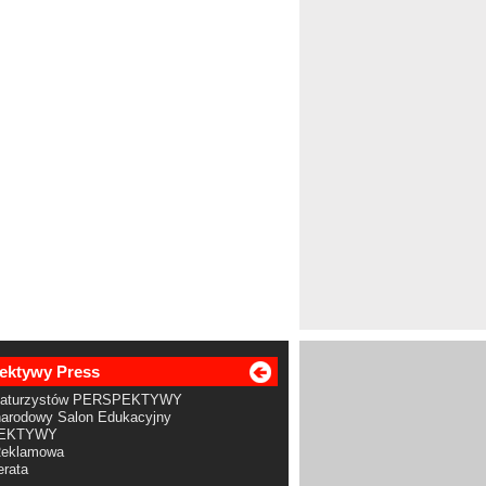
ektywy Press
Maturzystów PERSPEKTYWY
arodowy Salon Edukacyjny
EKTYWY
Reklamowa
rata