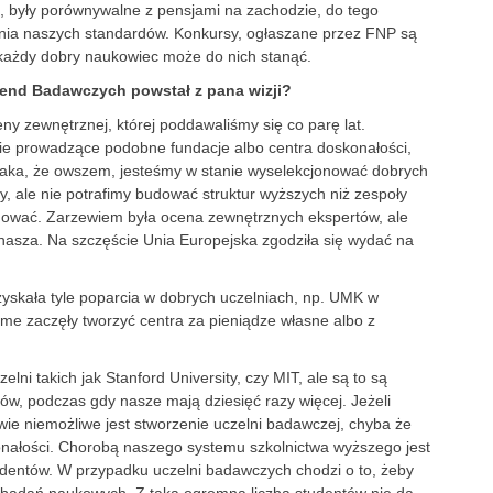
i, były porównywalne z pensjami na zachodzie, do tego
nia naszych standardów. Konkursy, ogłaszane przez FNP są
c każdy dobry naukowiec może do nich stanąć.
nd Badawczych powstał z pana wizji?
ny zewnętrznej, której poddawaliśmy się co parę lat.
ie prowadzące podobne fundacje albo centra doskonałości,
 taka, że owszem, jesteśmy w stanie wyselekcjonować dobrych
y, ale nie potrafimy budować struktur wyższych niż zespoły
dować. Zarzewiem była ocena zewnętrznych ekspertów, ale
 nasza. Na szczęście Unia Europejska zgodziła się wydać na
yskała tyle poparcia w dobrych uczelniach, np. UMK w
me zaczęły tworzyć centra za pieniądze własne albo z
ni takich jak Stanford University, czy MIT, ale są to są
tów, podczas gdy nasze mają dziesięć razy więcej. Jeżeli
wie niemożliwe jest stworzenie uczelni badawczej, chyba że
nałości. Chorobą naszego systemu szkolnictwa wyższego jest
studentów. W przypadku uczelni badawczych chodzi o to, żeby