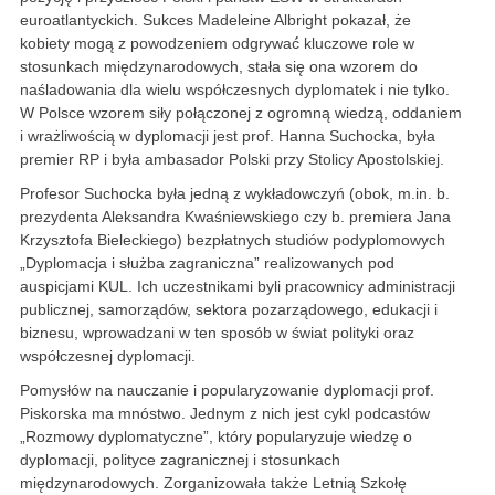
euroatlantyckich. Sukces Madeleine Albright pokazał, że
kobiety mogą z powodzeniem odgrywać́ kluczowe role w
stosunkach międzynarodowych, stała się ona wzorem do
naśladowania dla wielu współczesnych dyplomatek i nie tylko.
W Polsce wzorem siły połączonej z ogromną wiedzą, oddaniem
i wrażliwością w dyplomacji jest prof. Hanna Suchocka, była
premier RP i była ambasador Polski przy Stolicy Apostolskiej.
Profesor Suchocka była jedną z wykładowczyń (obok, m.in. b.
prezydenta Aleksandra Kwaśniewskiego czy b. premiera Jana
Krzysztofa Bieleckiego) bezpłatnych studiów podyplomowych
„Dyplomacja i służba zagraniczna” realizowanych pod
auspicjami KUL. Ich uczestnikami byli pracownicy administracji
publicznej, samorządów, sektora pozarządowego, edukacji i
biznesu, wprowadzani w ten sposób w świat polityki oraz
współczesnej dyplomacji.
Pomysłów na nauczanie i popularyzowanie dyplomacji prof.
Piskorska ma mnóstwo. Jednym z nich jest cykl podcastów
„Rozmowy dyplomatyczne”, który popularyzuje wiedzę o
dyplomacji, polityce zagranicznej i stosunkach
międzynarodowych. Zorganizowała także Letnią Szkołę