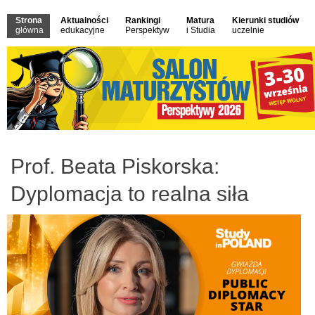
Strona
Aktualności
Rankingi
Matura
Kierunki studiów
główna
edukacyjne
Perspektyw
i Studia
uczelnie
Prof. Beata Piskorska:
Dyplomacja to realna siła