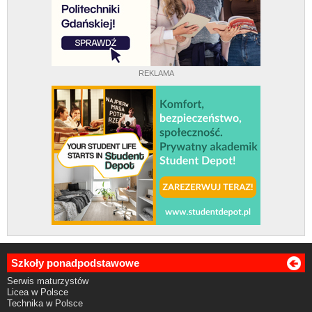
REKLAMA
Szkoły ponadpodstawowe
Serwis maturzystów
Licea w Polsce
Technika w Polsce