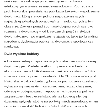
unikalnym w skali kraju przedsięwzięciem naukowo-
edukacyjnym o wymiarze międzynarodowym. Pod redakcją
prof. Piskorskiej powstała też publikacja Leksykon współczesnej
dyplomacji, którą stanowi jedno z najobszerniejszych i
najbardziej aktualnych opracowań terminologicznych w tym
obszarze. Zawiera ponad 200 haseł obejmujących szeroko
rozumianą dyplomację – od klasycznych pojęć i instytucji
dyplomatycznych po współczesne zjawiska, takie jak branding
narodowy, dyplomacja publiczna, dyplomacja sportowa czy
naukowa.
Dwie wybitne kobiety
– Dla mnie jedną z najważniejszych postaci we współczesnej
dyplomacji jest Madeleine Albright, pierwsza kobieta na
eksponowanym w USA stanowisku sekretarza stanu, w 1997
roku mianowana przez prezydenta Billa Clintona – mówi prof.
Piskorska. – Jako kobieta dyplomatka pochodzenia czeskiego
wykazała się niezwykłymi osiągnięciami, łącząc charyzmę,
odwagę w podejmowaniu niepopularnych decyzji w polityce
zagranicznej i bezpieczeństwa, ale też kobiecą siłę. Jej
działania wpłynęły istotnie na politykę̨ międzynarodową̨, w tym
pozycję i przyszłość Polski i państw ESW w strukturach