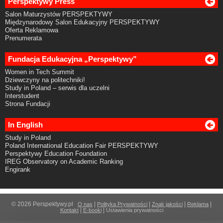
Perspektywy Press
Salon Maturzystów PERSPEKTYWY
Międzynarodowy Salon Edukacyjny PERSPEKTYWY
Oferta Reklamowa
Prenumerata
Fundacja Edukacyjna „Perspektywy”
Women in Tech Summit
Dziewczyny na politechniki!
Study in Poland – serwis dla uczelni
Interstudent
Strona Fundacji
In English
Study in Poland
Poland International Education Fair PERSPEKTYWY
Perspektywy Education Foundation
IREG Observatory on Academic Ranking
Engirank
© 2026 Perspektywy.pl
|
|
|
|
O nas
Polityka Prywatności
Znak jakości
Reklama
|
|
Kontakt
E-booki
Ustawienia prywatności