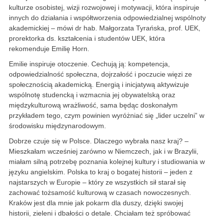
kulturze osobistej, wizji rozwojowej i motywacji, która inspiruje
innych do działania i współtworzenia odpowiedzialnej wspólnoty
akademickiej – mówi dr hab. Małgorzata Tyrańska, prof. UEK,
prorektorka ds. kształcenia i studentów UEK, która
rekomenduje Emilię Horn.
Emilie inspiruje otoczenie. Cechują ją: kompetencja,
odpowiedzialność społeczna, dojrzałość i poczucie więzi ze
społecznością akademicką. Energią i inicjatywą aktywizuje
wspólnotę studencką i wzmacnia jej obywatelską oraz
międzykulturową wrażliwość, sama będąc doskonałym
przykładem tego, czym powinien wyróżniać się „lider uczelni” w
środowisku międzynarodowym.
Dobrze czuje się w Polsce. Dlaczego wybrała nasz kraj? –
Mieszkałam wcześniej zarówno w Niemczech, jak i w Brazylii,
miałam silną potrzebę poznania kolejnej kultury i studiowania w
języku angielskim. Polska to kraj o bogatej historii – jeden z
najstarszych w Europie – który ze wszystkich sił starał się
zachować tożsamość kulturową w czasach nowoczesnych.
Kraków jest dla mnie jak pokarm dla duszy, dzięki swojej
historii, zieleni i dbałości o detale. Chciałam też spróbować