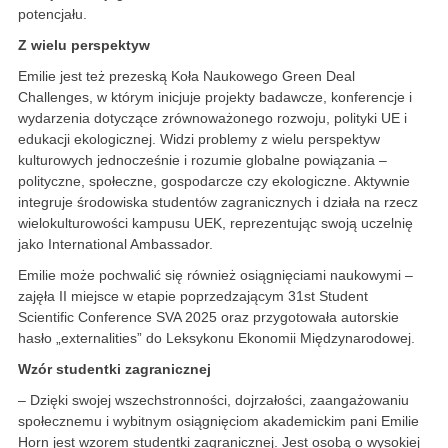
potencjału.
Z wielu perspektyw
Emilie jest też prezeską Koła Naukowego Green Deal
Challenges, w którym inicjuje projekty badawcze, konferencje i
wydarzenia dotyczące zrównoważonego rozwoju, polityki UE i
edukacji ekologicznej. Widzi problemy z wielu perspektyw
kulturowych jednocześnie i rozumie globalne powiązania –
polityczne, społeczne, gospodarcze czy ekologiczne. Aktywnie
integruje środowiska studentów zagranicznych i działa na rzecz
wielokulturowości kampusu UEK, reprezentując swoją uczelnię
jako International Ambassador.
Emilie może pochwalić się również osiągnięciami naukowymi –
zajęła II miejsce w etapie poprzedzającym 31st Student
Scientific Conference SVA 2025 oraz przygotowała autorskie
hasło „externalities” do Leksykonu Ekonomii Międzynarodowej.
Wzór studentki zagranicznej
– Dzięki swojej wszechstronności, dojrzałości, zaangażowaniu
społecznemu i wybitnym osiągnięciom akademickim pani Emilie
Horn jest wzorem studentki zagranicznej. Jest osobą o wysokiej