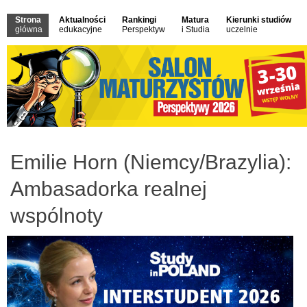
Strona
Aktualności
Rankingi
Matura
Kierunki studiów
główna
edukacyjne
Perspektyw
i Studia
uczelnie
Emilie Horn (Niemcy/Brazylia):
Ambasadorka realnej
wspólnoty