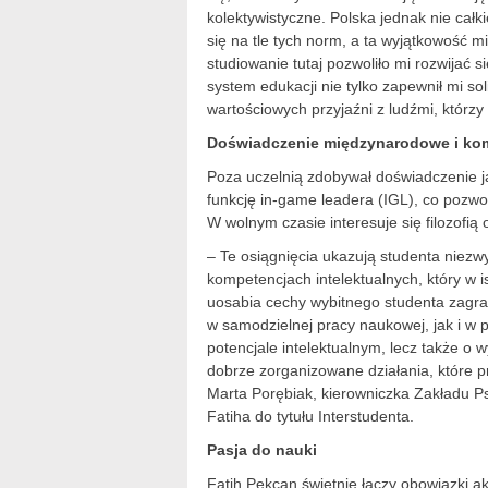
kolektywistyczne. Polska jednak nie całki
się na tle tych norm, a ta wyjątkowość m
studiowanie tutaj pozwoliło mi rozwijać 
system edukacji nie tylko zapewnił mi so
wartościowych przyjaźni z ludźmi, którzy
Doświadczenie międzynarodowe i ko
Poza uczelnią zdobywał doświadczenie j
funkcję in-game leadera (IGL), co pozwol
W wolnym czasie interesuje się filozofią o
– Te osiągnięcia ukazują studenta nie
kompetencjach intelektualnych, który w 
uosabia cechy wybitnego studenta zagra
w samodzielnej pracy naukowej, jak i w 
potencjale intelektualnym, lecz także o
dobrze zorganizowane działania, które p
Marta Porębiak, kierowniczka Zakładu P
Fatiha do tytułu Interstudenta.
Pasja do nauki
Fatih Pekcan świetnie łączy obowiązki 