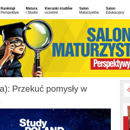
Rankingi
Matura
Kierunki studiów
Salon
Salon
Perspektyw
i Studia
uczelnie
Maturzystów
Edukacyjny
ja): Przekuć pomysły w
a