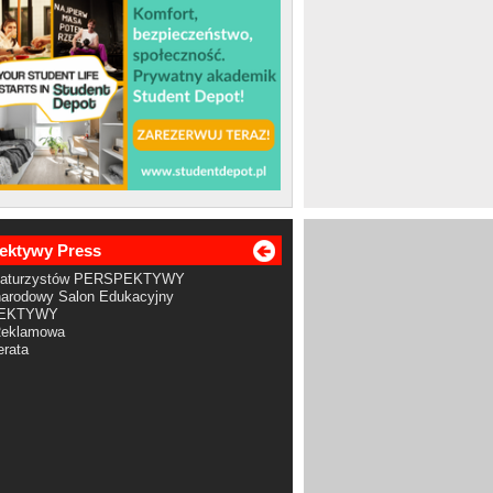
ektywy Press
Maturzystów PERSPEKTYWY
arodowy Salon Edukacyjny
EKTYWY
Reklamowa
rata