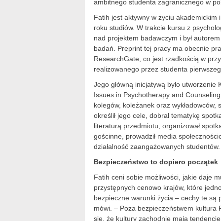
ambitnego studenta zagranicznego w po
Fatih jest aktywny w życiu akademickim 
roku studiów. W trakcie kursu z psycholo
nad projektem badawczym i był autorem c
badań. Preprint tej pracy ma obecnie pr
ResearchGate, co jest rzadkością w prz
realizowanego przez studenta pierwszeg
Jego główną inicjatywą było utworzenie
Issues in Psychotherapy and Counseling
kolegów, koleżanek oraz wykładowców, sa
określił jego cele, dobrał tematykę spot
literaturą przedmiotu, organizował spotk
gościnne, prowadził media społeczności
działalność zaangażowanych studentów.
Bezpieczeństwo to dopiero początek
Fatih ceni sobie możliwości, jakie daje m
przystępnych cenowo krajów, które jedno
bezpieczne warunki życia – cechy te są p
mówi. – Poza bezpieczeństwem kultura P
się, że kultury zachodnie mają tendencję