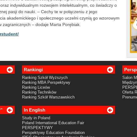
raz indywidualnym rozwojem intelektualnym, co świadczy o
cznej pasji do nauki. – Cechy te w połączeniu z jego
ia akademickiego i społecznego uczelni czynią go wzorowym
w zagranicznych – dodaje Marta Porębiak.
rstudent/
Rankingi
Persp
Ranking Szkół Wyższych
Salon 
Ranking MBA Perspektywy
Międzyn
Ranking Liceów
PERSP
Ranking Techników
Oferta 
Ranking Szkół Warszawskich
Prenume
y”
In English
Study in Poland
Poland International Education Fair
PERSPEKTYWY
Perspektywy Education Foundation