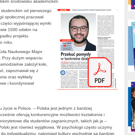
lskim środowisku akademickim.
i studenckim od pierwszego
gii społecznej pracował
zęści wyjaśniającej wyniki
awie 1500 odsłon na
ypadku projektu
o roku.
 Koła Naukowego Major
. Przy dużym wsparciu
modzielnie założył koło,
kań, zapoznawał się z
ania oraz wykłady
owe i koordynował
u życie w Polsce. – Polska jest jednym z bardziej
cześnie oferują konkurencyjne możliwości kształcenia i
riorytetowe dla studentów zagranicznych, takich jak ja –
olski jest również wyjątkowa. W psychologii często uczymy
 do indywidualizmu, natomiast kultury wschodnie są bardziej