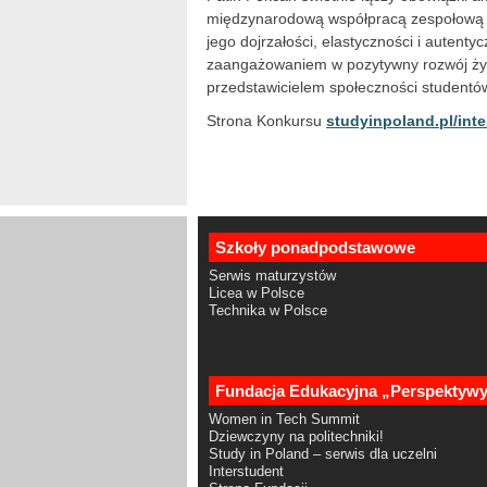
międzynarodową współpracą zespołową o
jego dojrzałości, elastyczności i autenty
zaangażowaniem w pozytywny rozwój życ
przedstawicielem społeczności studentó
Strona Konkursu
studyinpoland.pl/inte
Szkoły ponadpodstawowe
Serwis maturzystów
Licea w Polsce
Technika w Polsce
Fundacja Edukacyjna „Perspektyw
Women in Tech Summit
Dziewczyny na politechniki!
Study in Poland – serwis dla uczelni
Interstudent