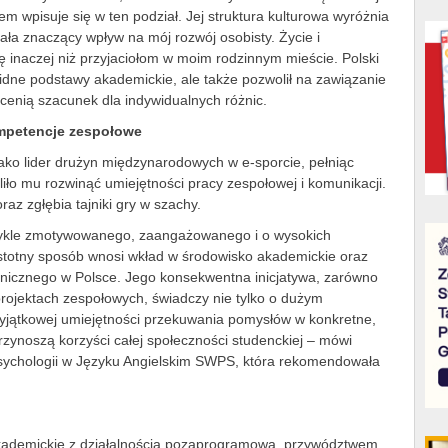
em wpisuje się w ten podział. Jej struktura kulturowa wyróżnia
iała znaczący wpływ na mój rozwój osobisty. Życie i
się inaczej niż przyjaciołom w moim rodzinnym mieście. Polski
lidne podstawy akademickie, ale także pozwolił na zawiązanie
 cenią szacunek dla indywidualnych różnic.
mpetencje zespołowe
ako lider drużyn międzynarodowych w e-sporcie, pełniąc
iło mu rozwinąć umiejętności pracy zespołowej i komunikacji.
raz zgłębia tajniki gry w szachy.
zwykle zmotywowanego, zaangażowanego i o wysokich
istotny sposób wnosi wkład w środowisko akademickie oraz
nicznego w Polsce. Jego konsekwentna inicjatywa, zarówno
projektach zespołowych, świadczy nie tylko o dużym
 wyjątkowej umiejętności przekuwania pomysłów w konkretne,
rzynoszą korzyści całej społeczności studenckiej – mówi
sychologii w Języku Angielskim SWPS, która rekomendowała
akademickie z działalnością pozaprogramową, przywództwem,