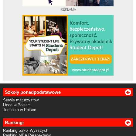
REKLAMA
Szkoły ponadpodstawowe
Serwis maturzystów
Licea w Polsce
Technika w Polsce
Rankingi
Ranking Szkół Wyższych
Ranking MBA Perspektywy