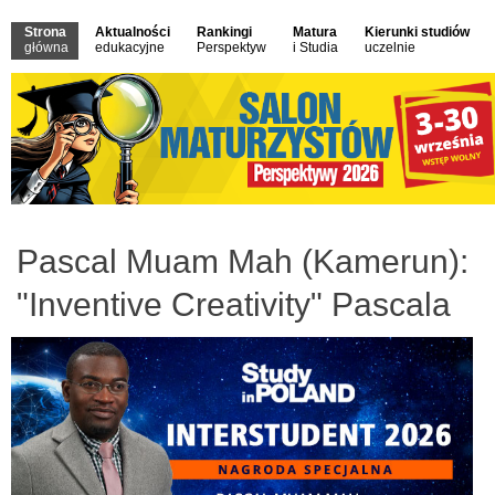
Strona
Aktualności
Rankingi
Matura
Kierunki studiów
główna
edukacyjne
Perspektyw
i Studia
uczelnie
Pascal Muam Mah (Kamerun):
"Inventive Creativity" Pascala