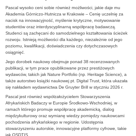
Pascal wysoko ceni sobie również możliwości, jakie daje mu
Akademia Górniczo-Hutnicza w Krakowie – Cenię uczelnię za
nacisk na innowacyjność, myślenie krytyczne, motywowanie
studentów oraz interdyscyplinarną współpracę badawczą.
Studenci są zachęcani do samodzielnego kształtowania ścieżek
rozwoju. Istnieją możliwości dla każdego, niezależnie od jego
poziomu, kwalifikacji, doświadczenia czy dotychczasowych
osiągnięć.
Jego dorobek naukowy obejmuje ponad 38 recenzowanych
publikacji, w tym prace opublikowane przez prestiżowych
wydawców, takich jak Nature Portfolio (np. Heritage Science), a
także autorstwo książki naukowej pt. Digital Trust, która ukazała
się nakładem wydawnictwa De Gruyter Brill w styczniu 2026 r.
Pascal jest również współzałożycielem Stowarzyszenia
Afrykańskich Badaczy w Europie Środkowo-Wschodniej, w
ramach którego promuje współpracę akademicką, dialog
międzykulturowy oraz wymianę wiedzy pomiędzy naukowcami
pochodzenia afrykańskiego w regionie. Udostępnia
stowarzyszeniu autorskie, innowacyjne platformy cyfrowe, takie
jak OSDTIS.