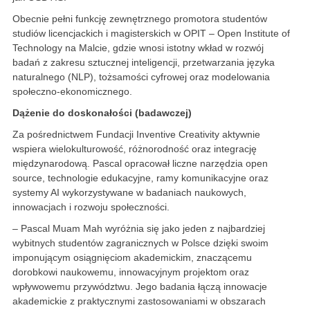
Obecnie pełni funkcję zewnętrznego promotora studentów
studiów licencjackich i magisterskich w OPIT – Open Institute of
Technology na Malcie, gdzie wnosi istotny wkład w rozwój
badań z zakresu sztucznej inteligencji, przetwarzania języka
naturalnego (NLP), tożsamości cyfrowej oraz modelowania
społeczno-ekonomicznego.
Dążenie do doskonałości (badawczej)
Za pośrednictwem Fundacji Inventive Creativity aktywnie
wspiera wielokulturowość, różnorodność oraz integrację
międzynarodową. Pascal opracował liczne narzędzia open
source, technologie edukacyjne, ramy komunikacyjne oraz
systemy AI wykorzystywane w badaniach naukowych,
innowacjach i rozwoju społeczności.
– Pascal Muam Mah wyróżnia się jako jeden z najbardziej
wybitnych studentów zagranicznych w Polsce dzięki swoim
imponującym osiągnięciom akademickim, znaczącemu
dorobkowi naukowemu, innowacyjnym projektom oraz
wpływowemu przywództwu. Jego badania łączą innowacje
akademickie z praktycznymi zastosowaniami w obszarach