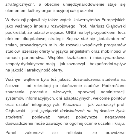
strategicznych”
, a obecnie umiędzynarodowienie staje się
elementem kultury organizacyjnej całej uczelni.
W dyskusji pojawił się także wątek Uniwersytetów Europejskich
jako ważnego impulsu rozwojowego. Prof. Mariusz Głąbowski
podkreślał, że udział w sojuszu UNIS nie był przypadkiem, lecz
efektem długofalowej strategii. Sojusz stał się „katalizatorem”
zmian, prowadzących m.in. do rozwoju wspólnych programów
studiów, szerszej oferty w języku angielskim oraz mobilności w
ramach partnerstwa. Wspólne kształcenie i międzynarodowe
zespoły dydaktyczne mają – jak zaznaczył – bezpośredni wpływ
na jakość i atrakcyjność oferty.
Ważnym wątkiem była też jakość doświadczenia studenta na
ścieżce – od rekrutacji po ukończenie studiów. Podkreślano
znaczenie procedur wizowych, sprawnej administracji,
systemów informacyjnych, dni adaptacyjnych, welcome pointów
oraz działań integracyjnych. Kluczowa – jak zaznaczył prof.
Głąbowski – jest
„spójność doświadczeń na tej ścieżce życia
studenta”
, ponieważ nawet pojedyncze negatywne
doświadczenie może zaważyć na ogólnej ocenie uczelni i kraju.
Panel zakończył się refleksją, że prawdziwe