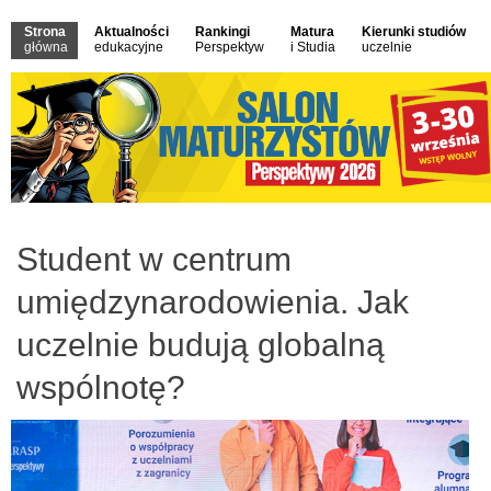
Strona
Aktualności
Rankingi
Matura
Kierunki studiów
główna
edukacyjne
Perspektyw
i Studia
uczelnie
Student w centrum
umiędzynarodowienia. Jak
uczelnie budują globalną
wspólnotę?