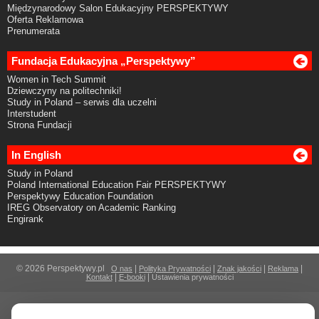
Międzynarodowy Salon Edukacyjny PERSPEKTYWY
Oferta Reklamowa
Prenumerata
Fundacja Edukacyjna „Perspektywy”
Women in Tech Summit
Dziewczyny na politechniki!
Study in Poland – serwis dla uczelni
Interstudent
Strona Fundacji
In English
Study in Poland
Poland International Education Fair PERSPEKTYWY
Perspektywy Education Foundation
IREG Observatory on Academic Ranking
Engirank
© 2026 Perspektywy.pl
|
|
|
|
O nas
Polityka Prywatności
Znak jakości
Reklama
|
|
Kontakt
E-booki
Ustawienia prywatności