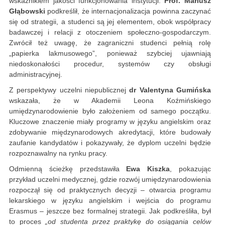
wskaźnikiem jakości funkcjonowania instytucji.
Prof. Mariusz
Głąbowski
podkreślił, że internacjonalizacja powinna zaczynać
się od strategii, a studenci są jej elementem, obok współpracy
badawczej i relacji z otoczeniem społeczno-gospodarczym.
Zwrócił też uwagę, że zagraniczni studenci pełnią rolę
„papierka lakmusowego”, ponieważ szybciej ujawniają
niedoskonałości procedur, systemów czy obsługi
administracyjnej.
Z perspektywy uczelni niepublicznej
dr Valentyna Gumińska
wskazała, że w Akademii Leona Koźmińskiego
umiędzynarodowienie było założeniem od samego początku.
Kluczowe znaczenie miały programy w języku angielskim oraz
zdobywanie międzynarodowych akredytacji, które budowały
zaufanie kandydatów i pokazywały, że dyplom uczelni będzie
rozpoznawalny na rynku pracy.
Odmienną ścieżkę przedstawiła
Ewa Kiszka
, pokazując
przykład uczelni medycznej, gdzie rozwój umiędzynarodowienia
rozpoczął się od praktycznych decyzji – otwarcia programu
lekarskiego w języku angielskim i wejścia do programu
Erasmus – jeszcze bez formalnej strategii. Jak podkreśliła, był
to proces
„od studenta przez praktykę do osiągania celów