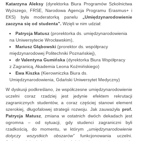
Katarzyna Aleksy
(dyrektorka Biura Programów Szkolnictwa
Wyższego, FRSE, Narodowa Agencja Programu Erasmus+ i
EKS) była moderatorką panelu
„Umiędzynarodowienie
zaczyna się od studenta”.
Wzięli w nim udział:
Patrycja Matusz
(prorektorka ds. umiędzynarodowienia
na Uniwersytecie Wrocławskim),
Mariusz Głąbowski
(prorektor ds. współpracy
międzynarodowej Politechniki Poznańskiej),
dr Valentyna Gumińska
(dyrektorka Biura Współpracy
z Zagranicą, Akademia Leona Koźmińskiego)
Ewa Kiszka
(Kierowniczka Biura ds.
Umiędzynarodowienia, Gdański Uniwersytet Medyczny)
W dyskusji podkreślano, że współczesne umiędzynarodowienie
uczelni coraz rzadziej jest jedynie efektem rekrutacji
zagranicznych studentów, a coraz częściej stanowi element
szerokiej, długofalowej strategii rozwoju. Jak zauważyła
prof.
Patrycja Matusz
, zmiana w ostatnich dwóch dekadach jest
ogromna – od sytuacji, gdy studenci zagraniczni byli
rzadkością, do momentu, w którym
„umiędzynarodowienie
dotyczy wszystkich obszarów”
funkcjonowania uczelni.