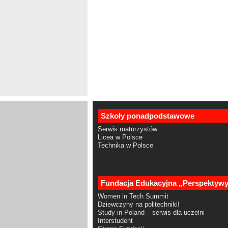
Szkoły ponadpodstawowe
Serwis maturzystów
Licea w Polsce
Technika w Polsce
Fundacja Edukacyjna „Perspektyw
Women in Tech Summit
Dziewczyny na politechniki!
Study in Poland – serwis dla uczelni
Interstudent