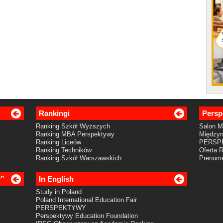
Rankingi
Persp
Ranking Szkół Wyższych
Salon 
Ranking MBA Perspektywy
Międzyn
Ranking Liceów
PERSP
Ranking Techników
Oferta 
Ranking Szkół Warszawskich
Prenume
y”
In English
Study in Poland
Poland International Education Fair
PERSPEKTYWY
Perspektywy Education Foundation