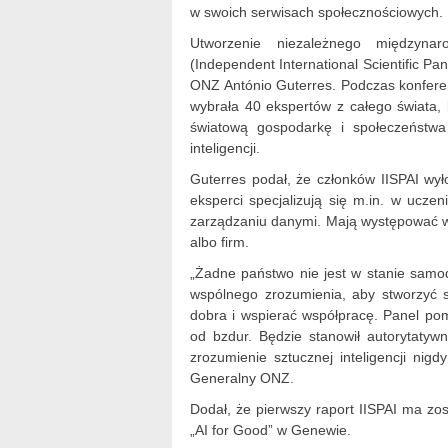
w swoich serwisach społecznościowych.
Utworzenie niezależnego międzynar
(Independent International Scientific Pane
ONZ António Guterres. Podczas konfere
wybrała 40 ekspertów z całego świata, 
światową gospodarkę i społeczeństwa
inteligencji.
Guterres podał, że członków IISPAI wy
eksperci specjalizują się m.in. w ucz
zarządzaniu danymi. Mają występować we
albo firm.
„Żadne państwo nie jest w stanie samod
wspólnego zrozumienia, aby stworzyć 
dobra i wspierać współpracę. Panel pom
od bzdur. Będzie stanowił autorytatyw
zrozumienie sztucznej inteligencji nig
Generalny ONZ.
Dodał, że pierwszy raport IISPAI ma zos
„AI for Good” w Genewie.