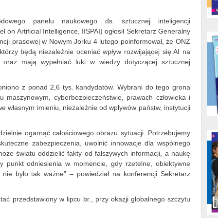
odowego panelu naukowego ds. sztucznej inteligencji
l on Artificial Intelligence, IISPAI) ogłosił Sekretarz Generalny
ncji prasowej w Nowym Jorku 4 lutego poinformował, że ONZ
którzy będą niezależnie oceniać wpływ rozwijającej się AI na
 oraz mają wypełniać luki w wiedzy dotyczącej sztucznej
łoniono z ponad 2,6 tys. kandydatów. Wybrani do tego grona
eniu maszynowym, cyberbezpieczeństwie, prawach człowieka i
 własnym imieniu, niezależnie od wpływów państw, instytucji
zielnie ogarnąć całościowego obrazu sytuacji. Potrzebujemy
skuteczne zabezpieczenia, uwolnić innowacje dla wspólnego
oże światu oddzielić fakty od fałszywych informacji, a naukę
ny punkt odniesienia w momencie, gdy rzetelne, obiektywne
dy nie było tak ważne” – powiedział na konferencji Sekretarz
tać przedstawiony w lipcu br., przy okazji globalnego szczytu