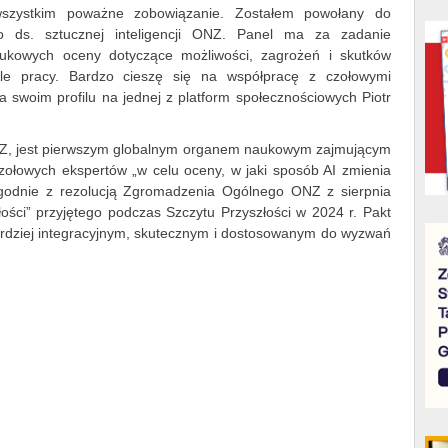
wszystkim poważne zobowiązanie. Zostałem powołany do
 ds. sztucznej inteligencji ONZ. Panel ma za zadanie
kowych oceny dotyczące możliwości, zagrożeń i skutków
iele pracy. Bardzo cieszę się na współpracę z czołowymi
a swoim profilu na jednej z platform społecznościowych Piotr
ONZ, jest pierwszym globalnym organem naukowym zajmującym
 czołowych ekspertów „w celu oceny, w jaki sposób AI zmienia
 zgodnie z rezolucją Zgromadzenia Ogólnego ONZ z sierpnia
łości” przyjętego podczas Szczytu Przyszłości w 2024 r. Pakt
rdziej integracyjnym, skutecznym i dostosowanym do wyzwań