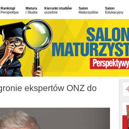
Rankingi
Matura
Kierunki studiów
Salon
Salon
Perspektyw
i Studia
uczelnie
Maturzystów
Edukacyjny
 gronie ekspertów ONZ do