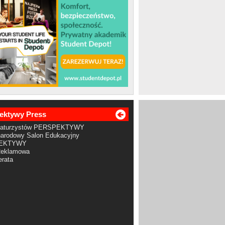
ektywy Press
Maturzystów PERSPEKTYWY
arodowy Salon Edukacyjny
EKTYWY
Reklamowa
rata