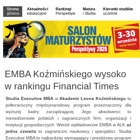
Strona
Aktualności
Rankingi
Matura
Kierunki studiów
główna
edukacyjne
Perspektyw
i Studia
uczelnie
EMBA Koźmińskiego wysoko
w rankingu Financial Times
Studia Executive MBA
w
Akademii Leona Koźmińskiego
to
półtoraroczny międzynarodowy program przeznaczony dla
wyższej kadry zarządzającej. Jego absolwenci to
menedżerowie polskich i zagranicznych firm, organizacji i
instytucji gospodarczych. Wśród wykładowców EMBA w ALK
aż
jedna czwarta
to zagraniczni naukowcy i specjaliści. Studia
Executive MBA to najbardziej wymagający i prestiżowy program