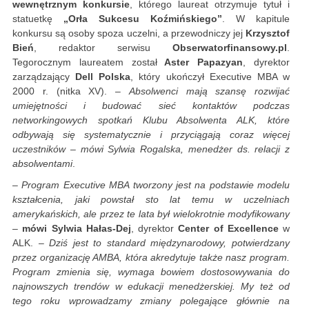
wewnętrznym konkursie
, którego laureat otrzymuje tytuł i
statuetkę
„Orła Sukcesu Koźmińskiego”
. W kapitule
konkursu są osoby spoza uczelni, a przewodniczy jej
Krzysztof
Bień
, redaktor serwisu
Obserwatorfinansowy.pl
.
Tegorocznym laureatem został
Aster Papazyan
, dyrektor
zarządzający
Dell Polska
, który ukończył Executive MBA w
2000 r. (nitka XV). –
Absolwenci mają szansę rozwijać
umiejętności i budować sieć kontaktów podczas
networkingowych spotkań Klubu Absolwenta ALK, które
odbywają się systematycznie i przyciągają coraz więcej
uczestników – mówi Sylwia Rogalska, menedżer ds. relacji z
absolwentami
.
–
Program Executive MBA tworzony jest na podstawie modelu
kształcenia, jaki powstał sto lat temu w uczelniach
amerykańskich, ale przez te lata był wielokrotnie modyfikowany
–
mówi Sylwia Hałas-Dej
, dyrektor
Center of Excellence
w
ALK. –
Dziś jest to standard międzynarodowy, potwierdzany
przez organizację AMBA, która akredytuje także nasz program.
Program zmienia się, wymaga bowiem dostosowywania do
najnowszych trendów w edukacji menedżerskiej. My też od
tego roku wprowadzamy zmiany polegające głównie na