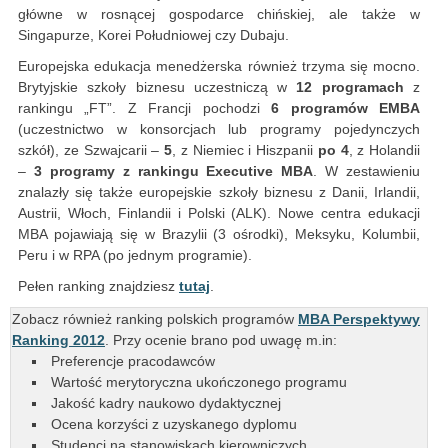
główne w rosnącej gospodarce chińskiej, ale także w
Singapurze, Korei Południowej czy Dubaju.
Europejska edukacja menedżerska również trzyma się mocno.
Brytyjskie szkoły biznesu uczestniczą w
12 programach
z
rankingu „FT”. Z Francji pochodzi
6 programów EMBA
(uczestnictwo w konsorcjach lub programy pojedynczych
szkół), ze Szwajcarii –
5
, z Niemiec i Hiszpanii
po 4
, z Holandii
–
3 programy z rankingu Executive MBA
. W zestawieniu
znalazły się także europejskie szkoły biznesu z Danii, Irlandii,
Austrii, Włoch, Finlandii i Polski (ALK). Nowe centra edukacji
MBA pojawiają się w Brazylii (3 ośrodki), Meksyku, Kolumbii,
Peru i w RPA (po jednym programie).
Pełen ranking znajdziesz
tutaj
.
Zobacz również ranking polskich programów
MBA Perspektywy
Ranking 2012
. Przy ocenie brano pod uwagę m.in:
Preferencje pracodawców
Wartość merytoryczna ukończonego programu
Jakość kadry naukowo dydaktycznej
Ocena korzyści z uzyskanego dyplomu
Studenci na stanowiskach kierowniczych