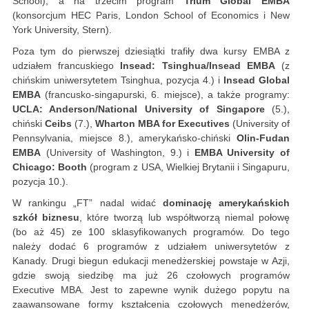
School), a na trzecim program
Trium Global EMBA
(konsorcjum HEC Paris, London School of Economics i New
York University, Stern).
Poza tym do pierwszej dziesiątki trafiły dwa kursy EMBA z
udziałem francuskiego
Insead: Tsinghua/Insead EMBA
(z
chińskim uniwersytetem Tsinghua, pozycja 4.) i
Insead Global
EMBA
(francusko-singapurski, 6. miejsce), a także programy:
UCLA: Anderson/National University of Singapore
(5.),
chiński
Ceibs
(7.),
Wharton MBA for Executives
(University of
Pennsylvania, miejsce 8.), amerykańsko-chiński
Olin-Fudan
EMBA
(University of Washington, 9.) i
EMBA University of
Chicago: Booth
(program z USA, Wielkiej Brytanii i Singapuru,
pozycja 10.).
W rankingu „FT” nadal widać
dominację amerykańskich
szkół biznesu
, które tworzą lub współtworzą niemal połowę
(bo aż 45) ze 100 sklasyfikowanych programów. Do tego
należy dodać 6 programów z udziałem uniwersytetów z
Kanady. Drugi biegun edukacji menedżerskiej powstaje w Azji,
gdzie swoją siedzibę ma już 26 czołowych programów
Executive MBA. Jest to zapewne wynik dużego popytu na
zaawansowane formy kształcenia czołowych menedżerów,