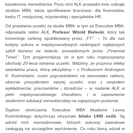
kształcenia menedżerów. Poza nimi ALK prowadzi inne rodzaje
studiów MBA, także sprofilowane branżowo: dla finansistów,
kadry IT, medycznej, inżynierskiej i specjalistów HR.
Od powstania uczelni za studia MBA, w tym za Executive MBA,
odpowiada rektor ALK,
Profesor Witold Bielecki
, który tak
komentuje ranking opublikowany przez „FT”: –
To dla nas
kolejny sukces w międzynarodowych rankingach najlepszych
szkół biznesu na świecie, prowadzonych przez „Financial
Times”. Tym przyjemniejszy, że w tym roku rozpoczynamy
obchody 20-lecia istnienia uczelni. Widzimy, że przynosi efekty
wieloletnia praca, którą włożyliśmy – z Profesorem Andrzejem
K. Koźmińskim, moim poprzednikiem na stanowisku rektora,
obecnie prezydentem naszej uczelni, oraz z zespołem
wykładowców, pracowników i doradców – w nadanie ALK w
pełni międzynarodowego charakteru i w zapewnienie
studentom edukacji menedżerskiej na najwyższym poziomie.
Dyplom ukończenia Executive MBA Akademii Leona
Koźmińskiego dotychczas otrzymało
blisko 1400 osób
. Są
wśród nich menedżerowie, których sukcesy zawodowe
zasługują na szczególne wyróżnienie. Co roku biorą udział w