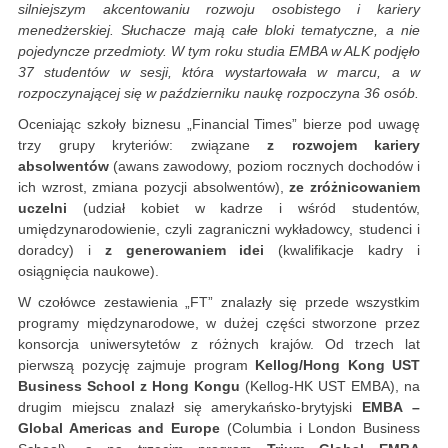
silniejszym akcentowaniu rozwoju osobistego i kariery
menedżerskiej. Słuchacze mają całe bloki tematyczne, a nie
pojedyncze przedmioty. W tym roku studia EMBA w ALK podjęło
37 studentów w sesji, która wystartowała w marcu, a w
rozpoczynającej się w październiku naukę rozpoczyna 36 osób.
Oceniając szkoły biznesu „Financial Times” bierze pod uwagę
trzy grupy kryteriów: związane
z rozwojem kariery
absolwentów
(awans zawodowy, poziom rocznych dochodów i
ich wzrost, zmiana pozycji absolwentów),
ze zróżnicowaniem
uczelni
(udział kobiet w kadrze i wśród studentów,
umiędzynarodowienie, czyli zagraniczni wykładowcy, studenci i
doradcy) i
z generowaniem idei
(kwalifikacje kadry i
osiągnięcia naukowe).
W czołówce zestawienia „FT” znalazły się przede wszystkim
programy międzynarodowe, w dużej części stworzone przez
konsorcja uniwersytetów z różnych krajów. Od trzech lat
pierwszą pozycję zajmuje program
Kellog/Hong Kong UST
Business School z Hong Kongu
(Kellog-HK UST EMBA), na
drugim miejscu znalazł się amerykańsko-brytyjski
EMBA –
Global Americas and Europe
(Columbia i London Business