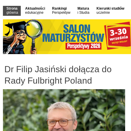
Strona
Aktualności
Rankingi
Matura
Kierunki studiów
główna
edukacyjne
Perspektyw
i Studia
uczelnie
Dr Filip Jasiński dołącza do
Rady Fulbright Poland