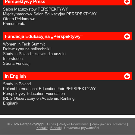
Perspektywy Press
Salon Maturzystów PERSPEKTYWY
Międzynarodowy Salon Edukacyjny PERSPEKTYWY
Oferta Reklamowa
Prenumerata
Fundacja Edukacyjna „Perspektywy”
Women in Tech Summit
Dziewczyny na politechniki!
Study in Poland – serwis dla uczelni
Interstudent
Strona Fundacji
In English
Study in Poland
Poland International Education Fair PERSPEKTYWY
Perspektywy Education Foundation
IREG Observatory on Academic Ranking
Engirank
© 2026 Perspektywy.pl
|
|
|
|
O nas
Polityka Prywatności
Znak jakości
Reklama
|
|
Kontakt
E-booki
Ustawienia prywatności