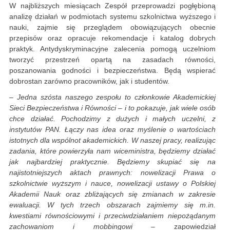
W najbliższych miesiącach Zespół przeprowadzi pogłębioną
analizę działań w podmiotach systemu szkolnictwa wyższego i
nauki, zajmie się przeglądem obowiązujących obecnie
przepisów oraz opracuje rekomendacje i katalog dobrych
praktyk. Antydyskryminacyjne zalecenia pomogą uczelniom
tworzyć przestrzeń opartą na zasadach równości,
poszanowania godności i bezpieczeństwa. Będą wspierać
dobrostan zarówno pracowników, jak i studentów.
– Jedna szósta naszego zespołu to członkowie Akademickiej
Sieci Bezpieczeństwa i Równości – i to pokazuje, jak wiele osób
chce działać. Pochodzimy z dużych i małych uczelni, z
instytutów PAN. Łączy nas idea oraz myślenie o wartościach
istotnych dla wspólnot akademickich. W naszej pracy, realizując
zadania, które powierzyła nam wiceministra, będziemy działać
jak najbardziej praktycznie. Będziemy skupiać się na
najistotniejszych aktach prawnych: nowelizacji Prawa o
szkolnictwie wyższym i nauce, nowelizacji ustawy o Polskiej
Akademii Nauk oraz zbliżających się zmianach w zakresie
ewaluacji. W tych trzech obszarach zajmiemy się m.in.
kwestiami równościowymi i przeciwdziałaniem niepożądanym
zachowaniom i mobbingowi
– zapowiedział