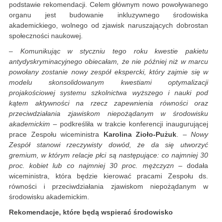
podstawie rekomendacji. Celem głównym nowo powoływanego
organu jest budowanie inkluzywnego środowiska
akademickiego, wolnego od zjawisk naruszających dobrostan
społeczności naukowej.
– Komunikując w styczniu tego roku kwestie pakietu
antydyskryminacyjnego obiecałam, że nie później niż w marcu
powołany zostanie nowy zespół ekspercki, który zajmie się w
modelu skonsolidowanym kwestiami optymalizacji
projakościowej systemu szkolnictwa wyższego i nauki pod
kątem aktywności na rzecz zapewnienia równości oraz
przeciwdziałania zjawiskom niepożądanym w środowisku
akademickim
– podkreśliła w trakcie konferencji inaugurującej
prace Zespołu wiceministra
Karolina Zioło-Pużuk
.
– Nowy
Zespół stanowi rzeczywisty dowód, że da się utworzyć
gremium, w którym relacje płci są następujące: co najmniej 30
proc. kobiet lub co najmniej 30 proc. mężczyzn
– dodała
wiceministra, która będzie kierować pracami Zespołu ds.
równości i przeciwdziałania zjawiskom niepożądanym w
środowisku akademickim.
Rekomendacje, które będą wspierać środowisko