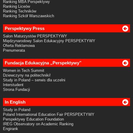
Ranking MBA Perspektywy
Ranking Liceów
Ranking Techników
Ranking Szkół Warszawskich
Perspektywy Press
Salon Maturzystów PERSPEKTYWY
Międzynarodowy Salon Edukacyjny PERSPEKTYWY
Oferta Reklamowa
Prenumerata
Fundacja Edukacyjna „Perspektywy”
Women in Tech Summit
Dziewczyny na politechniki!
Study in Poland – serwis dla uczelni
Interstudent
Strona Fundacji
In English
Study in Poland
Poland International Education Fair PERSPEKTYWY
Perspektywy Education Foundation
IREG Observatory on Academic Ranking
Engirank