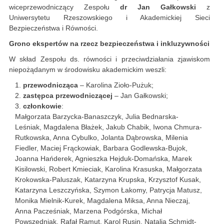
wiceprzewodniczący Zespołu
dr Jan Gałkowski
z
Uniwersytetu Rzeszowskiego i Akademickiej Sieci
Bezpieczeństwa i Równości.
Grono ekspertów na rzecz bezpieczeństwa i inkluzywności
W skład Zespołu ds. równości i przeciwdziałania zjawiskom
niepożądanym w środowisku akademickim weszli:
przewodnicząca
– Karolina Zioło-Pużuk;
zastępca przewodniczącej
– Jan Gałkowski;
członkowie
:
Małgorzata Barzycka-Banaszczyk, Julia Bednarska-
Leśniak, Magdalena Błażek, Jakub Chabik, Iwona Chmura-
Rutkowska, Anna Cybulko, Jolanta Dąbrowska, Milenia
Fiedler, Maciej Frąckowiak, Barbara Godlewska-Bujok,
Joanna Hańderek, Agnieszka Hejduk-Domańska, Marek
Kisilowski, Robert Kmieciak, Karolina Krasuska, Małgorzata
Krokowska-Paluszak, Katarzyna Krupska, Krzysztof Kusak,
Katarzyna Leszczyńska, Szymon Łakomy, Patrycja Matusz,
Monika Mielnik-Kurek, Magdalena Miksa, Anna Nieczaj,
Anna Pacześniak, Marzena Podgórska, Michał
Powszedniak, Rafał Ramut, Karol Rusin, Natalia Schmidt-