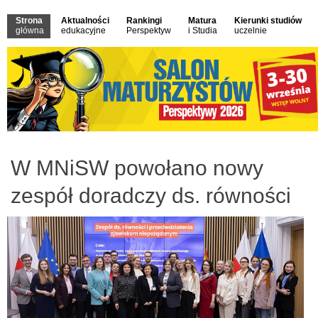
Strona
Aktualności
Rankingi
Matura
Kierunki studiów
główna
edukacyjne
Perspektyw
i Studia
uczelnie
W MNiSW powołano nowy
zespół doradczy ds. równości