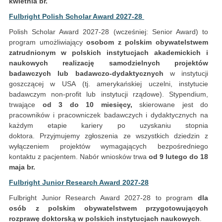
kwietnia br.
Fulbright Polish Scholar Award 2027-28
Polish Scholar Award 2027-28 (wcześniej: Senior Award) to
program umożliwiający
osobom z polskim obywatelstwem
zatrudnionym w polskich instytucjach akademickich i
naukowych realizację samodzielnych projektów
badawczych lub badawczo-dydaktycznych
w instytucji
goszczącej w USA (tj. amerykańskiej uczelni, instytucie
badawczym non-profit lub instytucji rządowe). Stypendium,
trwające
od 3 do 10 miesięcy,
skierowane jest do
pracowników i pracowniczek badawczych i dydaktycznych na
każdym etapie kariery po uzyskaniu stopnia
doktora. Przyjmujemy zgłoszenia ze wszystkich dziedzin z
wyłączeniem projektów wymagających bezpośredniego
kontaktu z pacjentem. Nabór wniosków trwa
od 9 lutego do 18
maja br.
Fulbright Junior Research Award 2027-28
Fulbright Junior Research Award 2027-28 to program
dla
osób z polskim obywatelstwem przygotowujących
rozprawę doktorską w polskich instytucjach naukowych
.