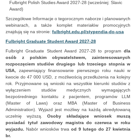
Fulbright Polish Studies Award 2027-28 (wcześniej: Slavic
Award)
Szczegółowe Informacje o tegorocznym naborze i planowanych
webinarach, a także komplet materiałów promocyjnych
znajdują się na stronie:
fulbright.edu.pl/stypendia-do-usa
Fulbright Graduate Student Award 2027-28
Fulbright Graduate Student Award 2027-28 to program
dla
osób z polskim obywatelstwem, zainteresowanych
rozpoczęciem studiów drugiego lub trzeciego stopnia w
USA,
zapewniający finansowanie pierwszego roku nauki w
kwocie do 47 000 USD, z możliwością przedłużenia na kolejny
rok. Przyjmowane są wnioski na wszystkie kierunki studiów z
wyłączeniem studiów medycznych wymagających
bezpośredniego kontaktu z pacjentem, programów LLM
(Master of Laws) oraz MBA (Master of Business
Administration). Wyjazd jest możliwy na każdą akredytowaną
uczelnię wyższą.
Osoby składające wniosek muszą
posiadać tytuł zawodowy magistra do czerwca w roku
wyjazdu.
Nabór wniosków trwa
od 9 lutego do 27 kwietnia
br.