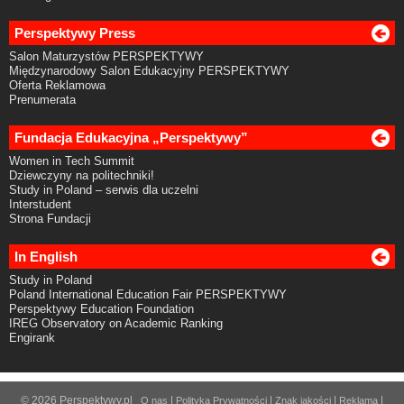
Perspektywy Press
Salon Maturzystów PERSPEKTYWY
Międzynarodowy Salon Edukacyjny PERSPEKTYWY
Oferta Reklamowa
Prenumerata
Fundacja Edukacyjna „Perspektywy”
Women in Tech Summit
Dziewczyny na politechniki!
Study in Poland – serwis dla uczelni
Interstudent
Strona Fundacji
In English
Study in Poland
Poland International Education Fair PERSPEKTYWY
Perspektywy Education Foundation
IREG Observatory on Academic Ranking
Engirank
© 2026 Perspektywy.pl
|
|
|
|
O nas
Polityka Prywatności
Znak jakości
Reklama