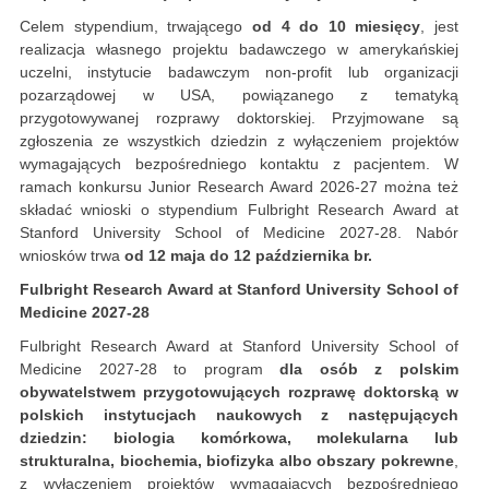
Celem stypendium, trwającego
od 4 do 10 miesięcy
, jest
realizacja własnego projektu badawczego w amerykańskiej
uczelni, instytucie badawczym non-profit lub organizacji
pozarządowej w USA, powiązanego z tematyką
przygotowywanej rozprawy doktorskiej. Przyjmowane są
zgłoszenia ze wszystkich dziedzin z wyłączeniem projektów
wymagających bezpośredniego kontaktu z pacjentem. W
ramach konkursu Junior Research Award 2026-27 można też
składać wnioski o stypendium Fulbright Research Award at
Stanford University School of Medicine 2027-28. Nabór
wniosków trwa
od 12 maja do 12 października br.
Fulbright Research Award at Stanford University School of
Medicine 2027-28
Fulbright Research Award at Stanford University School of
Medicine 2027-28 to
program
dla osób z polskim
obywatelstwem przygotowujących rozprawę doktorską w
polskich instytucjach naukowych z następujących
dziedzin: biologia komórkowa, molekularna lub
strukturalna, biochemia, biofizyka albo obszary pokrewne
,
z wyłączeniem projektów wymagających bezpośredniego