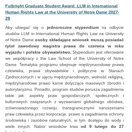
Fulbright Graduate Student Award: LLM in International
Human Rights Law at the University of Notre Dame 2027-
28
Aby ubiegać się o
jednoroczne stypendium
na odbycie
studiów LLM in International Human Rights Law na University
of Notre Dame
osoby składające wniosek muszą posiadać
tytuł zawodowy magistra prawa do czerwca w roku
wyjazdu i polskie obywatelstwo.
Stypendium jest oferowane
we współpracy z the Law School of the University of Notre
Dame. Tematyka programu obejmuje międzynarodowe prawa
człowieka, prawa obywatelskie i polityczne w Stanach
Zjednoczonych i w ujęciu międzynarodowym, wolność religijną,
międzynarodowe prawo karne dotyczące masowych zbrodni i
autorytaryzmu. Ponadto, program studiów porusza zagadnienia
takie jak: aspekty praw gospodarczych, społecznych i
kulturowych związanych z wyzwaniami globalnego ubóstwa,
zrównoważonego rozwoju, transgranicznymi naruszeniami
praw człowieka przez korporacje, prawo a zagadnienia ochrony
środowiska i zasobów naturalnych, w tym dostępu do wody i
wiele innych. Nabór wniosków trwa
od 9 lutego do 27