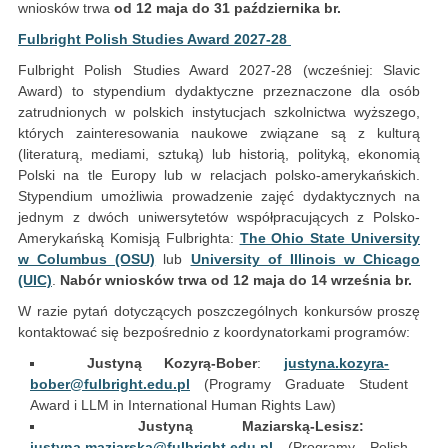
wniosków trwa
od
12 maja do 31 października br.
Fulbright Polish Studies Award 2027-28
Fulbright Polish Studies Award 2027-28 (wcześniej: Slavic
Award) to stypendium dydaktyczne przeznaczone dla osób
zatrudnionych w polskich instytucjach szkolnictwa wyższego,
których zainteresowania naukowe związane są z kulturą
(literaturą, mediami, sztuką) lub historią, polityką, ekonomią
Polski na tle Europy lub w relacjach polsko-amerykańskich.
Stypendium umożliwia prowadzenie zajęć dydaktycznych na
jednym z dwóch uniwersytetów współpracujących z Polsko-
Amerykańską Komisją Fulbrighta:
The Ohio State University
w Columbus (OSU)
lub
University of Illinois w Chicago
(UIC)
.
Nabór wniosków trwa od 12 maja do 14 września br.
W razie pytań dotyczących poszczególnych konkursów proszę
kontaktować się bezpośrednio z koordynatorkami programów:
Justyną Kozyrą-Bober
:
justyna.kozyra-
bober@fulbright.edu.pl
(Programy Graduate Student
Award i LLM in International Human Rights Law)
Justyną Maziarską-Lesisz:
justyna.maziarska@fulbright.edu.pl
(Programy Polish