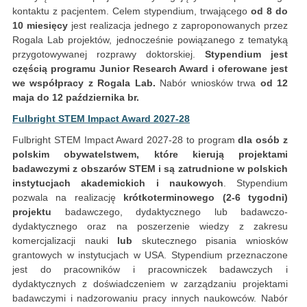
kontaktu z pacjentem. Celem stypendium, trwającego
od 8 do
10 miesięcy
jest realizacja jednego z zaproponowanych przez
Rogala Lab projektów, jednocześnie powiązanego z tematyką
przygotowywanej rozprawy doktorskiej.
Stypendium jest
częścią programu Junior Research Award i oferowane jest
we współpracy z Rogala Lab.
Nabór wniosków trwa
od
12
maja do 12 października br.
Fulbright STEM Impact Award 2027-28
Fulbright STEM Impact Award 2027-28 to program
dla osób z
polskim obywatelstwem, które kierują projektami
badawczymi z obszarów STEM i są zatrudnione w polskich
instytucjach akademickich i naukowych
. Stypendium
pozwala na realizację
krótkoterminowego (2-6 tygodni)
projektu
badawczego, dydaktycznego lub badawczo-
dydaktycznego oraz na poszerzenie wiedzy z zakresu
komercjalizacji nauki
lub
skutecznego pisania wniosków
grantowych w instytucjach w USA. Stypendium przeznaczone
jest do pracowników i pracowniczek badawczych i
dydaktycznych z doświadczeniem w zarządzaniu projektami
badawczymi i nadzorowaniu pracy innych naukowców. Nabór