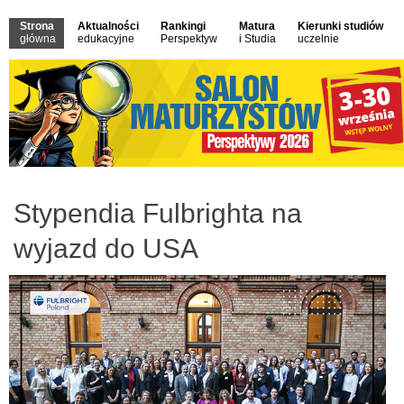
Strona
Aktualności
Rankingi
Matura
Kierunki studiów
główna
edukacyjne
Perspektyw
i Studia
uczelnie
Stypendia Fulbrighta na
wyjazd do USA