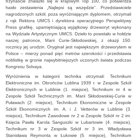
trzynaście znalazło się w krajowym Top 100, co potwierdza
hasło zestawienia „Najlepsi są wszędzie”. Przedstawiciele
nagrodzonych szkół, poza wyróżniającym dyplomem, otrzymali
z rąk Rektora UMCS i dyrektora operacyjnego Perspektywy
Press grafikę, upamiętniającą wyjątkowy drzeworyt wykonany
na Wydziale Artystycznym UMCS. Dzieło to powstało w hołdzie
naszej patronce, Marii Curie-Skłodowskiej, z okazji 150.
rocznicy jej urodzin. Oryginał jest największym drzeworytem w
Polsce – mierzy ponad pięć metrów szerokości i przedstawia
noblistkę w gronie najwybitniejszych uczonych świata podczas
Kongresu Solvaya.
Wyróżnienia w kategorii technika otrzymali: Technikum
Elektroniczne im. Obrońców Lublina 1939 r. w Zespole Szkół
Elektronicznych w Lublinie (1. miejsce), Technikum nr 4 w
Zespole Szkół Technicznych im. Marii Skłodowskiej-Curie w
Puławach (2. miejsce), Technikum Ekonomiczne w Zespole
Szkół Ekonomicznych im. A. i J. Vetterów w Lublinie (3.
miejsce), Technikum Zawodowe nr 2 w Zespole Szkół nr 2 im.
Księcia Pawła Karola Sanguszki w Lubartowie (4. miejsce),
Technikum nr 3 w Zespole Szkół nr 3 im. Władysława
Stanisława Reymonta w Łukowie (5. miejsce), Technikum