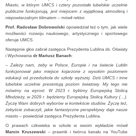
Miasto, w którym UMCS i cztery pozostałe lubelskie uczelnie
publiczne funkcjonują, jest miejscem z wyjątkową atmosferą i
niepowtarzalnym klimatem
– mówił rektor.
Prof. Radosław Dobrowolski
opowiedział też o tym, jak wiele
możliwości rozwoju naukowego, artystycznego i sportowego
oferuje UMCS.
Następnie głos zabrał zastępca Prezydenta Lublina ds. Oświaty
i Wychowania
dr Mariusz Banach
:
– Zależy nam, żeby w Polsce, Europie i na świecie Lublin
funkcjonował jako miejsce kojarzone z wysokim poziomem
edukacji od przedszkola do szkoły wyższej. Dziś UMCS i inne
lubelskie uczelnie prezentują poziom światowy. My tego nie
mówimy na wyrost. W 2023 r. byliśmy Europejską Stolicą
Młodzieży, w 2029 r. będziemy Europejską Stolicą Kultury (…).
Życzę Wam dobrych wyborów w kontekście studiów. Życzę też,
żebyście zobaczyli, jakie fantastyczne perspektywy daje nasze
miasto
– powiedział zastępca Prezydenta Lublina.
O prawach człowieka w szkole w swoim wykładzie mówił
Marcin Kruszewski
– prawnik i twórca kanału na YouTube