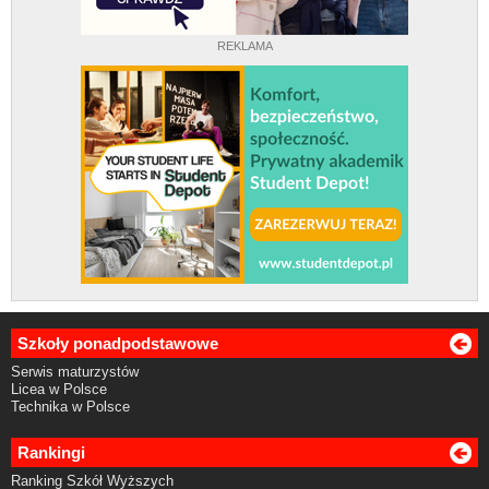
REKLAMA
Szkoły ponadpodstawowe
Serwis maturzystów
Licea w Polsce
Technika w Polsce
Rankingi
Ranking Szkół Wyższych