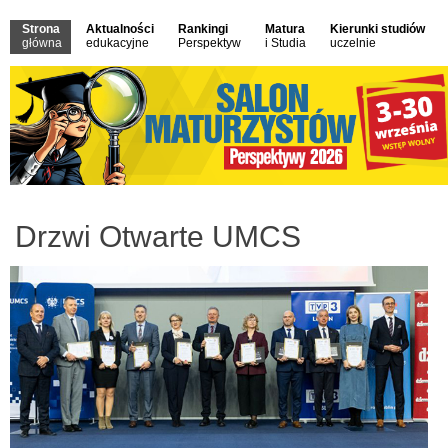
Strona
Aktualności
Rankingi
Matura
Kierunki studiów
główna
edukacyjne
Perspektyw
i Studia
uczelnie
Drzwi Otwarte UMCS