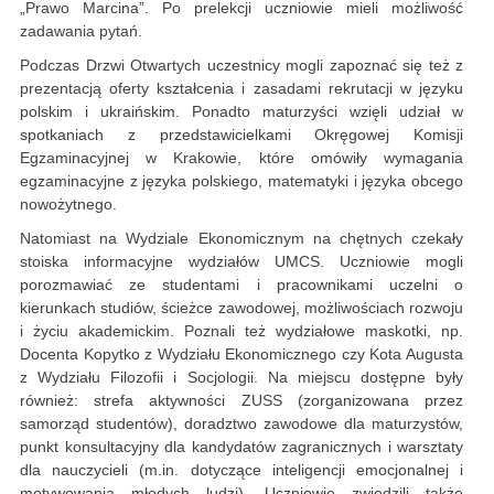
„Prawo Marcina”. Po prelekcji uczniowie mieli możliwość
zadawania pytań.
Podczas Drzwi Otwartych uczestnicy mogli zapoznać się też z
prezentacją oferty kształcenia i zasadami rekrutacji w języku
polskim i ukraińskim. Ponadto maturzyści wzięli udział w
spotkaniach z przedstawicielkami Okręgowej Komisji
Egzaminacyjnej w Krakowie, które omówiły wymagania
egzaminacyjne z języka polskiego, matematyki i języka obcego
nowożytnego.
Natomiast na Wydziale Ekonomicznym na chętnych czekały
stoiska informacyjne wydziałów UMCS. Uczniowie mogli
porozmawiać ze studentami i pracownikami uczelni o
kierunkach studiów, ścieżce zawodowej, możliwościach rozwoju
i życiu akademickim. Poznali też wydziałowe maskotki, np.
Docenta Kopytko z Wydziału Ekonomicznego czy Kota Augusta
z Wydziału Filozofii i Socjologii. Na miejscu dostępne były
również: strefa aktywności ZUSS (zorganizowana przez
samorząd studentów), doradztwo zawodowe dla maturzystów,
punkt konsultacyjny dla kandydatów zagranicznych i warsztaty
dla nauczycieli (m.in. dotyczące inteligencji emocjonalnej i
motywowania młodych ludzi). Uczniowie zwiedzili także