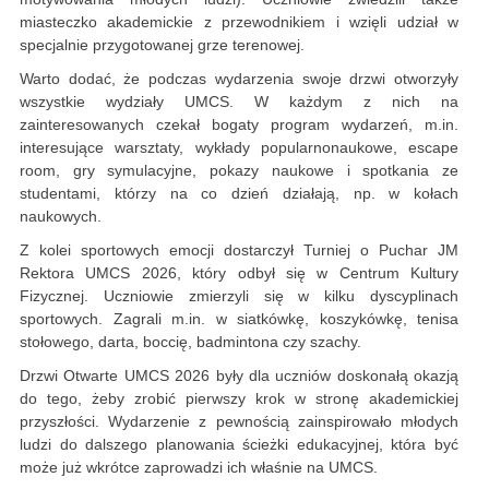
miasteczko akademickie z przewodnikiem i wzięli udział w
specjalnie przygotowanej grze terenowej.
Warto dodać, że podczas wydarzenia swoje drzwi otworzyły
wszystkie wydziały UMCS. W każdym z nich na
zainteresowanych czekał bogaty program wydarzeń, m.in.
interesujące warsztaty, wykłady popularnonaukowe, escape
room, gry symulacyjne, pokazy naukowe i spotkania ze
studentami, którzy na co dzień działają, np. w kołach
naukowych.
Z kolei sportowych emocji dostarczył Turniej o Puchar JM
Rektora UMCS 2026, który odbył się w Centrum Kultury
Fizycznej. Uczniowie zmierzyli się w kilku dyscyplinach
sportowych. Zagrali m.in. w siatkówkę, koszykówkę, tenisa
stołowego, darta, boccię, badmintona czy szachy.
Drzwi Otwarte UMCS 2026 były dla uczniów doskonałą okazją
do tego, żeby zrobić pierwszy krok w stronę akademickiej
przyszłości. Wydarzenie z pewnością zainspirowało młodych
ludzi do dalszego planowania ścieżki edukacyjnej, która być
może już wkrótce zaprowadzi ich właśnie na UMCS.