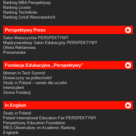
Ranking MBA Perspektywy
Ranking Liceów
Ranking Techników
Ranking Szkół Warszawskich
Perspektywy Press
Salon Maturzystów PERSPEKTYWY
Międzynarodowy Salon Edukacyjny PERSPEKTYWY
Oferta Reklamowa
Prenumerata
Fundacja Edukacyjna „Perspektywy”
Women in Tech Summit
Dziewczyny na politechniki!
Study in Poland – serwis dla uczelni
Interstudent
Strona Fundacji
In English
Study in Poland
Poland International Education Fair PERSPEKTYWY
Perspektywy Education Foundation
IREG Observatory on Academic Ranking
Engirank