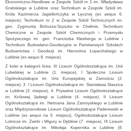
Ekonomiczno-Handlowe w Zespole Szkół nr 1 im. Władysława
Grabskiego w Lublinie oraz Technikum w Zespole Szkół im.
Króla Kazimierza Jagiellończyka w Łęcznej (ex aequo 6.
miejsce), Technikum nr 2 w Zespole Szkół Technicznych im.
gen. Zygmunta Bohusza-Szyszko w Chełmie, Technikum
Chemiczne w Zespole Szkół Chemicznych i Przemysłu
Spożywczego im. gen. Franciszka Kleeberga w Lublinie i
Technikum Budowlano-Geodezyjne w Państwowych Szkołach
Budownictwa i Geodezji im. Hieronima Łopacińskiego w
Lublinie (ex aequo 8. miejsce).
Z kolei w kategorii licea: III Liceum Ogólnokształcące im. Unii
Lubelskiej w Lublinie (1. miejsce), I Społeczne Liceum
Ogólnokształcące im. Unii Europejskiej w Zamościu (2.
miejsce), 3. I Liceum Ogólnokształcące im. Stanisława Staszica
w Lublinie (3. miejsce), 4. Prywatne Liceum Ogólnokształcące
im. Królowej Jadwigi w Lublinie (4. miejsce), II Liceum
Ogólnokształcące im. Hetmana Jana Zamoyskiego w Lublinie
oraz Międzynarodowe Liceum Ogólnokształcące Paderewski w
Lublinie (ex aequo na 5. miejscu), Ogólnokształcące Liceum
Lotnicze im. Żwirki i Wigury w Dęblinie (7. miejsce), IX Liceum
Ogólnokształcące im. Mikołaja Kopernika w Lublinie (8.