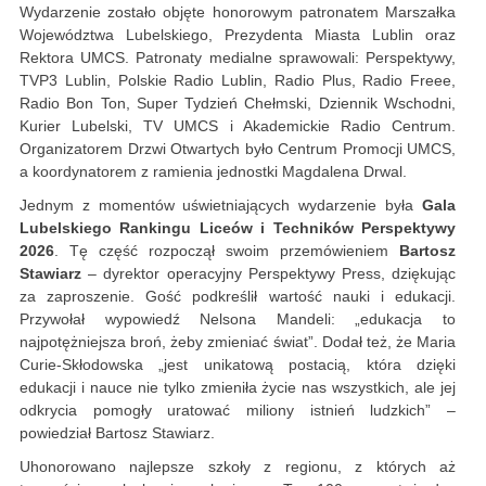
Wydarzenie zostało objęte honorowym patronatem Marszałka
Województwa Lubelskiego, Prezydenta Miasta Lublin oraz
Rektora UMCS. Patronaty medialne sprawowali: Perspektywy,
TVP3 Lublin, Polskie Radio Lublin, Radio Plus, Radio Freee,
Radio Bon Ton, Super Tydzień Chełmski, Dziennik Wschodni,
Kurier Lubelski, TV UMCS i Akademickie Radio Centrum.
Organizatorem Drzwi Otwartych było Centrum Promocji UMCS,
a koordynatorem z ramienia jednostki Magdalena Drwal.
Jednym z momentów uświetniających wydarzenie była
Gala
Lubelskiego Rankingu Liceów i Techników Perspektywy
2026
. Tę część rozpoczął swoim przemówieniem
Bartosz
Stawiarz
– dyrektor operacyjny Perspektywy Press, dziękując
za zaproszenie. Gość podkreślił wartość nauki i edukacji.
Przywołał wypowiedź Nelsona Mandeli: „edukacja to
najpotężniejsza broń, żeby zmieniać świat”. Dodał też, że Maria
Curie-Skłodowska „jest unikatową postacią, która dzięki
edukacji i nauce nie tylko zmieniła życie nas wszystkich, ale jej
odkrycia pomogły uratować miliony istnień ludzkich” –
powiedział Bartosz Stawiarz.
Uhonorowano najlepsze szkoły z regionu, z których aż