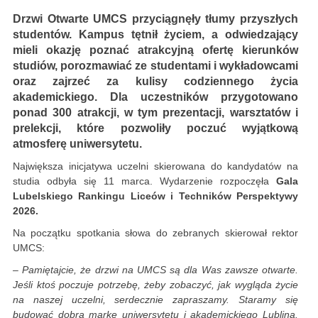
Drzwi Otwarte UMCS przyciągnęły tłumy przyszłych
studentów. Kampus tętnił życiem, a odwiedzający
mieli okazję poznać atrakcyjną ofertę kierunków
studiów, porozmawiać ze studentami i wykładowcami
oraz zajrzeć za kulisy codziennego życia
akademickiego. Dla uczestników przygotowano
ponad 300 atrakcji, w tym prezentacji, warsztatów i
prelekcji, które pozwoliły poczuć wyjątkową
atmosferę uniwersytetu.
Największa inicjatywa uczelni skierowana do kandydatów na
studia odbyła się 11 marca. Wydarzenie rozpoczęła
Gala
Lubelskiego Rankingu Liceów i Techników Perspektywy
2026.
Na początku spotkania słowa do zebranych skierował rektor
UMCS:
– Pamiętajcie, że drzwi na UMCS są dla Was zawsze otwarte.
Jeśli ktoś poczuje potrzebę, żeby zobaczyć, jak wygląda życie
na naszej uczelni, serdecznie zapraszamy. Staramy się
budować dobrą markę uniwersytetu i akademickiego Lublina.