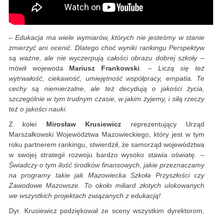
–
Edukacja ma wiele wymiarów, których nie jesteśmy w stanie
zmierzyć ani ocenić. Dlatego choć
wyniki rankingu Perspektyw
są ważne, ale nie wyczerpują całości obrazu dobrej szkoły
–
mówił wojewoda
Mariusz Frankowski
. –
Liczą się też
wytrwałość, ciekawość, umiejętność współpracy, empatia. Te
cechy są niemierzalne, ale też decydują o jakości życia,
szczególnie w tym trudnym czasie, w jakim żyjemy, i siłą rzeczy
też o jakości nauki.
Z kolei
Mirosław Krusiewicz
reprezentujący Urząd
Marszałkowski Województwa Mazowieckiego, który jest w tym
roku partnerem rankingu, stwierdził, że samorząd województwa
w swojej strategii rozwoju bardzo wysoko stawia oświatę. –
Świadczy o tym ilość środków finansowych, jakie przeznaczamy
na programy takie jak Mazowiecka Szkoła Przyszłości czy
Zawodowe Mazowsze. To około miliard złotych ulokowanych
we wszystkich projektach związanych z edukacją!
Dyr. Krusiewicz podziękował ze sceny wszystkim dyrektorom,