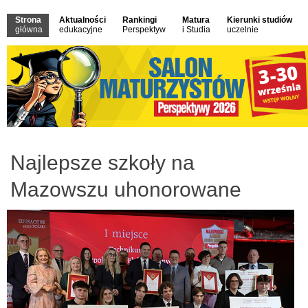
Strona
Aktualności
Rankingi
Matura
Kierunki studiów
główna
edukacyjne
Perspektyw
i Studia
uczelnie
Najlepsze szkoły na
Mazowszu uhonorowane