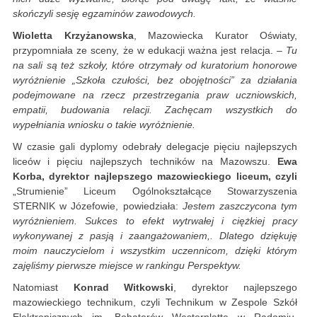
skończyli sesję egzaminów zawodowych.
Wioletta Krzyżanowska
, Mazowiecka Kurator Oświaty,
przypomniała ze sceny, że w edukacji ważna jest relacja. –
Tu
na sali są też szkoły, które otrzymały od kuratorium honorowe
wyróżnienie „Szkoła czułości, bez obojętności” za działania
podejmowane na rzecz przestrzegania praw uczniowskich,
empatii, budowania relacji. Zachęcam wszystkich do
wypełniania wniosku o takie wyróżnienie.
W czasie gali dyplomy odebrały delegacje pięciu najlepszych
liceów i pięciu najlepszych techników na Mazowszu.
Ewa
Korba, dyrektor najlepszego mazowieckiego liceum, czyli
„Strumienie” Liceum Ogólnokształcące Stowarzyszenia
STERNIK w Józefowie, powiedziała:
Jestem zaszczycona tym
wyróżnieniem. Sukces to efekt wytrwałej i ciężkiej pracy
wykonywanej z pasją i zaangażowaniem,. Dlatego dziękuję
moim nauczycielom i wszystkim uczennicom, dzięki którym
zajęliśmy pierwsze miejsce w rankingu Perspektyw.
Natomiast
Konrad Witkowski
, dyrektor najlepszego
mazowieckiego technikum, czyli Technikum w Zespole Szkół
Elektronicznych im. Bohaterów Westerplatte w Radomiu,