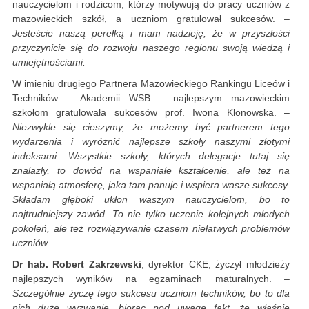
nauczycielom i rodzicom, którzy motywują do pracy uczniów z
mazowieckich szkół, a uczniom gratulował sukcesów. –
Jesteście naszą perełką i mam nadzieję, że w przyszłości
przyczynicie się do rozwoju naszego regionu swoją wiedzą i
umiejętnościami.
W imieniu drugiego Partnera Mazowieckiego Rankingu Liceów i
Techników – Akademii WSB – najlepszym mazowieckim
szkołom gratulowała sukcesów prof. Iwona Klonowska. –
Niezwykle się cieszymy, że możemy być partnerem tego
wydarzenia i wyróżnić najlepsze szkoły naszymi złotymi
indeksami. Wszystkie szkoły, których delegacje tutaj się
znalazły, to dowód na wspaniałe kształcenie, ale też na
wspaniałą atmosferę, jaka tam panuje i wspiera wasze sukcesy.
Składam głęboki ukłon waszym nauczycielom, bo to
najtrudniejszy zawód. To nie tylko uczenie kolejnych młodych
pokoleń, ale też rozwiązywanie czasem niełatwych problemów
uczniów.
Dr hab. Robert Zakrzewski
, dyrektor CKE, życzył młodzieży
najlepszych wyników na egzaminach maturalnych. –
Szczególnie życzę tego sukcesu uczniom techników, bo to dla
nich duże wyzwanie, biorąc pod uwagę fakt, że właśnie