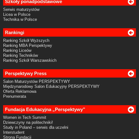
Szkoły ponadpodstawowe
Serwis maturzystów
Licea w Polsce
Technika w Polsce
Rankingi
Ranking Szkół Wyższych
Ranking MBA Perspektywy
Ranking Liceów
Ranking Techników
Ranking Szkół Warszawskich
Perspektywy Press
Salon Maturzystów PERSPEKTYWY
Międzynarodowy Salon Edukacyjny PERSPEKTYWY
Oferta Reklamowa
Prenumerata
Fundacja Edukacyjna „Perspektywy”
Women in Tech Summit
Dziewczyny na politechniki!
Study in Poland – serwis dla uczelni
Interstudent
Strona Fundacji