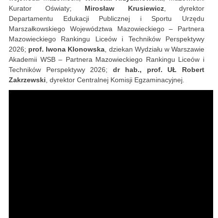
Kurator Oświaty;
Mirosław Krusiewicz
, dyrektor
Departamentu Edukacji Publicznej i Sportu Urzędu
Marszałkowskiego Województwa Mazowieckiego – Partnera
Mazowieckiego Rankingu Liceów i Techników Perspektywy
2026;
prof. Iwona Klonowska
, dziekan Wydziału w Warszawie
Akademii WSB – Partnera Mazowieckiego Rankingu Liceów i
Techników Perspektywy 2026;
dr hab., prof. UŁ Robert
Zakrzewski
, dyrektor Centralnej Komisji Egzaminacyjnej.