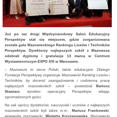
Już po raz drugi Międzynarodowy Salon Edukacyjny
Perspektyw stał się miejscem, gdzie zorganizowana
została gala Mazowieckiego Rankingu Liceów i Techników
Perspektyw. Dyrektorzy najlepszych szkół z Mazowsza
odebrali dyplomy i gratulacje 13 marca w Centrum
Wystawienniczym EXPO XXI w Warszawie.
–
Mazowsze to serce Polski, także edukacyjne. Dlatego
Fundacja Perspektywy organizuje Mazowiecki Ranking Liceów i
Techników, by docenić zaangażowanie i codzienną pracę
najlepszych mazowieckich szkół
– powiedział
Bartosz
Stawiarz
, dyrektor operacyjny Perspektyw, witając
zgromadzonych gości.
Na sali oprócz dyrektorów, nauczycieli i uczniów z najlepszych
mazowieckich szkół byli także m.in.:
Mariusz Frankowski
,
wojewoda mazowiecki;
Wioletta Krzyżanowska
, Mazowiecki