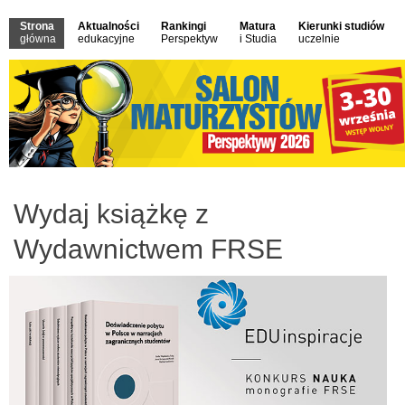
Strona
Aktualności
Rankingi
Matura
Kierunki studiów
główna
edukacyjne
Perspektyw
i Studia
uczelnie
Wydaj książkę z
Wydawnictwem FRSE