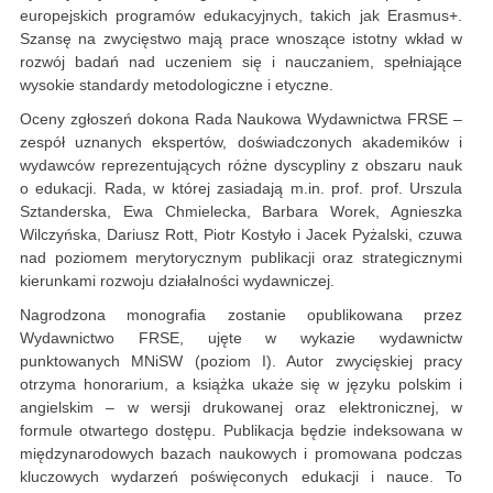
europejskich programów edukacyjnych, takich jak Erasmus+.
Szansę na zwycięstwo mają prace wnoszące istotny wkład w
rozwój badań nad uczeniem się i nauczaniem, spełniające
wysokie standardy metodologiczne i etyczne.
Oceny zgłoszeń dokona Rada Naukowa Wydawnictwa FRSE –
zespół uznanych ekspertów, doświadczonych akademików i
wydawców reprezentujących różne dyscypliny z obszaru nauk
o edukacji. Rada, w której zasiadają m.in. prof. prof. Urszula
Sztanderska, Ewa Chmielecka, Barbara Worek, Agnieszka
Wilczyńska, Dariusz Rott, Piotr Kostyło i Jacek Pyżalski, czuwa
nad poziomem merytorycznym publikacji oraz strategicznymi
kierunkami rozwoju działalności wydawniczej.
Nagrodzona monografia zostanie opublikowana przez
Wydawnictwo FRSE, ujęte w wykazie wydawnictw
punktowanych MNiSW (poziom I). Autor zwycięskiej pracy
otrzyma honorarium, a książka ukaże się w języku polskim i
angielskim – w wersji drukowanej oraz elektronicznej, w
formule otwartego dostępu. Publikacja będzie indeksowana w
międzynarodowych bazach naukowych i promowana podczas
kluczowych wydarzeń poświęconych edukacji i nauce. To