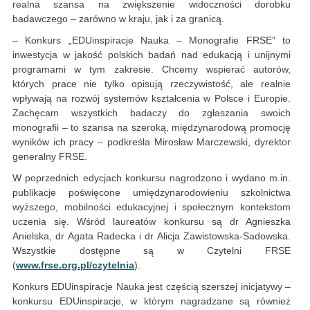
realna szansa na zwiększenie widoczności dorobku
badawczego – zarówno w kraju, jak i za granicą.
– Konkurs „EDUinspiracje Nauka – Monografie FRSE” to
inwestycja w jakość polskich badań nad edukacją i unijnymi
programami w tym zakresie. Chcemy wspierać autorów,
których prace nie tylko opisują rzeczywistość, ale realnie
wpływają na rozwój systemów kształcenia w Polsce i Europie.
Zachęcam wszystkich badaczy do zgłaszania swoich
monografii – to szansa na szeroką, międzynarodową promocję
wyników ich pracy – podkreśla Mirosław Marczewski, dyrektor
generalny FRSE.
W poprzednich edycjach konkursu nagrodzono i wydano m.in.
publikacje poświęcone umiędzynarodowieniu szkolnictwa
wyższego, mobilności edukacyjnej i społecznym kontekstom
uczenia się. Wśród laureatów konkursu są dr Agnieszka
Anielska, dr Agata Radecka i dr Alicja Zawistowska-Sadowska.
Wszystkie dostępne są w Czytelni FRSE
(
www.frse.org.pl/czytelnia
).
Konkurs EDUinspiracje Nauka jest częścią szerszej inicjatywy –
konkursu EDUinspiracje, w którym nagradzane są również