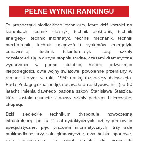
PEŁNE WYNIKI RANKINGU
To prapoczątki siedleckiego technikum, które dziś kształci na
kierunkach: technik elektryk, technik elektronik, technik
energetyk, technik informatyk, technik mechanik, technik
mechatronik, technik urządzeń i systemów energetyki
odnawialnej, technik teleinformatyk. Losy szkoły
odzwierciedlają w dużym stopniu trudne, czasami dramatyczne
wydarzenia w ponad stuletniej historii: odzyskanie
niepodległości, dwie wojny światowe, powojenne przemiany, w
ramach których w roku 1950 naukę rozpoczęły dziewczęta.
Rada Pedagogiczna podjęła uchwałę o reaktywowaniu (po 50
latach) imienia dawnego patrona szkoły Stanisława Staszica,
które zostało usunięte z nazwy szkoły podczas hitlerowskiej
okupacji.
Dziś siedleckie technikum dysponuje nowoczesną
infrastrukturą: jest tu 41 sal dydaktycznych, cztery pracownie
specjalistyczne, pięć pracowni informatycznych, trzy sale
multimedialne, trzy sale gimnastyczne, dwa boiska sportowe,
sala audiowizualna, a nawet ścianka do wspinaczki