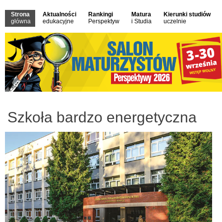
Strona
Aktualności
Rankingi
Matura
Kierunki studiów
główna
edukacyjne
Perspektyw
i Studia
uczelnie
Szkoła bardzo energetyczna