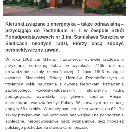
Kierunki związane z energetyką – także odnawialną –
przyciągają do Technikum nr 1 w Zespole Szkół
Ponadpodstawowych nr 1 im. Stanisława Staszica w
Siedlcach młodych ludzi, którzy chcą zdobyć
perspektywiczny zawód.
W roku 1902 car Mikołaj II zatwierdził uchwałę rządową o
przyznaniu corocznej dotacji w wysokości 7465 rubli na
prowadzenie szkoły rzemieślniczej. 1 lipca 1903 nastąpiło
otwarcie Siedleckiej Szkoły Uczniów Rzemieślniczych o
trzyletnim cyklu nauczania z dwoma kierunkami kształcenia
zawodowego: kowalsko-ślusarskim i stolarskim. Kadra
pedagogiczna wywodziła się głównie spośród Rosjan,
instruktorami warsztatów byli Polacy. W pierwszym roku naukę
podjęło 36 uczniów. W następnym ich liczba wzrosła do 62. Do
szkoły przyjmowani byli uczniowie bez względu na pochodzenie
społeczne, narodowościowe bądź wyznaniowe, lecz młodzież
polskiego pochodzenia stanowiła mniejszość.