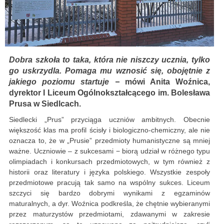
Dobra szkoła to taka, która nie niszczy ucznia, tylko
go uskrzydla. Pomaga mu wznosić się, obojętnie z
jakiego poziomu startuje −
mówi Anita Woźnica,
dyrektor I Liceum Ogólnokształcącego im. Bolesława
Prusa w Siedlcach.
Siedlecki „Prus” przyciąga uczniów ambitnych. Obecnie
większość klas ma profil ścisły i biologiczno-chemiczny, ale nie
oznacza to, że w „Prusie” przedmioty humanistyczne są mniej
ważne. Uczniowie – z sukcesami − biorą udział w różnego typu
olimpiadach i konkursach przedmiotowych, w tym również z
historii oraz literatury i języka polskiego. Wszystkie zespoły
przedmiotowe pracują tak samo na wspólny sukces. Liceum
szczyci się bardzo dobrymi wynikami z egzaminów
maturalnych, a dyr. Woźnica podkreśla, że chętnie wybieranymi
przez maturzystów przedmiotami, zdawanymi w zakresie