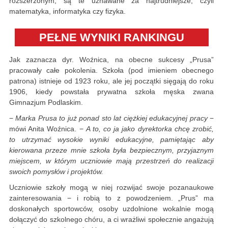
rozszerzonym, są te uznawane za najtrudniejsze, czyli
matematyka, informatyka czy fizyka.
PEŁNE WYNIKI RANKINGU
Jak zaznacza dyr. Woźnica, na obecne sukcesy „Prusa”
pracowały całe pokolenia. Szkoła (pod imieniem obecnego
patrona) istnieje od 1923 roku, ale jej początki sięgają do roku
1906, kiedy powstała prywatna szkoła męska zwana
Gimnazjum Podlaskim.
−
Marka Prusa to już ponad sto lat ciężkiej edukacyjnej pracy
−
mówi Anita Woźnica. −
A to, co ja jako dyrektorka chcę zrobić,
to utrzymać wysokie wyniki edukacyjne, pamiętając aby
kierowana przeze mnie szkoła była bezpiecznym, przyjaznym
miejscem, w którym uczniowie mają przestrzeń do realizacji
swoich pomysłów i projektów.
Uczniowie szkoły mogą w niej rozwijać swoje pozanaukowe
zainteresowania − i robią to z powodzeniem. „Prus” ma
doskonałych sportowców, osoby uzdolnione wokalnie mogą
dołączyć do szkolnego chóru, a ci wrażliwi społecznie angażują