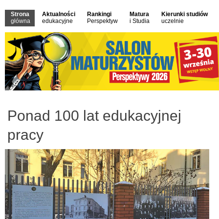
Strona
Aktualności
Rankingi
Matura
Kierunki studiów
główna
edukacyjne
Perspektyw
i Studia
uczelnie
Ponad 100 lat edukacyjnej
pracy