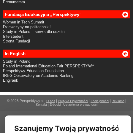
Prenumerata
Fundacja Edukacyjna „Perspektywy”
Women in Tech Summit
Dziewczyny na politechniki!
Study in Poland – serwis dla uczelni
Interstudent
Strona Fundacji
In English
Study in Poland
Poland International Education Fair PERSPEKTYWY
Perspektywy Education Foundation
IREG Observatory on Academic Ranking
Engirank
© 2026 Perspektywy.pl
|
|
|
|
O nas
Polityka Prywatności
Znak jakości
Reklama
|
|
Kontakt
E-booki
Ustawienia prywatności
Szanujemy Twoją prywatność