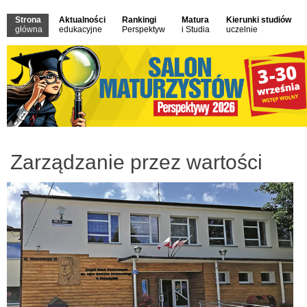
Strona
Aktualności
Rankingi
Matura
Kierunki studiów
główna
edukacyjne
Perspektyw
i Studia
uczelnie
Zarządzanie przez wartości