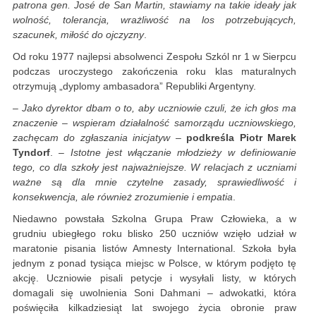
patrona gen. José de San Martin, stawiamy na takie ideały jak
wolność, tolerancja, wrażliwość na los potrzebujących,
szacunek, miłość do ojczyzny
.
Od roku 1977 najlepsi absolwenci Zespołu Szkól nr 1 w Sierpcu
podczas uroczystego zakończenia roku klas maturalnych
otrzymują „dyplomy ambasadora” Republiki Argentyny.
–
Jako dyrektor dbam o to, aby uczniowie czuli, że ich głos ma
znaczenie – wspieram działalność samorządu uczniowskiego,
zachęcam do zgłaszania inicjatyw
–
podkreśla Piotr Marek
Tyndorf
. –
Istotne jest włączanie młodzieży w definiowanie
tego, co dla szkoły jest najważniejsze. W relacjach z uczniami
ważne są dla mnie czytelne zasady, sprawiedliwość i
konsekwencja, ale również zrozumienie i empatia
.
Niedawno powstała Szkolna Grupa Praw Człowieka, a w
grudniu ubiegłego roku blisko 250 uczniów wzięło udział w
maratonie pisania listów Amnesty International. Szkoła była
jednym z ponad tysiąca miejsc w Polsce, w którym podjęto tę
akcję. Uczniowie pisali petycje i wysyłali listy, w których
domagali się uwolnienia Soni Dahmani – adwokatki, która
poświęciła kilkadziesiąt lat swojego życia obronie praw