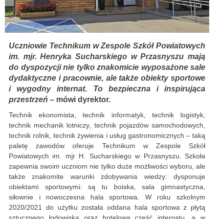
Uczniowie Technikum w Zespole Szkół Powiatowych
im. mjr. Henryka Sucharskiego w Przasnyszu mają
do dyspozycji nie tylko znakomicie wyposażone sale
dydaktyczne i pracownie, ale także obiekty sportowe
i wygodny internat. To bezpieczna i inspirująca
przestrzeń
– mówi dyrektor.
Technik ekonomista, technik informatyk, technik logistyk,
technik mechanik lotniczy, technik pojazdów samochodowych,
technik rolnik, technik żywienia i usług gastronomicznych – taką
paletę zawodów oferuje Technikum w Zespole Szkół
Powiatowych im. mjr H. Sucharskiego w Przasnyszu. Szkoła
zapewnia swoim uczniom nie tylko duże możliwości wyboru, ale
także znakomite warunki zdobywania wiedzy: dysponuje
obiektami sportowymi: są tu boiska, sala gimnastyczna,
siłownie i nowoczesna hala sportowa. W roku szkolnym
2020/2021 do użytku została oddana hala sportowa z płytą
sztucznego lodowiska oraz hotelowa część internatu, a w