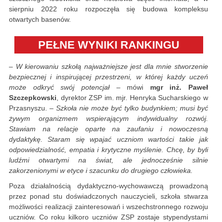
sierpniu 2022 roku rozpoczęła się budowa kompleksu
otwartych basenów.
PEŁNE WYNIKI RANKINGU
–
W kierowaniu szkołą najważniejsze jest dla mnie stworzenie
bezpiecznej i inspirującej przestrzeni, w której każdy uczeń
może odkryć swój potencjał
– mówi
mgr inż. Paweł
Szczepkowski
, dyrektor ZSP im. mjr. Henryka Sucharskiego w
Przasnyszu. –
Szkoła nie może być tylko budynkiem; musi być
żywym organizmem wspierającym indywidualny rozwój.
Stawiam na relacje oparte na zaufaniu i nowoczesną
dydaktykę. Staram się wpajać uczniom wartości takie jak
odpowiedzialność, empatia i krytyczne myślenie. Chcę, by byli
ludźmi otwartymi na świat, ale jednocześnie silnie
zakorzenionymi w etyce i szacunku do drugiego człowieka.
Poza działalnością dydaktyczno-wychowawczą prowadzoną
przez ponad stu doświadczonych nauczycieli, szkoła stwarza
możliwości realizacji zainteresowań i wszechstronnego rozwoju
uczniów. Co roku kilkoro uczniów ZSP zostaje stypendystami