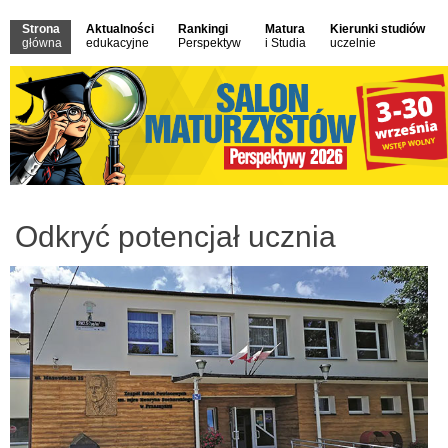
Strona
Aktualności
Rankingi
Matura
Kierunki studiów
główna
edukacyjne
Perspektyw
i Studia
uczelnie
Odkryć potencjał ucznia